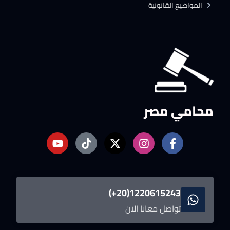
المواضيع القانونية
محامي مصر
1220615243(20+)
تواصل معانا الان