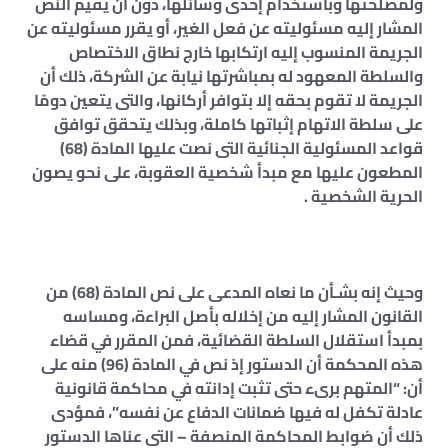
ولمصلحتها وباستخدام إحدى وسائلها، دون أن يقيم النص
المشار إليه مسئوليته عن فعل الغير، أو يقرر مسئوليته عن
الجريمة المنسوب إليه ارتكابها خارج نطاق الاختصاص
والسلطة المعهود له بمباشرتها نيابة عن الشركة، ذلك أن
الجريمة لا تقوم بحقه إلا بتوافر أركانها، والتى يتعين دومًا
على سلطة الاتهام إثباتها كاملة، وبذلك يتحقق توافق
قواعد المسئولية الجنائية التى نصت عليها المادة (68)
المطعون عليها مع مبدأ شخصية العقوبة، على نحو يصون
الحرية الشخصية .
وحيث إنه بشـأن ما نعاه المدعى على نص المادة (68) من
القانون المشار إليه من إخلاله بأصل البراءة، ومساسه
بمبدأ استقلال السلطة القضائية، فمن المقرر في قضاء
هذه المحكمة أن الدستور إذ نص في المادة (96) منه على
أن: “المتهم برىء حتى تثبت إدانته في محاكمة قانونية
عادلة تكفل له فيها ضمانات الدفاع عن نفسه”، فمؤدى
ذلك أن ضوابط المحاكمة المنصفة – التى عناها الدستور