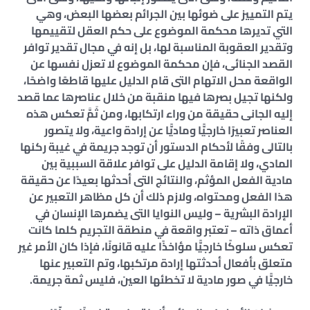
يتم التمييز على ضوئها بين الجرائم بعضها البعض، وهي
التي تديرها محكمة الموضوع على حكم العقل لتقييمها
وتقدير العقوبة المناسبة لها، بل إنه في مجال تقدير توافر
القصد الجنائى، فإن محكمة الموضوع لا تعزل نفسها عن
الواقعة محل الاتهام التى قام الدليل عليها قاطعًا واضحًا،
ولكنها تجيل بصرها فيها منقبة من خلال عناصرها عما قصد
إليه الجانى حقيقة من وراء ارتكابها، ومن ثَمَّ تعكس هذه
العناصر تعبيرًا خارجيًّا وماديًّا عن إرادة واعية، ولا يتصور
بالتالى وفقًا لأحكام الدستور أن توجد جريمة في غيبة ركنها
المادي، ولا إقامة الدليل على توافر علاقة السببية بين
مادية الفعل المؤثم، والنتائج التى أحدثها بعيدًا عن حقيقة
هذا الفعل ومحتواه، ولازم ذلك أن كل مظاهر التعبير عن
الإرادة البشرية – وليس النوايا التى يضمرها الإنسان في
أعماق ذاته – تعتبر واقعة في منطقة التجريم كلما كانت
تعكس سلوكًا خارجيًّا مؤاخذًا عليه قانونًا، فإذا كان الأمر غير
متعلق بأفعال أحدثتها إرادة مرتكبها، وتم التعبير عنها
خارجيًّا في صور مادية لا تخطئها العين، فليس ثمة جريمة.