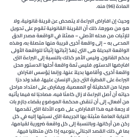
المادة (96) منه.
وحيث إن افتراض البراءة لا يتمحض عن قرينة قانونية، ولا
هو من صورها، ذلك أن القرينة القانونية تقوم على تحويل
للإثبات من محله الأصلي – ممثلاً في الواقعة مصدر الحق
المدعى به – إلى واقعة أخرى قريبة منها متصلة به، وهذه
الواقعة البديلة هى التى يُعَدُّ إثباتها إثباتًا للواقعة الأولى
بحكم القانون. وليس الأمر كذلك بالنسبة إلى البراءة التى
افترضها الدستور، فليس ثمة واقعة أحلها الدستور محل
واقعة أخرى، وأقامها بديلاً عنها، وإنما يُؤسس افتراض
البراءة على الفطرة التى جبل الإنسان عليها، فقد ولد حرًا
مبرءًا من الخطيئة أو المعصية، ويفترض على امتداد مراحل
حياته أن أصل البراءة لا زال كامنًا فيه، مصاحبًا له فيما يأتيه
من أفعال، إلى أن تنقض محكمة الموضوع بقضاء جازم بات
لا رجعة فيه هذا الافتراض، على ضوء الأدلة التي تقدمها
النيابة العامة مثبتة بها الجريمة التى نسبتها إليه في كل
ركن من أركانها، وبالنسبة إلى كل واقعة ضرورية لقيامها،
بما في ذلك القصد الجنائي بنوعيه إذا كان متطلبا فيها،