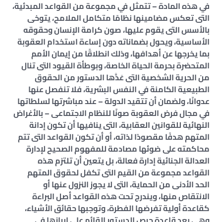
في هذه المادة – تتمثل في مجموعة من القواعد المبدئية،
التى تعكس مضامينها نظامًا متكامل الملامح، يتوخى
بالأسس التى يقوم عليها، صون كرامة الإنسان وحقوقه
الأساسية، ويحول بضماناته دون إساءة استخدام العقوبة
بما يخرجها عن أهدافها، وذلك انطلاقًا من إيمان الأمم
المتحضرة بحرمة الحياة الخاصة، وبوطأة القيود التى تنال
من الحرية الشخصية التى عَدَّها الدستور من الحقوق
الطبيعية الكامنة في النفس البشرية، فلا تنفصل عنها
عدوانًا، ولضمان أن تتقيد الدولة – عند مباشرتها لسلطاتها
في مجال فرض العقوبة صونًا للنظام الاجتماعى – بالأغراض
النهائية للقوانين العقابية، التى ينافيها أن تكون إدانة
المتهم هدفًا مقصودًا لذاته، أو أن تكون القواعد التى تتم
محاكمته على ضوئها مصادمة للمفهوم الصحيح لإدارة
العدالة الجنائية إدارة فعالة، بل يتعين أن تلتزم هذه
القواعد مجموعة من القيم التى تكفل لحقوق المتهم
الحد الأدنى من الحماية، التى لا يجوز النزول عنها أو
الانتقاص منها، ويندرج تحت هذه القواعد أصل البراءة
كقاعدة أولية تفرضها الفطرة، وتوجبها حقائق الأشياء،
وهى بعد قاعدة حرص الدستور القائم على إبرازها في