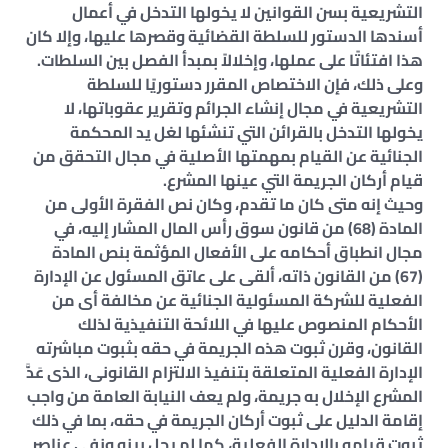
التشريعية بسن القوانين لا يخولها التدخل في أعمال
أسندها الدستور للسلطة القضائية وقصرها عليها، وإلا كان
هذا افتئاتًا على عملها، وإخلالاً بمبدأ الفصل بين السلطات.
وعلى ذلك، فإن الاختصاص المقرر دستوريًا للسلطة
التشريعية في مجال إنشاء الجرائم وتقرير عقوباتها، لا
يخولها التدخل بالقرائن التي تنشئها لغل يد المحكمة
الجنائية عن القيام بمهمتها الأصلية في مجال التحقق من
قيام أركان الجريمة التي عينها المشرع.
وحيث إنه متى كان ما تقدم، وكان نص الفقرة الأولى من
المادة (68) من قانون سوق رأس المال المشار إليه، في
مجال انطباق أحكامه على الأفعال المؤثمة بنص المادة
(67) من القانون ذاته، ألقى على عاتق المسئول عن الإدارة
الفعلية للشركة المسئولية الجنائية عن مخالفة أى من
الأحكام المنصوص عليها في اللائحة التنفيذية لذلك
القانون، وقرن ثبوت هذه الجريمة في حقه بثبوت مباشرته
الإدارة الفعلية المتعلقة بتنفيذ الالتزام القانونى، الذى عَدَّ
المشرع الإخلال به جريمة، ولم يعف النيابة العامة من واجب
إقامة الدليل على ثبوت أركان الجريمة في حقه، بما في ذلك
ثبوت قيامه بالإدارة الفعلية، كما لم يحل بينه ونفى عناصر