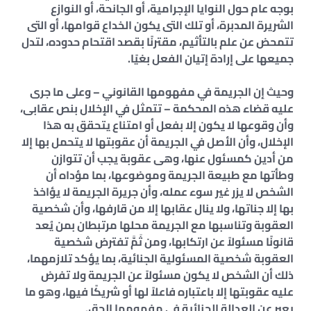
بوجه عام حول النوايا الإجرامية، أو الجانحة، أو النوازع
الشريرة المدبرة، أو تلك التى يكون الخداع قوامها، أو التى
تتمحض عن علم بالتأثيم، مقترنًا بقصد اقتحام حدوده، لتدل
جميعها على إرادة إتيان الفعل بغيًا.
وحيث إن الجريمة في مفهومها القانوني – وعلى ما جرى
عليه قضاء هذه المحكمة – تتمثل في الإخلال بنص عقابى،
وأن وقوعها لا يكون إلا بفعل أو امتناع يتحقق به هذا
الإخلال، وأن الأصل في الجريمة أن عقوبتها لا يتحمل بها إلا
من أدين كمسئول عنها، وهى عقوبة يجب أن تتوازن
وطأتها مع طبيعة الجريمة وموضوعها، بما مؤداه أن
الشخص لا يزر غير سوء عمله، وأن جريرة الجريمة لا يؤاخذ
بها إلا جناتها، ولا ينال عقابها إلا من قارفها، وأن شخصية
العقوبة وتناسبها مع الجريمة محلها مرتبطان بمن يُعد
قانونًا مسئولاً عن ارتكابها، ومن ثَمَّ تفترض شخصية
العقوبة شخصية المسئولية الجنائية، بما يؤكد تلازمهما،
ذلك أن الشخص لا يكون مسئولاً عن الجريمة ولا تفرض
عليه عقوبتها إلا باعتباره فاعلاً لها أو شريكًا فيها، وهو ما
يعبر عن العدالة الجنائية في مفهومها الحق.