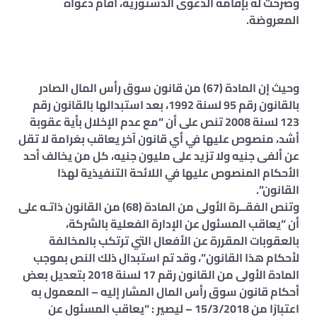
وصرحت له بإقامة الدعوى الدستورية، أقام دعواه
المعروضة.
وحيث إن المادة (67) من قانون سوق رأس المال الصادر
بالقانون رقم 95 لسنة 1992، بعد استبدالها بالقانون رقم
123 لسنة 2008 تنص على أن “مع عدم الإخلال بأية عقوبة
أشد، منصوص عليها في أي قانون آخر يعاقب بغرامة لا تقل
عن ألفى جنيه ولا تزيد على مليون جنيه، كل من يخالف أحد
الأحكام المنصوص عليها في اللائحة التنفيذية لهذا
القانون”.
وتنص الفقــرة الأولى من المادة (68) من القانون ذاتـه على
أن “يعاقب المسئول عن الإدارة الفعلية بالشركة،
بالعقوبات المقررة عن الأفعال التي ترتكب بالمخالفة
لأحكام هذا القانون”، وقد تم استبدال ذلك النص بموجب
المادة الأولى من القانون رقم 17 لسنة 2018 بتعديل بعض
أحكام قانون سوق رأس المال المشار إليه – المعمول به
اعتبارًا من 15/3/2018 – ليصير : “يعاقب المسئول عن