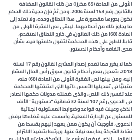
الأولى من المادة (65 مكررًا) من ذلك القانون المضافة
بالقانون رقم 143 لسنة 2004، ومن ثَمَّ فإن حجية ذلك الحكم
تكون بدورها مقصورة على هذا النطاق وحده، ولا تمتد إلى
ما يجاوز ذلك من أحكامهما. ليبقى نص الفقرة الأولى من
المادة (68) من ذلك القانون، في خارج النطاق المتقدم،
قابلاً للطرح على هذه المحكمة لتقول كلمتها فيه، بشأن
مدى اتفاقه وأحكام الدستور.
كما لا يغير مما تقدم إصدار المشرع القانون رقم 17 لسنة
2018، بتعديل بعض أحكام قانون سوق رأس المال المشار
إليه، ومن بينها نص الفقرة الأولى من المادة (68) منه،
متبنيًّا في تعديلها الأسس ذاتها التى اعتنقتها المحكمة
عند تفسير ذلك النص، والذى ضمنته مدونات حكمها الصادر
في الدعوى رقم 107 لسنة 32 قضائية “دستورية” الآنف
الذكر، وعينت فيه قواعد وضوابط المسئولية الجنائية
للمسئول عن الإدارة الفعلية، وأسست عليه قضاءها برفض
الدعوى، فأوجبت أن يكون ممن يعهد إليهم بقسط من
نشاط الشركة يمارسه نيابة عنها، ويرتبط بتنفيذ الالتزام
القانوني الذى فرضه المشرع على الشركة، واعتبر الإخلال به