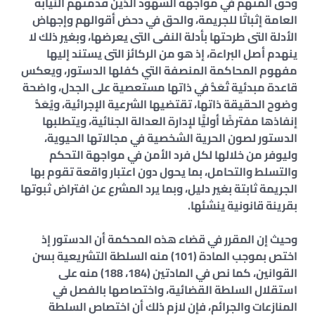
وحق المتهم في مواجهة الشهود الذين قدمتهم النيابة
العامة إثباتًا للجريمة، والحق في دحض أقوالهم وإجهاض
الأدلة التى طرحتها بأدلة النفى التى يعرضها، وبغير ذلك لا
ينهدم أصل البراءة، إذ هو من الركائز التى يستند إليها
مفهوم المحاكمة المنصفة التي كفلها الدستور، ويعكس
قاعدة مبدئية تُعَدُّ في ذاتها مستعصية على الجدل، واضحة
وضوح الحقيقة ذاتها، تقتضيها الشرعية الإجرائية، ويُعَدُّ
إنفاذها مفترضًا أوليًّا لإدارة العدالة الجنائية، ويتطلبها
الدستور لصون الحرية الشخصية في مجالاتها الحيوية،
وليوفر من خلالها لكل فرد الأمن في مواجهة التحكم
والتسلط والتحامل، بما يحول دون اعتبار واقعة تقوم بها
الجريمة ثابتة بغير دليل، وبما يرد المشرع عن افتراض ثبوتها
بقرينة قانونية ينشئها.
وحيث إن المقرر في قضاء هذه المحكمة أن الدستور إذ
اختص بموجب المادة (101) منه السلطة التشريعية بسن
القوانين، كما نص في المادتين (184، 188) منه على
استقلال السلطة القضائية، واختصاصها بالفصل في
المنازعات والجرائم، فإن لازم ذلك أن اختصاص السلطة