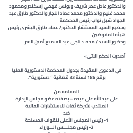
والدكتور عادل عمر شريف وبولس فهمي إسكندر ومحمود
محمد غنيم والدكتور محمد عماد النجار والدكتور طارق عبد
الجواد شبل نواب رئيس المحكمة
وحضور السيد المستشار الدكتور/ عماد طارق البشرى رئيس
هيئة المفوضين
وحضور السيد / محمـد ناجى عبد السميع أمين السر
أصدرت الحكم الآتى:-
في الدعوى المقيدة بجدول المحكمة الدستورية العليا
برقم 186 لسنة 33 قضائية ” دستورية “.
المقامة من
على عبد الله على عبده – بصفته عضو مجلس الإدارة
المنتدب لشركة ثقات للاستشارات المالية
ضد
1- رئيس المجلس الأعلى للقوات المسلحة
2- رئيس مجلــــس الـــوزراء