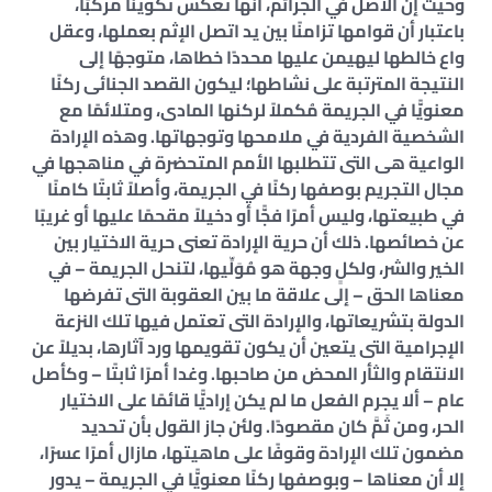
وحيث إن الأصل في الجرائم، أنها تعكس تكوينًا مركّبًا،
باعتبار أن قوامها تزامنًا بين يد اتصل الإثم بعملها، وعقل
واع خالطها ليهيمن عليها محددًا خطاها، متوجهًا إلى
النتيجة المترتبة على نشاطها؛ ليكون القصد الجنائى ركنًا
معنويًّا في الجريمة مُكملاً لركنها المادى، ومتلائمًا مع
الشخصية الفردية في ملامحها وتوجهاتها. وهذه الإرادة
الواعية هى التى تتطلبها الأمم المتحضرة في مناهجها في
مجال التجريم بوصفها ركنًا في الجريمة، وأصلاً ثابتًا كامنًا
في طبيعتها، وليس أمرًا فجًّا أو دخيلاً مقحمًا عليها أو غريبًا
عن خصائصها. ذلك أن حرية الإرادة تعنى حرية الاختيار بين
الخير والشر، ولكلٍ وجهة هو مُوَلِّيها، لتنحل الجريمة – في
معناها الحق – إلى علاقة ما بين العقوبة التى تفرضها
الدولة بتشريعاتها، والإرادة التى تعتمل فيها تلك النزعة
الإجرامية التى يتعين أن يكون تقويمها ورد آثارها، بديلاً عن
الانتقام والثأر المحض من صاحبها. وغدا أمرًا ثابتًا – وكأصل
عام – ألا يجرم الفعل ما لم يكن إراديًّا قائمًا على الاختيار
الحر، ومن ثَمَّ كان مقصودًا. ولئن جاز القول بأن تحديد
مضمون تلك الإرادة وقوفًا على ماهيتها، مازال أمرًا عسرًا،
إلا أن معناها – وبوصفها ركنًا معنويًّا في الجريمة – يدور