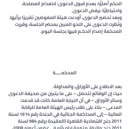
الحكم أصليًّا: بعدم قبول الدعوى؛ لانعدام المصلحة،
واحتياطيًّا: برفض الدعوى.
وبعد تحضير الدعوى، أودعت هيئة المفوضين تقريرًا برأيها.
ونُظرت الدعوى على النحو المبين بمحضر الجلسة، وقررت
المحكمة إصدار الحكـم فيها بجلسة اليوم.
المحكمـــــة
بعد الاطلاع على الأوراق، والمداولة.
حيث إن الوقائع تتحصل – على ما يتبين من صحيفة الدعوى
وسائر الأوراق – في أن النيابة العامة كانت قد قدمت
المدعى – بناءً على طلب رئيس الهيئة العامة للرقابة
المالية – إلى المحاكمة الجنائية في الجنحة رقم 1614 لسنة
2011 جنح اقتصادية القاهرة (المقيدة برقم 984 لسنة
2011 جنح مالية)، متهمة إياه بأنه في غضون أعوام 2008،