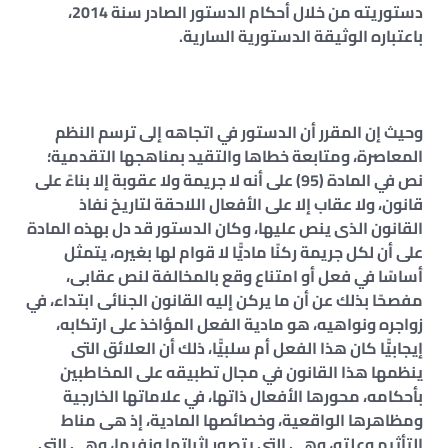
دستوريته من خلال أحكام الدستور الصادر سنة 2014،
باعتباره الوثيقة الدستورية السارية.
وحيث إن المقرر أن الدستور في اتجاهه إلى ترسم النظم
المعاصرة، ومتابعة خطاها والتقيد بمناهجها التقدمية؛
نص في المادة (95) على أنه لا جريمة ولا عقوبة إلا بناءً على
قانون، ولا عقاب إلا على الأفعال اللاحقة لتاريخ نفاذ
القانون الذى ينص عليها، وكان الدستور قد دل بهذه المادة
على أن لكل جريمة ركنًا ماديًّا لا قوام لها بغيره، يتمثل
أساسًا في فعل أو امتناع وقع بالمخالفة لنص عقابى،
مفصحًا بذلك عن أن ما يركن إليه القانون الجنائى ابتداء، في
زواجره ونواهيه، هو مادية الفعل المؤاخذ على ارتكابه،
إيجابيًّا كان هذا الفعل أم سلبيًّا، ذلك أن العلائق التى
ينظمها هذا القانون في مجال تطبيقه على المخاطبين
بأحكامه، محورها الأفعال ذاتها، في علاماتها الخارجية
ومظاهرها الواقعية، وخصائصها المادية، إذ هى مناط
التأثيم وعلته، وهى التى يتصور إثباتها ونفيها، وهى التى