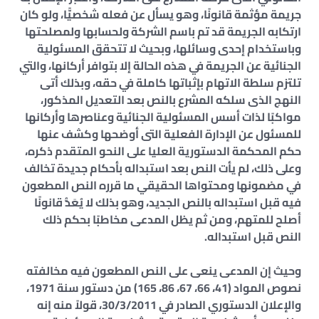
جريمة مؤثمة قانونًا، وهو يسأل عن فعله شخصيًّا، ولو كان
ارتكابه الجريمة قد تم باسم الشركة ولحسابها ولمصلحتها
وباستخدام إحدى وسائلها، وبحيث لا تتحقق المسئولية
الجنائية عن الجريمة في هذه الحالة إلا بتوافر أركانها، والتي
تلتزم سلطة الاتهام بإثباتها كاملة في حقه، وبذلك أتى
النهج الذى سلكه المشرع بالنص بعد التعديل المذكور،
مواكبًا لذات أسس المسئولية الجنائية وعناصرها وأركانها
للمسئول عن الإدارة الفعلية التى أوضحها وكشف عنها
حكم المحكمة الدستورية العليا على النحو المتقدم ذكره،
وعلى ذلك، لم يأت النص بعد استبداله بأحكام جديدة تخالف
في مضمونها ومحتواها الحقيقي ما قرره النص المطعون
فيه قبل استبداله بالنص الجديد، وهو بذلك لا يُعَدُّ قانونًا
أصلح للمتهم، ومن ثم يظل المدعى مخاطبًا بحكم ذلك
النص قبل استبداله.
وحيث إن المدعى ينعى على النص المطعون فيه مخالفته
نصوص المواد (41، 66، 67، 86، 165) من دستور سنة 1971،
والإعلان الدستوري الصادر في 30/3/2011، قولاً منه إنه