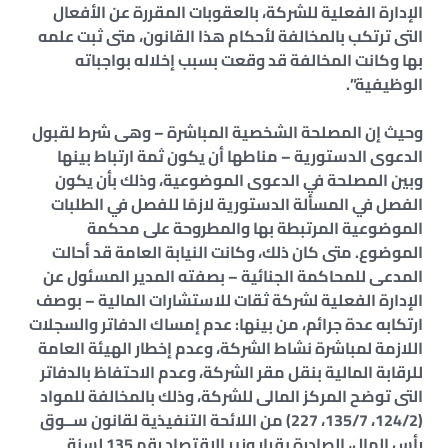
الإدارة الفعلية للشركة، بالعقوبات المقررة عن الأفعال
التى ترتكب بالمخالفة لأحكام هذا القانون، متى ثبت علمه
بها وكانت المخالفة قد وقعت بسبب إخلاله بواجباته
الوظيفية”.
وحيث إن المصلحة الشخصية المباشرة – وهى شرط لقبول
الدعوى الدستورية – مناطها أن يكون ثمة ارتباط بينها
وبين المصلحة في الدعوى الموضوعية، وذلك بأن يكون
الفصل في المسألة الدستورية لازمًا للفصل في الطلبات
الموضوعية المرتبطة بها والمطروحة على محكمة
الموضوع. متى كان ذلك، وكانت النيابة العامة قد أحالت
المدعى للمحاكمة الجنائية – بصفته المدير المسئول عن
الإدارة الفعلية لشركة ثقات للاستشارات المالية – بوصف
ارتكابه عدة جرائم، من بينها: عدم إمساك الدفاتر والسجلات
اللازمة لمباشرة نشاط الشركة، وعدم إخطار الهيئة العامة
للرقابة المالية بنقل مقر الشركة، وعدم الاحتفاظ بالدفاتر
التى توضح المركز المالى للشركة، وذلك بالمخالفة للمواد
(124/2، 135/7، 227) من اللائحة التنفيذية لقانون ســوق
رأس المال، الصادرة بقرار وزير الاقتصاد رقم 135 لسنة