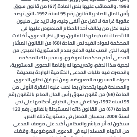
1993، والمعاقب عليها بنص المادة (67) من قانون سوق
رأس المال الصادر بالقانون رقم 95 لسنة 1992، التى ترصد
عقوبة غرامة لا تقل عن ألفى جنيه، ولا تزيد على مليون
جنيه لكل من يخالف أحد الأحكام المنصوص عليها في
اللائحة التنفيذية لهذا القانون، وحال نظر الدعوى، أضافت
المحكمة لمواد القيد نص المادة (68) من القانون المشار
إليه، الذى انصب عليه الدفع بعدم الدستورية المبدى من
المدعى أمام محكمة الموضوع، وتقدير تلك المحكمة
لجدية هذا الدفع، وتصريحها له بإقامة الدعوى الدستورية،
وانحصرت فيه طلبات المدعى الختامية الواردة بصحيفة
دعواه الدستورية المعروضة، ومن ثم فإن نطاق الدعوى
والمصلحة فيها يتحددان بما نصت عليه الفقرة الأولى من
المادة (68) من قانون سوق رأس المال الصادر بالقانون رقم
95 لسنة 1992، وذلك في مجال انطباق أحكامها على نص
المادة (67) من القانون ذاته المستبدلة بالقانون رقم 123
لسنة 2008، بحسبان الفصل في دستورية ذلك النص،
سيكون له أثر مباشر وانعكاس أكيد على موقف المدعى
من الاتهام المسند إليه في الدعوى الموضوعية، وقضاء