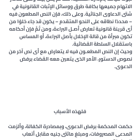
الاتهام جميعها بكافة طرق ووسائل الإثبات القانونية في
شتى الدعاوى الجنائية. وعلى ذلك، فإن النص المطعون فيه
– محددًا نطاقه على النحو المتقدم – يكون قد جاء خلوًا من
أى قرينة قانونية تعارض أصـل البراءة، ومن ثَمَّ فإن أحكامه
تكون مبرأة من قالة الإخلال بأصل البراءة، أو المساس
باستقلال السلطة القضائية.
وحيث إن النص المطعـون فيه لا يتعارض مع أى نص آخر من
نصوص الدستور، الأمر الذى يتعين معه القضاء برفض
الدعوى.
فلهذه الأسباب
حكمت المحكمة برفض الدعوى، وبمصادرة الكفالة، وألزمت
المدعى المصروفات، ومبلغ مائتى جنيه مقابل أتعاب