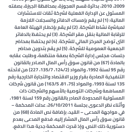
2009، 2010، بدائرة قسم العجوزة، بمحافظة الجيزة، بصفته
المسئول عن الإدارة الفعلية لشركة ثقات للاستشارات
المالية: (1) لم يقم بإمساك الدفاتر والسجلات اللازمة
لمباشرة نشاط الشركة. (2) لم يقم بإخطـار الهيئة العامة
للرقابة المالية بنقل مقر الشركة. (3) لم يحتفظ بالدفاتر
التى توضح المركز المالي للشركة. (4) لم يحتفظ بمحاضر
الجمعية العمومية للشركة. (5) لم يقم بتدوين محاضر
جلسات مجلس إدارة الشركة بصفة منتظمة، وطلبت عقابه
بالمادة (67) من قانون سوق رأس المال الصـادر بالقانون
رقم 95 لسنة 1992، والمواد (124/2، 135/7، 227) من لائحته
التنفيذية الصادرة بقرار وزير الاقتصاد والتجارة الخارجية رقم
135 لسنة 1993، والمواد (75، 81، 163/5) من قانون شركات
المساهمة وشركات التوصية بالأسهم والشركات ذات
المسئولية المحدودة الصادر بالقانون رقم 159 لسنة 1981،
وأثناء نظر الدعوى بجلسة 26/10/2011، عدلت المحكمة –
في مواجهة المدعى – القيد، بإضافة نص المادة (68) من
قانون سوق رأس المال المشار إليه، فدفع المدعى بعدم
دستورية ذلك النص، وإذ قدرت المحكمة جدية هذا الدفع،