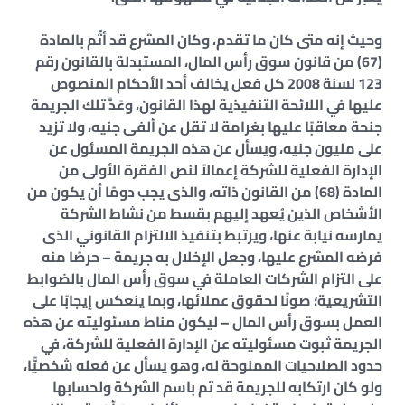
وحيث إنه متى كان ما تقدم، وكان المشرع قد أثّم بالمادة
(67) من قانون سوق رأس المال، المستبدلة بالقانون رقم
123 لسنة 2008 كل فعل يخالف أحد الأحكام المنصوص
عليها في اللائحة التنفيذية لهذا القانون، وعَدَّ تلك الجريمة
جنحة معاقبًا عليها بغرامة لا تقل عن ألفى جنيه، ولا تزيد
على مليون جنيه، ويسأل عن هذه الجريمة المسئول عن
الإدارة الفعلية للشركة إعمالاً لنص الفقرة الأولى من
المادة (68) من القانون ذاته، والذى يجب دومًا أن يكون من
الأشخاص الذين يُعهد إليهم بقسط من نشاط الشركة
يمارسه نيابة عنها، ويرتبط بتنفيذ الالتزام القانوني الذى
فرضه المشرع عليها، وجعل الإخلال به جريمة – حرصًا منه
على التزام الشركات العاملة في سوق رأس المال بالضوابط
التشريعية؛ صونًا لحقوق عملائها، وبما ينعكس إيجابًا على
العمل بسوق رأس المال – ليكون مناط مسئوليته عن هذه
الجريمة ثبوت مسئوليته عن الإدارة الفعلية للشركة، في
حدود الصلاحيات الممنوحة له، وهو يسأل عن فعله شخصيًّا،
ولو كان ارتكابه للجريمة قد تم باسم الشركة ولحسابها