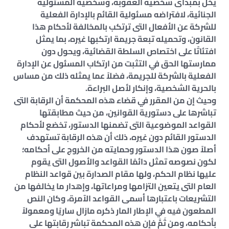
يخل بمبدأى شخصية العقوبة، وشخصية المسئولية
الجنائية، لافتراضه مسئولية القائم بالإدارة الفعلية
للشركة عن الأفعال التى ترتكب بالمخالفة لأحكام هذا
القانون، وتحميله تبعة جريمة ارتكبها غيره، بما يمثل
افتئاتًا على اختصاص السلطة القضائية، ويحول دون
ممارستها الحق في التثبت من ارتكاب المسئول عن الإدارة
الفعلية بالشركة للجريمة، فضلاً عما يمثله ذلك من مساس
بالحرية الشخصية، وإنكار لأصل البراءة.
وحيث إن من المقرر في قضاء هذه المحكمة أن الرقابة التى
تباشرها على دستورية القوانين، من حيث مطابقتها
القواعد الموضوعية التى تضمنها الدستور، تخضع لأحكام
الدستور القائم دون غيره، ذلك أن هذه الرقابة تستهدف
أصلاً صون هذا الدستور وحمايته من الخروج على أحكامه؛
لكون نصوصه تمثل دائمًا القواعد والأصول التى يقوم
عليها نظام الحكم، ولها مقام الصدارة بين قواعد النظام
العام التى يتعين التزامها ومراعاتها، وإهدار ما يخالفها من
التشريعات باعتبارها أسمى القواعد الآمرة، وكان النص
المطعون فيه في الإطار المار ذكره مازال ساريًا ومعمولاً
بأحكامه، ومن ثَمَّ فإن هذه المحكمة تباشر رقابتها على