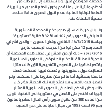
محكمة الموضوع فيها، ولا تستطيل إلى غير ذلك من
أحكام، وترتيبًا على ما تقدم يكون الدفع المبدى من الهيئة
العامة للرقابة المالية بعدم قبول الدعوى فاقدًا سنده،
متعينًا الالتفات عنه.
ولا ينال من ذلك سبق صدور حكم المحكمة الدستورية
العليا في الدعوى رقم 107 لسنة 32 قضائية “دستورية”
بجلسة 14/3/2015، القاضي برفض الدعوى – والذى نشر في
العدد رقم 12 مكرر (ب) من الجريدة الرسمية بتاريخ
25/3/2015 – ذلك أن من المقرر في قضاء هذه المحكمة أن
الحجية المطلقة للأحكام الصادرة في الدعاوى الدستورية
يقتصر نطاقها على النصوص التشريعية التى كانت مثارًا
للمنازعة حول دستوريتها، وفصلت فيها المحكمة فصلاً
حاسمًا بقضائها، أما ما لم يكن مطروحًا على المحكمة، ولم
تفصل فيه بالفعل، فلا تمتد إليه تلك الحجية. متى كان
ذلك، وكان الحكم الصادر في الدعوى الدستورية المشار
إليها قد اقتصر على الفصل في دستورية نص الفقرة الأولى
من المادة (68) من قانون سوق رأس المال الصادر بالقانون
رقم 95 لسنة 1992 في مجال انطباقه على نص الفقرة