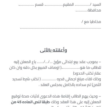
السيد /……………. المقيم……………….. قسم ……………..
محافظة………….
مخاطبا مع /
………………………………………………………………………….
وأعلنته بالأتى
– بموجب عقد بيع ابتدائى مؤرخ …/…/……. باع المعلن إليه
للطالب ما هو………………..( اوصاف المبيع بكل دقه وان كان
عقار تكتب الحدود)
وذلك لقاء مبلغ اجمالى قدره …………… ( تكتب شرط تسديد
الثمن) تم سداده بالكامل بمجلس العقد .
– وحيث يهم الطالب إقامة هذه الدعوى لاثبات صحة توقيع
المعلن إليه على هذا العقد وذلك
طبقا لنص الماده 45 من