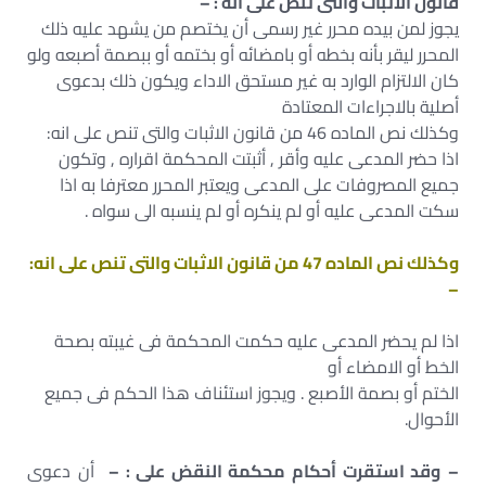
قانون الاثبات والتى تنص على انه : –
يجوز لمن بيده محرر غير رسمى أن يختصم من يشهد عليه ذلك
المحرر ليقر بأنه بخطه أو بامضائه أو بختمه أو ببصمة أصبعه ولو
كان الالتزام الوارد به غير مستحق الاداء ويكون ذلك بدعوى
أصلية بالاجراءات المعتادة
وكذلك نص الماده 46 من قانون الاثبات والتى تنص على انه:
اذا حضر المدعى عليه وأقر , أثبتت المحكمة اقراره , وتكون
جميع المصروفات على المدعى ويعتبر المحرر معترفا به اذا
سكت المدعى عليه أو لم ينكره أو لم ينسبه الى سواه .
وكذلك نص الماده 47 من قانون الاثبات والتى تنص على انه:
–
اذا لم يحضر المدعى عليه حكمت المحكمة فى غيبته بصحة
الخط أو الامضاء أو
الختم أو بصمة الأصبع . ويجوز استئناف هذا الحكم فى جميع
الأحوال.
–
وقد استقرت أحكام محكمة النقض على : –
أن دعوى