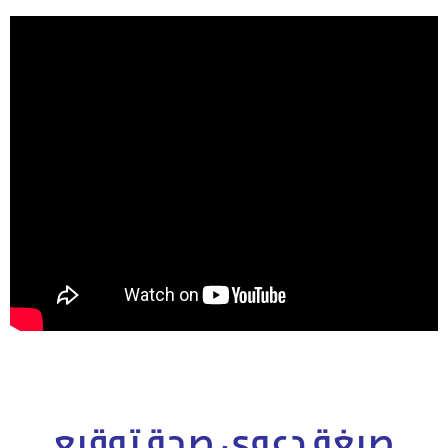
صيغة دعوى صحة توقيع