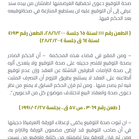
صحة التوقيع دعوى تحفظية الغرضمنها اطمئنان من بيده سند
عرفي إلى أن التوقيع عليه لن يستطيع المنازعة في صحةتوقيعه
بعد الحكم فيها.
{ الطعن رقم ۱۱۱ لسنة ٦۵ جلسة ۲۸/٦/۲۰۰۰، الطعن رقم ٤۱۹۳
لسنة ٦٤ ق جلسة ۲۸/۲/۲۰۰٤}
– ومن المقرر في قضاء هذه المحكمة – أن الحكم الصادر
بصحة التوقيع تقتصر حجيته على صحة التوقيع ولا يتعدى أثره
إلى صحة التزامات الطرفين الناشئة عن العقد وإن عدم توقيع
ألطاعنه على العقد لا يستتبع بطريق اللزوم أن التصرف المثبت
فيه لم يصدر منها . ومن ثم فإن الحكم السابق لا يمنع من نظر
دعوى صحة وانعقاد البيع لاختلاف موضوع كل من الدعويين “.
[ طعن رقم ۳۰٦۹ ، س ۵۷ ق ، بجلسة ۱۹۹۱/۰۲/۲۷ ]
– ان ثبوت صحة التوقيع يكفى لإعطاء الورقة (العرفية) حجيتها
في أن صاحب التوقيع قد ارتضى مضمون الورقة والتزام به،
ومن ثم فإن الورقة بما تضمنته من كتابة وتوقيع من نسبت