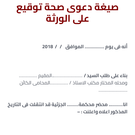
صيغة دعوى صحة توقيع
على الورثة
أنه فى يوم …………… الموافق / / 2018
بناء على طلب السيد /
……………………..المقيم ……………
ومحله المختار مكتب الاستاذ / ……………المحامى الكائن
……………………
انا……….. محضر محكمة……… الجزئية قد انتقلت فى التاريخ
المذكور اعلاه واعلنت : –