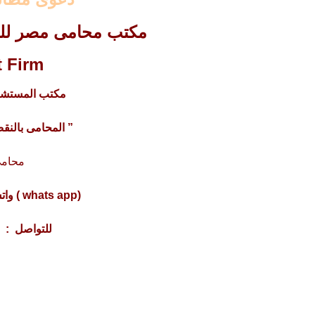
مكتب محامى مصر للمح
 Firm
مكتب المستشار
” المحامى بالنقض 
محامى
(whats app ) واتس أب : 201220615243+
للتواصل : 4317