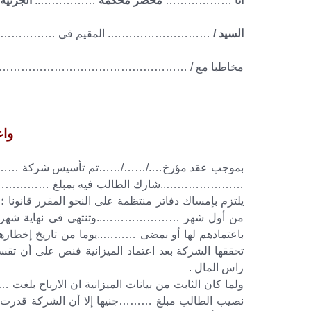
أنا
………………
محضر محكمة
……………..
الجزئية 
السيد /
………………………. المقيم فى ………………
مخاطبا مع / ………………………………………………
واع
بموجب عقد مؤرخ…./……/……تم تأسيس شركة ………………
…………………..شارك الطالب فيه بمبلغ …………………..جني
يلتزم بإمساك دفاتر منتظمة على النحو المقرر قانونا 
من أول شهر …………………..وتنتهى فى نهاية شهر …
باعتمادهم لها أو بمضى ………..يوما من تاريخ إخطارهم 
تحققها الشركة بعد اعتماد الميزانية فنص على أن ت
راس المال .
ولما كان الثابت من بيانات الميزانية ان الارباح بلغت …
نصيب الطالب مبلغ ………جنيها إلا أن الشركة قدرت له