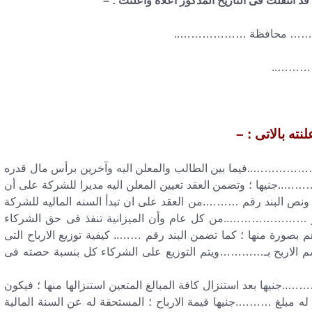
قد انتقلت فى التاريخ المذكور أعلاه وأعلنت : –
… محافظة ………………..
……..
لنته بالاتى : –
…..فيما بين الطالب والمعلن اليه وآخرين برأس مال قدره
ها ؛ وتضمن العقد تعيين المعلن اليه مديرا للشركة على أن
؛ ونص البند رقم ……….من العقد على ان تبدأ السنه الماليه للشركة
………………..من كل عام وأن الميزانية تنفذ فى حق الشركاء
بصورة منها ؛ كما تضمن البند رقم …….. كيفية توزيع الارباح التى
قسم الاربح بـ…………ويتم التوزيع على الشركاء كل بنسبة حصته فى
……..جنيها بعد استنزال كافة المبالغ المتعين استنزالها منها ؛ فيكون
 مبلغ ……….جنيها قيمة الارباح ؛ المستحقة له عن السنة المالية