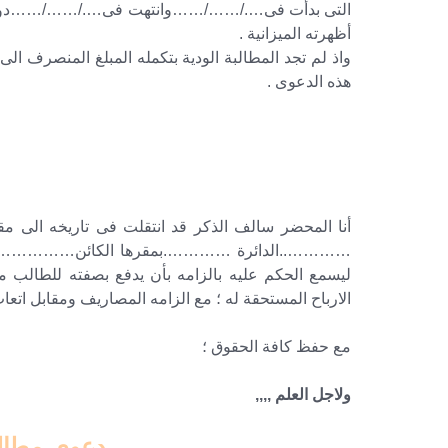
التى بدأت فى…./……/……وانتهت فى…./……/……دون ان 
أظهرته الميزانية .
واذ لم تجد المطالبة الودية بتكمله المبلغ المنصرف ال
هذه الدعوى .
أنا المحضر سالف الذكر قد انتقلت فى تاريخه الى مق
ليسمع الحكم عليه بالزامه بأن يدفع بصفته للطالب 
الارباح المستحقة له ؛ مع الزامه المصاريف ومقابل اتعاب
مع حفظ كافة الحقوق ؛
ولاجل العلم ,,,,
دعوى مطالب