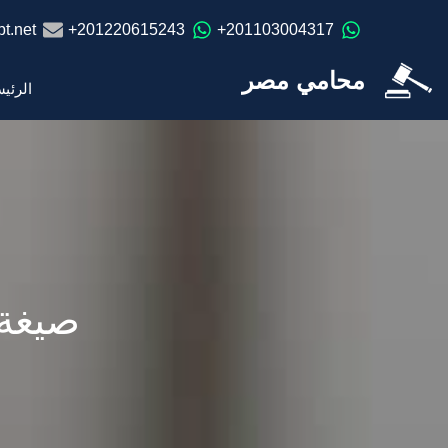
t.net
201220615243+
201103004317+
محامي مصر
الرئي
صيغة 