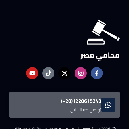
محامي مصر
1220615243(20+)
تواصل معانا الان
2026
Lawyer Egypt - محامى مصر.
جميع الحقوق محفوظة -