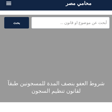
محامي مصر
الخدمات القا
المكتبة القا
بحث
شروط العفو بنصف المدة للمسجونين طبقآ
لقانون تنظيم السجون