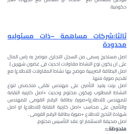
حكومية.
ثالثا:شركات مساهمة –ذات مسئوليه
محدودة
اصل مستخرج رسمى من السجل التجارى موضح به راس المال
على ان يكون نوع النشاط مقاولات (حديث فى غضون شهرين ).
اصل البطاقة الضريبية موضح بها نشاط المقاولات (للاطلاع) مع
تقديم صورة منها.
اصل برنت يفيد التأمين على مهندس نقابى متخصص لنوع
النشاط المطلوب ويكون مختوم وحديث +اصل كارنيه النقابة
للمهندس (للاطلاع)+صورة بطاقة الرقم القومى للمهندس
والتأمين على محاسب +اصل كارنية النقابة (للاطلاع) او اصل
شهادة التخرج للاطلاع +صورة بطاقة الرقم القومى .
اصل صحيفة الاستثمار او عقد التأسيس مختوم.
ملحوظة :-