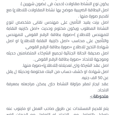
يكون نوع النشاط مقاولات (حديث فى غضون شهرين ).
اصل البطاقة الضريبية موضح بها نشاط المقاولات (للاطلاع) مع
تقديم صورة منها .
اصل برنت يفيد التأمين على مهندس نقابى متخصص لنوع
النشاط المطلوب ويكون مختوم وحديث +اصل كارنيه النقابة
للمهندس (للاطلاع )+صورة بطاقة الرقم القومى للمهندس
والتأمين على محاسب +اصل كارنية النقابة (للاطلاع) او اصل
شهادة التخرج للاطلاع +صورة بطاقة الرقم القومى.
اصل صحيفة الحالة الجنائية لجميع الشركاء المتضامنين حديثه
وموجهة للاتحاد +صورة بطاقة الرقم القومى .
اصل عقد الشركة واى تعديلاته (للاطلاع)+صورة منها.
اصل شهادة او كشف حساب من البنك مختومة وحديثة ل يقل
عن 50 الف جنيه.
عقد ايجار لمقر مزاولة النشاط حتى يمكن مراجعته بمعرفة
الاتحاد.
ملحوظة :-
يتم تقديم المستندات عن طريق صاحب العمل او ماينوب عنه
بتوكيل بالتعامل مع الاتحاد او التعامل مع الجهات الغير