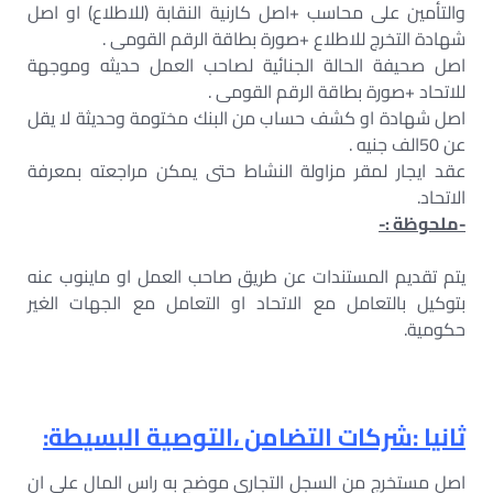
والتأمين على محاسب +اصل كارنية النقابة (للاطلاع) او اصل
شهادة التخرج للاطلاع +صورة بطاقة الرقم القومى .
اصل صحيفة الحالة الجنائية لصاحب العمل حديثه وموجهة
للاتحاد +صورة بطاقة الرقم القومى .
اصل شهادة او كشف حساب من البنك مختومة وحديثة لا يقل
عن 50الف جنيه .
عقد ايجار لمقر مزاولة النشاط حتى يمكن مراجعته بمعرفة
الاتحاد.
-ملحوظة :-
يتم تقديم المستندات عن طريق صاحب العمل او ماينوب عنه
بتوكيل بالتعامل مع الاتحاد او التعامل مع الجهات الغير
حكومية.
ثانيا :شركات التضامن ،التوصية البسيطة:
اصل مستخرج من السجل التجاري موضح به راس المال على ان