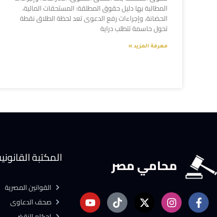
المطالبة بها دليل حقوق المطلقة: المستحقات المالية،
الحضانة، وإجراءات رفع الدعوى تعد لحظة الطلاق نقطة
تحول حاسمة تتطلب دراية
معرفة المزيد »
المكتبة القانوني
محامي مصر
القوانين المصرية
صحف الدعاوى
احكام النقض