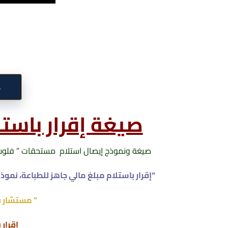
↓
صيغة إقرار باستل
صيغة ونموذج إيصال استلام مستحقات ” فلوس – نق
“إقرار باستلام مبلغ مالي جاهز للطباعة، نمو
” مستشار ق
إقرار 