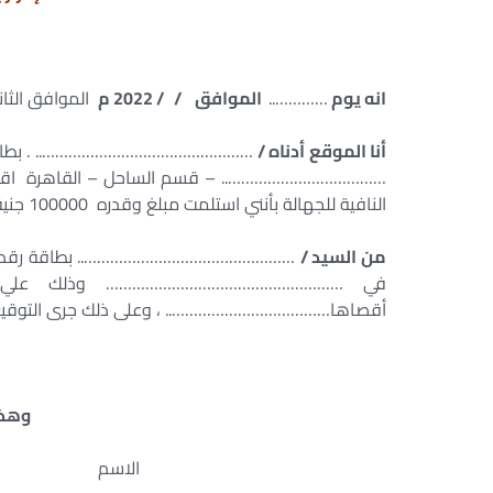
انه يوم
…………..
الموافق / / 2022 م
الموافق الثانى 
أنا الموقع أدناه /
………………………………………….. . بطاقة
……………………………….. – قسم الساحل – القاهرة اقر وأنا 
النافية للجهالة بأنني استلمت مبلغ وقدره 100000 جنية مصرى ( مائة الف جنية مصرى فقط لا غير ) .
من السيد /
………………………………………….. بطاقة رقم ق
في ……………………………………………… وذلك علي سب
أقصاها……………………………….. ، وعلى ذلك جرى التوقيع 
وهذا
الاسم ال