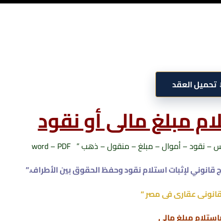
تحميل العقد
ام مبلغ مالى أو نقود
ود – أموال – مبلغ – منقول – ذهب ” word – PDF
ذج قانوني لإثبات استلام نقود وحفظ الحقوق بين الأطراف.”
انونى عقارى فى مصر “
باستلام مبلغ مالي