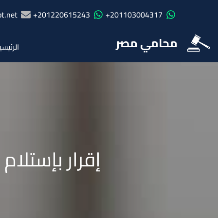
t.net
201220615243+
201103004317+
محامي مصر
الرئيسي
إقرار بإستلام