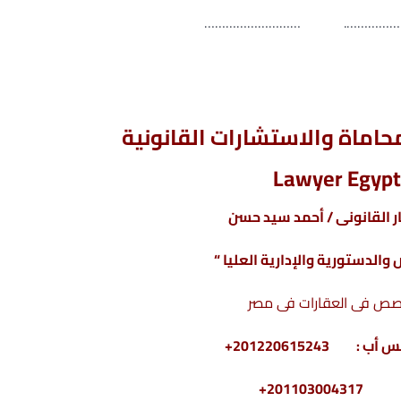
……………………………
 مالى أو نقود , صيغة إقرار باستلام مبلغ مالى أو نقود , صيغة إقرار باستلام مبلغ
مالى أو نقود
اماة والاستشارات القانونية
Lawyer Egypt
 القانونى / أحمد سيد حسن
والدستورية والإدارية العليا “
صص فى
العقارات
فى مصر
2011030+