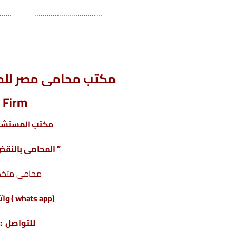
 …………………. ………………………
صيغة إقرار باستلام مبلغ مالى أو نقود , صيغة إقرار باستلام مبلغ
مكتب محامى مصر للمح
 Firm
مكتب المستشار
” المحامى بالنقض 
محامى متخ
(whats app ) واتس أب : 201220615243+
للتواصل : 04317