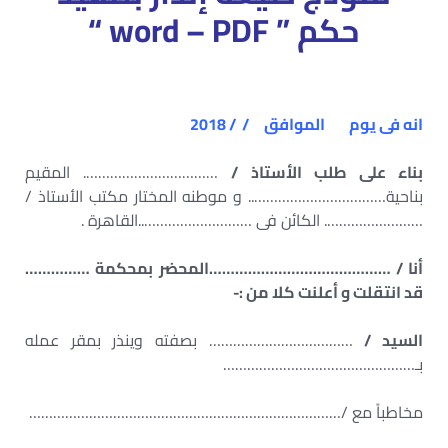
حكم ” word – PDF “
انه فى يوم الموافق / / 2018
بناء على طلب الأستاذ /
……………………………. المقيم
بناحية…………………………….. و موطنه المختار مكتب الأستاذ /
……………………. الكائن فى ………………………..القاهرة .
أنا / ……………………………………المحضر بمحكمة ……………
قد انتقلت و أعلنت كلا من :-
السيد /
……………………………… بصفته وينذر بمقر عمله
بـ…………………………………………
مخاطباً مع /……………………………………………………………………