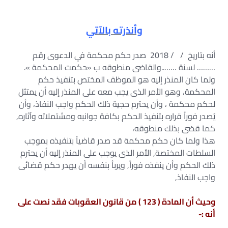
وأنذرته بالآتي
أنه بتاريخ / / 2018 صدر حكم محكمة في الدعوى رقم
……… لسنة ……..والقاضى منطوقه ب «حكمت المحكمة ».
ولما كان المنذر إليه هو الموظف المختص بتنفيذ حكم
المحكمة، وهو الأمر الذى يجب معه على المنذر إليه أن يمتثل
لحكم محكمة ، وأن يحترم حجية ذلك الحكم واجب النفاذ، وأن
يُصدر فوراً قراره بتنفيذ الحكم بكافة جوانبه ومشتملاته وآثاره,
كما قضى بذلك منطوقه،
هذا ولما كان حكم محكمة قد صدر قاضياً بتنفيذه بموجب
السلطات المختصة, الأمر الذى يوجب على المنذر إليه أن يحترم
ذلك الحكم وأن ينفذه فوراً, ويربأ بنفسه أن يهدر حكم قضائى
واجب النفاذ,
وحيث أن المادة ( 123 ) من قانون العقوبات فقد نصت على
أنه :-