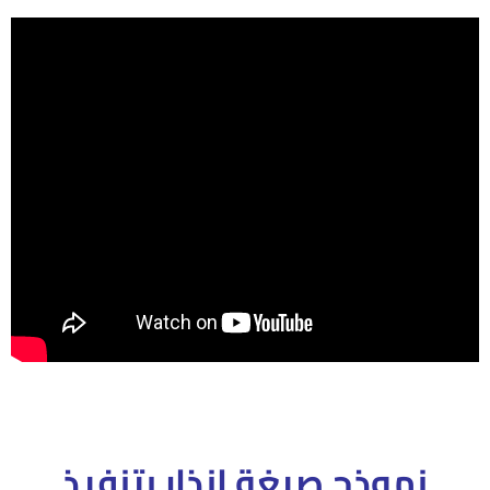
نموذج صيغة إنذار بتنفيذ