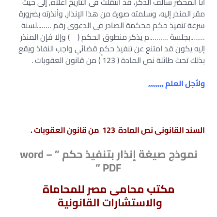
أنا المحضر سالف الذكر، قد انتقلت فى التاريخ أعلاه, إلى حيث
مقر المنذر إليه، وسلمته صورة من هذا الإنذار, وأنذرته بضرورة
سرعة تنفيذ حكم محكمة الصادر فى الدعوى رقم ……..لسنة
……..بجلسة ……….م يذكر منطوق الحكم ( ) وإلا فإن المنذر
إليه يكون قد امتنع عن تنفيذ حكمٍ قضائىٍ واجب النفاذ ويقع
بذلك تحت طائلة نص المادة ( 123 ) من قانون العقوبات .
ولأجل العلم ,,,,,,,,
السند القانونى نص المادة 123 من قانون العقوبات .
نموذج صيغة إنذار بتنفيذ حكم ” word –
PDF “
مكتب محامى مصر للمحاماة
والاستشارات القانونية