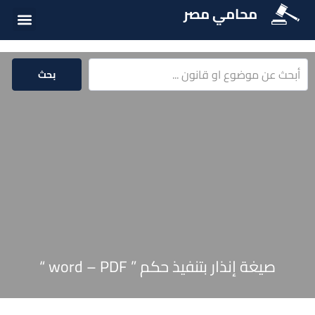
محامي مصر
أسئلة شائع
الخدمات الق
المكتبة الق
بحث
صيغة إنذار بتنفيذ حكم ” word – PDF “