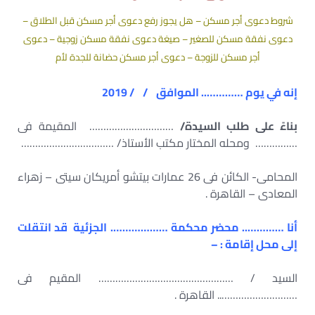
شروط دعوى أجر مسكن – هل يجوز رفع دعوى أجر مسكن قبل الطلاق –
دعوى نفقة مسكن للصغير – صيغة دعوى نفقة مسكن زوجية – دعوى
أجر مسكن للزوجة – دعوى أجر مسكن حضانة للجدة لأم
إنه في يوم ………….. الموافق / / 2019
بناءً على طلب السيدة/
………………………… المقيمة فى
…………… ومحله المختار مكتب الأستاذ/ ……………………………
المحامى- الكائن فى 26 عمارات بيتشو أمريكان سيتى – زهراء
المعادى – القاهرة .
أنا ………….. محضر محكمة ………………. الجزئية قد انتقلت
إلى محل إقامة : –
السيد / ………………………………………… المقيم فى
……………………….. القاهرة .