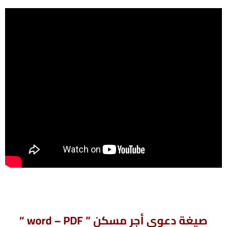
صيغة دعوى أجر مسكن ” word – PDF “