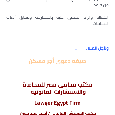
من قيود
الكفالة وإلزام المدعى علية بالمصاريف ومقابل أتعاب
المحاماة.
ولأجل العلم ,,,,,,,,,,,
صيغة دعوى أجر مسكن
مكتب محامى مصر للمحاماة
والاستشارات القانونية
Lawyer Egypt Firm
مكتب المستشار القانونى / أحمد سيد حسن