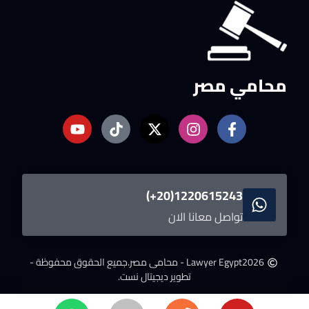
محامي مصر
1220615243(20+)
تواصل معانا الان
2026
Lawyer Egypt - محامى مصر.
جميع الحقوق محفوظة -
تطوير ديجيتال نست.