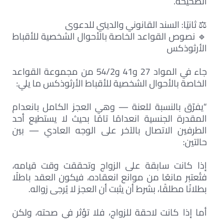
الصحيحة.
⚖️ ثانيًا: السند القانوني والديني للدعوى
🔹 نصوص القواعد الخاصة بالأحوال الشخصية للأقباط
الأرثوذكس
جاء في المواد 27 و41 و54/2 من مجموعة القواعد
الخاصة بالأحوال الشخصية للأقباط الأرثوذكس ما يلي:
“يفرّق بالنسبة للعنة — وهي العجز الكامل بانعدام
المقدرة الجنسية انعدامًا تامًا بحيث لا يستطيع أحد
الطرفين الاتصال بالآخر على الوجه العادي — بين
حالتين:
إذا كانت سابقة على الزواج وتحققت وقت قيامه،
فتُعتبر مانعًا من موانع انعقاده، فيكون العقد باطلًا
بطلانًا مطلقًا، بشرط أن يثبت أن العجز لا يُرجى زواله.
أما إذا كانت لاحقة للزواج، فلا تؤثر في صحته، ولكن