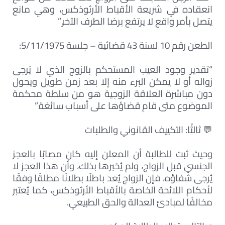
انعقاده في شريعة الأقباط الأرثوذكس، وهي مانع
يتصل بأمر واقع لا يرتفع برضا الطرف الآخر.”
الطعن رقم 10 لسنة 43 قضائية – جلسة 5/11/1975:
“تقدير وجود العيب المستحكم بالزوج الذي لا يُرجى
زواله أو لا يمكن البرء منه إلا بعد زمن طويل ويحول
دون مباشرة العلاقة الزوجية هو من سلطة محكمة
الموضوع متى قام قضاؤها على أسباب سائغة.”
💬 ثالثًا: التكييف القانوني والطلبات
وحيث ثبت للطالبة أن المعلن إليه كان مصابًا بالعجز
الجنسي قبل الزواج، ولم يُخبرها بذلك، وأن هذا العجز لا
يُرجى شفاؤه، فإن الزواج يُعد باطلًا بطلانًا مطلقًا وفقًا
لأحكام اللائحة الخاصة بالأقباط الأرثوذكس، كما يُعتبر
مخالفًا لمبادئ العدالة والحق الطبيعي.