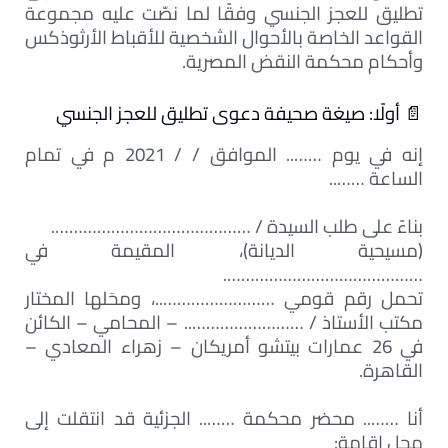
تطليق للعجز الجنسي وفقًا لما نصّت عليه مجموعة
القواعد الخاصة بالأحوال الشخصية للأقباط الأرثوذكس
وأحكام محكمة النقض المصرية.
📄 أولًا: صيغة صحيفة دعوى تطليق للعجز الجنسي
إنه في يوم …….. الموافق / / 2021 م في تمام
الساعة ……..
بناءً على طلب السيدة / …………………………………….
(مسيحية الديانة)، المقيمة في
…………………………………….
تحمل رقم قومي ……………………..، ومحَلها المختار
مكتب الأستاذ / …………………….. – المحامي – الكائن
في 26 عمارات بيتشو أمريكان – زهراء المعادي –
القاهرة.
أنا …….. محضر محكمة …….. الجزئية قد انتقلت إلى
محل إقامة: