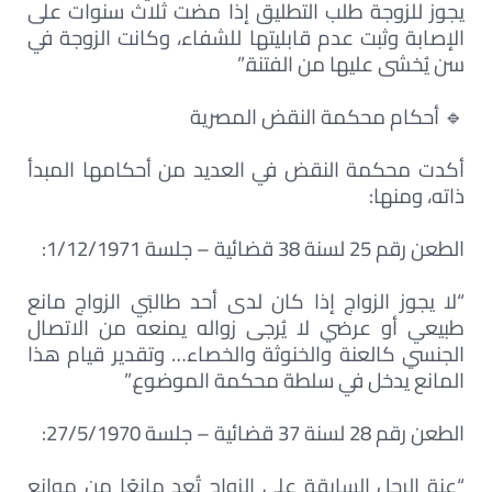
يجوز للزوجة طلب التطليق إذا مضت ثلاث سنوات على
الإصابة وثبت عدم قابليتها للشفاء، وكانت الزوجة في
سن يُخشى عليها من الفتنة.”
🔹 أحكام محكمة النقض المصرية
أكدت محكمة النقض في العديد من أحكامها المبدأ
ذاته، ومنها:
الطعن رقم 25 لسنة 38 قضائية – جلسة 1/12/1971:
“لا يجوز الزواج إذا كان لدى أحد طالبَي الزواج مانع
طبيعي أو عرضي لا يُرجى زواله يمنعه من الاتصال
الجنسي كالعنة والخنوثة والخصاء… وتقدير قيام هذا
المانع يدخل في سلطة محكمة الموضوع.”
الطعن رقم 28 لسنة 37 قضائية – جلسة 27/5/1970:
“عنة الرجل السابقة على الزواج تُعد مانعًا من موانع