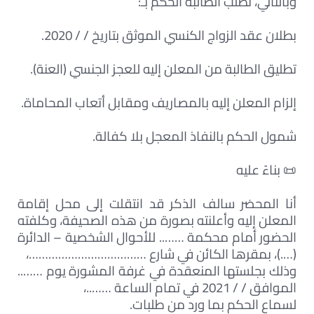
وبالتالي، تطلب الطالبة الحكم بـ:
بطلان عقد الزواج الكنسي الموثق بتاريخ / / 2020.
تطليق الطالبة من المعلن إليه للعجز الجنسي (العنة).
إلزام المعلن إليه بالمصاريف ومقابل أتعاب المحاماة.
شمول الحكم بالنفاذ المعجل بلا كفالة.
📜 بناءً عليه
أنا المحضر سالف الذكر قد انتقلت إلى محل إقامة
المعلن إليه وأعلنته بصورة من هذه الصحيفة، وكلفته
الحضور أمام محكمة …….. للأحوال الشخصية – الدائرة
(….)، بمقرها الكائن في شارع ………………………………،
وذلك بجلستها المنعقدة في غرفة المشورة يوم ……..
الموافق / / 2021 في تمام الساعة ……..،
لسماع الحكم بما ورد من طلبات.