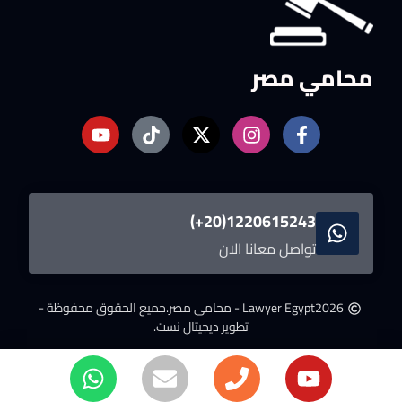
محامي مصر
1220615243(20+)
تواصل معانا الان
2026
Lawyer Egypt - محامى مصر.
جميع الحقوق محفوظة -
تطوير ديجيتال نست.