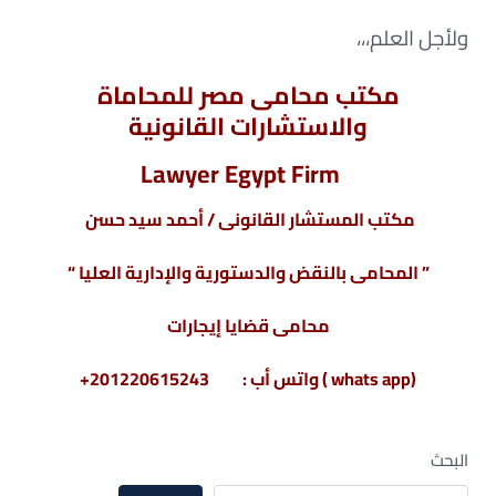
ولأجل العلم،،،
مكتب محامى مصر للمحاماة
والاستشارات القانونية
Lawyer Egypt Firm
مكتب المستشار القانونى / أحمد سيد حسن
” المحامى بالنقض والدستورية والإدارية العليا “
محامى قضايا إيجارات
(whats app ) واتس أب : 201220615243+
البحث