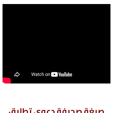
صيغة صحيفة دعوى تطليق