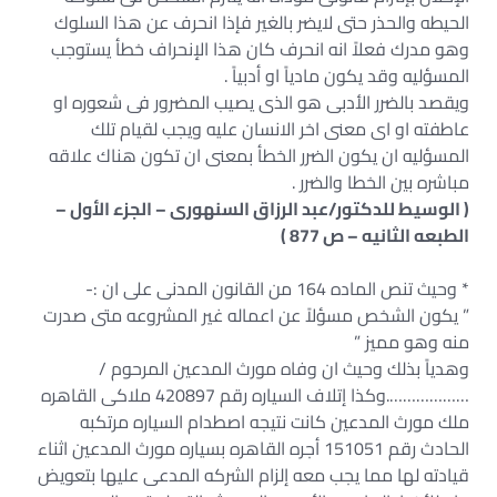
الحيطه والحذر حتى لايضر بالغير فإذا انحرف عن هذا السلوك
وهو مدرك فعلاً انه انحرف كان هذا الإنحراف خطأ يستوجب
المسؤليه وقد يكون مادياً او أدبياً .
ويقصد بالضرر الأدبى هو الذى يصيب المضرور فى شعوره او
عاطفته او اى معنى اخر الانسان عليه ويجب لقيام تلك
المسؤليه ان يكون الضرر الخطأ بمعنى ان تكون هناك علاقه
مباشره بين الخطا والضرر .
( الوسيط للدكتور/عبد الرزاق السنهورى – الجزء الأول –
الطبعه الثانيه – ص 877 )
* وحيث تنص الماده 164 من القانون المدنى على ان :-
” يكون الشخص مسؤلاً عن اعماله غير المشروعه متى صدرت
منه وهو مميز ”
وهدياً بذلك وحيث ان وفاه مورث المدعين المرحوم /
……………….وكذا إتلاف السياره رقم 420897 ملاكى القاهره
ملك مورث المدعين كانت نتيجه اصطدام السياره مرتكبه
الحادث رقم 151051 أجره القاهره بسياره مورث المدعين اثناء
قيادته لها مما يجب معه إلزام الشركه المدعى عليها بتعويض