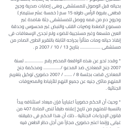
بحياته قبل الوصول للمستشفى وهى إصابات صدرية وجرح
قطعى بفروة الرأس طوله 15 سم ( خمسة عشر سنتيمتر )
وخروج دم من فمه ووصل للمستشفى جثة هامدة غير
مسموع الضغط وضربات القلب والنبض غير محسوس وحدقة
العين متسعة وغير مستجيبة للضوء ولم تجدى الإسعافات فى
إنقاذ حياته ومات متأثراً بجراحه الثابتة بالتقرير الطبى الصادر من
مستشفى ……………… بتاريخ 13 / 10 / 2007 م .
* وقدد تحرر عن هذه الواقعة المحضر رقم …………….. لسنة
2007 جنح المعادى ضد المدعو /…………… ومحكمة جنح
المعادى قضت بجلسة 8 / ……. / 2007 حضورى توكيل بتغريم
المتهم مائتى جنيه عن جميع التهم للأرتباط والمصروفات
الجنائية .
* وحيث أن الحكم حضورياً اعتبارياً فإن ميعاد استئنافه يبدأ
بالنسبة للمتهم من تاريخ إعلانه طبقاً لنص المادة 407 من
قانون الإجراءات الجنائية ، ذلك أن هذا الحكم فى حقيقته
غيابى وإنما اعتبر حضورى مجازاً من أجل حظر الطعن فيه