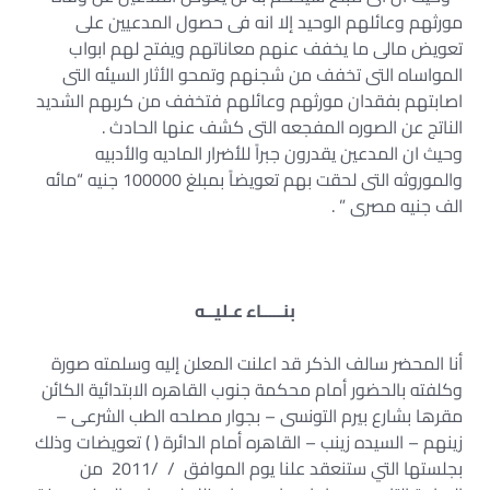
مورثهم وعائلهم الوحيد إلا انه فى حصول المدعيين على
تعويض مالى ما يخفف عنهم معاناتهم ويفتح لهم ابواب
المواساه التى تخفف من شجنهم وتمحو الأثار السيئه التى
اصابتهم بفقدان مورثهم وعائلهم فتخفف من كربهم الشديد
الناتج عن الصوره المفجعه التى كشف عنها الحادث .
وحيث ان المدعين يقدرون جبراً للأضرار الماديه والأدبيه
والموروثه التى لحقت بهم تعويضاً بمبلغ 100000 جنيه “مائه
الف جنيه مصرى ” .
بنـــــاء عـليــه
أنا المحضر سالف الذكر قد اعلنت المعلن إليه وسلمته صورة
وكلفته بالحضور أمام محكمة جنوب القاهره الابتدائية الكائن
مقرها بشارع بيرم التونسى – بجوار مصلحه الطب الشرعى –
زينهم – السيده زينب – القاهره أمام الدائرة ( ) تعويضات وذلك
بجلستها التي ستنعقد علنا يوم الموافق / /2011 من