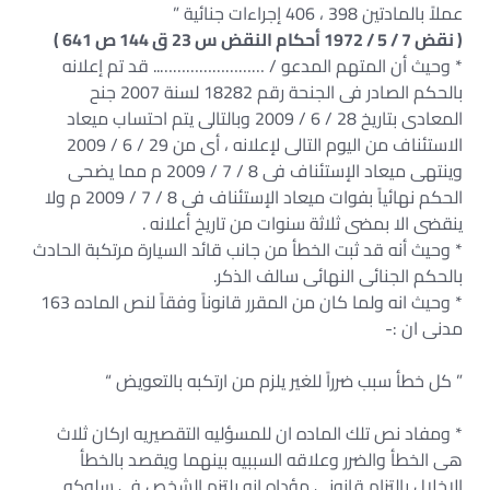
عملاً بالمادتين 398 ، 406 إجراءات جنائية ”
( نقض 7 / 5 / 1972 أحكام النقض س 23 ق 144 ص 641 )
* وحيث أن المتهم المدعو / …………………….. قد تم إعلانه
بالحكم الصادر فى الجنحة رقم 18282 لسنة 2007 جنح
المعادى بتاريخ 28 / 6 / 2009 وبالتالى يتم احتساب ميعاد
الاستئناف من اليوم التالى لإعلانه ، أى من 29 / 6 / 2009
وينتهى ميعاد الإستئناف فى 8 / 7 / 2009 م مما يضحى
الحكم نهائياً بفوات ميعاد الإستئناف فى 8 / 7 / 2009 م ولا
ينقضى الا بمضى ثلاثة سنوات من تاريخ أعلانه .
* وحيث أنه قد ثبت الخطأ من جانب قائد السيارة مرتكبة الحادث
بالحكم الجنائى النهائى سالف الذكر.
* وحيث انه ولما كان من المقرر قانوناً وفقاً لنص الماده 163
مدنى ان :-
” كل خطأ سبب ضرراً للغير يلزم من ارتكبه بالتعويض “
* ومفاد نص تلك الماده ان للمسؤليه التقصيريه اركان ثلاث
هى الخطأ والضرر وعلاقه السببيه بينهما ويقصد بالخطأ
الإخلال بإلتزام قانونى مؤداه انه يلتزم الشخص فى سلوكه