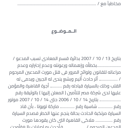
مخاطباً مع / ……………………………………………………………
الــمــوضــوع
بتاريخ 13 / 10 / 2007 بدائرة قسم المعادى تسبب المدعو /
…………………بخطأه وإهماله ورعونته وعدم إحترازه وعدم
مراعاته للقانون ولوائح المرور فى قتل مورث المدعين المرحوم
/ …………….. أثر حادث أليم وبشع يندى له الجبين ويدمى له
القلب وذلك بالسيارة قيادته رقم ……….. أجرة القاهرة والمؤمن
عليها لدى شركة مصر للتأمين ( المعلن إليها ) بالوثيقة رقم
………………. بتاريخ 14 / 10 / 2006 حتى 14 / 10 / 2007 موتور
رقم …………. شاسية رقم …………. ماركة تويوتا ، بأن قاد
السيارة مرتكبة الحادث بحالة ينجم عنها الخطر فصدم السيارة
رقم …………… ملاكى القاهرة التى كان يقودها مورث
المدعين المرحوم / ………………..فأحدث به إصابات بالـغةأودت