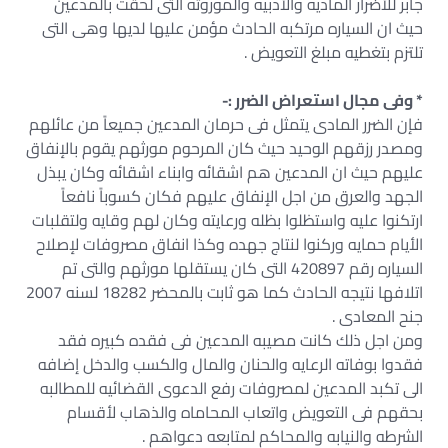
جابر للأضرار الماديه والأدبيه والموروثه التى لحقت بالمدعين
حيث ان السياره مرتكبه الحادث مؤمن عليها لديها وهى التى
تلتزم بتغطيه مبلغ التعويض .
* وفى مجال استعراض الضرر :-
فإن الضرر المادى يتمثل فى حرمان المدعين جميعاً من عائلهم
ومصدر رزقهم الوحيد حيث كان المرحوم مورثهم يقوم بالإنفاق
عليهم حيث ان المدعين هم اشقائه وابناء اشقائه وكان يبذل
الجهد والعرق من اجل الإنفاق عليهم فكان كسوباً نافعاً
ارتكنوا عليه واستظلوا بظله ورعايته وكان لهم وقايه ولتقلبات
الأيام حمايه وركنوا لنتاج جهده وكذا انفاق مصروفات لإصلاح
السياره رقم 420897 التى كان يستقلها مورثهم والتى تم
اتلافها نتيجه الحادث كما هو ثابت بالمحضر 18282 لسنه 2007
جنح المعادى .
ومن اجل ذلك كانت مصيبه المدعين فى فقده كبيره فقد
فقدوا بوفاته الرعايه والحنان والمال والكسب والدخل إضافه
الى تكبد المدعين لمصروفات رفع الدعوى القضائيه للمطالبه
بحقهم فى التعويض واتعاب المحاماه والذهاب لأقسام
الشرطه والنيابه والمحاكم لمتابعه دعواهم .