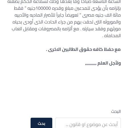
الساعة التاسعه صباحا وما بعدها وذلك لسماعه الحكم بصفته
بإلزامه بأن يؤدى للمدعين مبلغ وقدره 100000جنيه ” فقط
مائة الف جنيه مصرى ” تعويضاً جابراً للأضرار الماديه والأدبيه
والموروثه التى لحقت بهم من جراء الحادث الذى أودى بحياه
مورثهم وفقد سيارته . مع ألزامه بالمصروفات ومقابل اتعاب
المحاماه .
مع حفظ كافه حقوق الطالبين الاخرى .
ولأجل العلم ,,,,,,,,,,
البحث
بحث