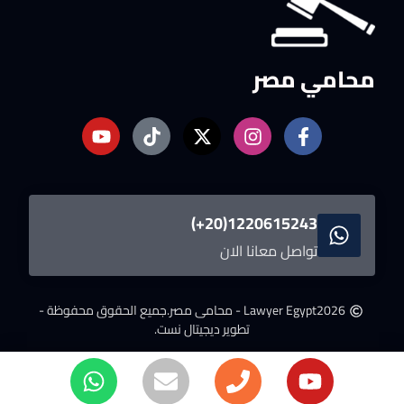
محامي مصر
1220615243(20+)
تواصل معانا الان
2026
Lawyer Egypt - محامى مصر.
جميع الحقوق محفوظة -
تطوير ديجيتال نست.