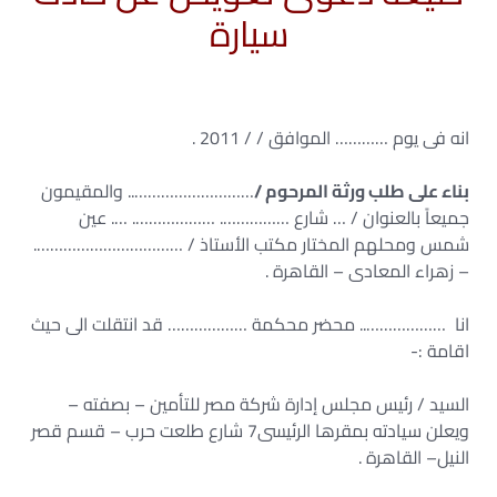
سيارة
انه فى يوم ………… الموافق / / 2011 .
بناء على طلب ورثة المرحوم /
……………………….. والمقيمون
جميعاً بالعنوان / … شارع ……………. ………………. …. عين
شمس ومحلهم المختار مكتب الأستاذ / …………………………….
– زهراء المعادى – القاهرة .
انا ……………….. محضر محكمة ……………… قد انتقلت الى حيث
اقامة :-
السيد / رئيس مجلس إدارة شركة مصر للتأمين – بصفته –
ويعلن سيادته بمقرها الرئيسى7 شارع طلعت حرب – قسم قصر
النيل– القاهرة .