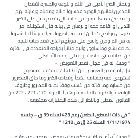
ويتمثل الضرر الأدبى فى الألم واللوعه والحسره لفقدان
المدعين لعائلهم الوحيد فخسروا حنانه ومحبته ورعايته لهم
والمدعين جميعاً ليسوا فى حاجه الى تقديم دليل على الضرر
الأدبى او اقامه حجه او برهان فى بيانه فإن استجلائه امر
طبيعى وواضح كما ان المدعين اضيروا ضرراً موروثاً لما شعروا
به من الم وحزن واسى على مورثهم الذى فقد حياته نتيجه
لحادث بشع ومأساوى وأليم متاثراً بجراحه المتعدده فى الفتره
من اصابته حتى فاضت روحه الى رحمه الله تعالى .
* وحيث انه فى مجال تقدير التعويض :-
فإن امر تقدير التعويض من أطلاقات محكمه الموضوع
تستهدى فيه بجسامه الخطأ وفداحه الضرر وما حاق المضرور
من خساره وما فاته من كسب وفقاً لحاله المضرور وظروف
الواقعه والظروف الملابسه وهدياً بالمواد 170، 221 ، 222 من
القانون المدنى وبالنظر الى هذه الإعتبارات مجتمعه .
” فى ذات المعنى الطعن رقم 423 لسنه 39 ق – جلسه
1/11/1974 السنه 25 ق ص 1210 “
* وحيث أن أى مبلغ سيحكم به لن يعوض المدعين عن وفاه