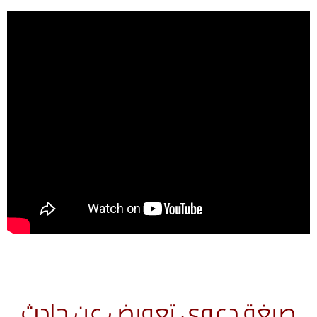
صيغة دعوى تعويض عن حادث