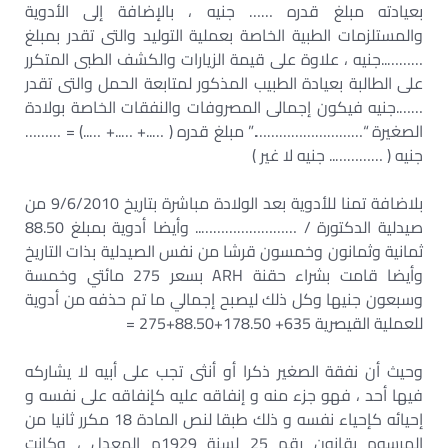
بعيادته مبلغ قدره …… جنيه ، بالإضافة إلى الأدوية
والمستلزمات الطبية الخاصة بعملية التوليد والتى تقدر بمبلغ
………..جنيه ، علاوة على قيمة الزيارات والكشف الطبى المتكرر
على الطالبة بعيادة الطبيب المذكور لمتابعة الحمل والتى تقدر
…….جنيه فيكون إجمالى المصروفات والنفقات الخاصة بولادة
الصغيرة “……………………….” مبلغ قدره ( …..+ …..+ …..) = ………
جنيه ( ………….. جنيه لا غير )
بلاضافة تمنا للأدوية بعد الولادة مباشرة بتاريخ 9/6/2010 من
صيدلية الدكتورة / …………………….. وأيضا أدوية بمبلغ 88.50
ثمانية وثمانون وخمسون قرشا من نفس الصيدلية بذات التاريخ
وأيضا قامت بشراء حقنة ARH بسعر 275 مائتي وخمسة
وسبعون جنيها وكل ذلك ليصبح إجمالي ما تم حذفه من أدوية
للعملية القيصرية 635+ 178.50+88.50+275 =
وحيث أن نفقة الصغير ذكرا أو أنثى تجب على أبيه لا يشاركه
فيها أحد ، فهو جزء منه و إنفاقه عليه كإنفاقه على نفسه و
إحيائه كإحياء نفسه و ذلك طبقا لنص المادة 18 مكرر ثانيا من
المرسوم بقانون رقم 25 لسنة 1929م المعدل ، وكانت