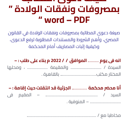
بمصروفات ونفقات الولادة ”
word – PDF “
صيغة دعوى المطالبة بمصروفات ونفقات الولادة في القانون
المصري، وأهم الشروط والمستندات المطلوبة لرفع الدعوى،
وكيفية إثبات المصاريف أمام المحكمة
انه فى يوم
……….
الموافق / / 2022 م بناء على طلب : –
السيدة / ……………………… والمقيمة ……………… ، ومحلها
المختار مكتب………………………….. بالقاهرة .
أنا محضر محكمة
…………..
الجزئية قد انتقلت حيث إقامة : –
السيد / ………………………………………. – المقيم فى
……………………… – المنوفية .
مخاطبا مع / …………………………………………………….