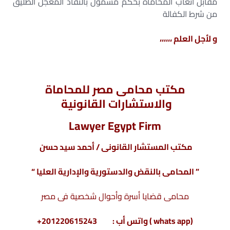
مقابل أتعاب المحاماة بحكم مشمول بالنفاذ المعجل الطليق
من شرط الكفالة
و لأجل العلم ،،،،،،
مكتب محامى مصر للمحاماة
والاستشارات القانونية
Lawyer Egypt Firm
مكتب المستشار القانونى / أحمد سيد حسن
” المحامى بالنقض والدستورية والإدارية العليا “
محامى قضايا أسرة وأحوال شخصية فى مصر
(whats app ) واتس أب : 201220615243+