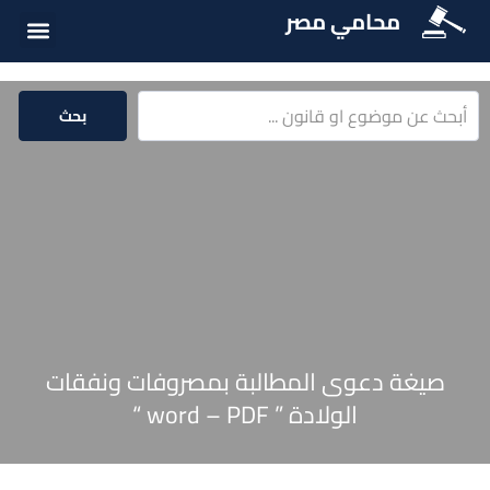
محامي مصر
أسئلة شائع
الخدمات الق
المكتبة الق
بحث
صيغة دعوى المطالبة بمصروفات ونفقات
الولادة ” word – PDF “