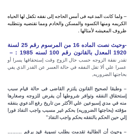
– ولما كانت المدعيه فى أمس الحاجه إلى نفقه تكفل لها الحياه
الكريمه ومنها الكسوه والمسكن والخادم ومما تقتضيه وتتطلبه
ظروف المعيشه لأمثالها .
-وحيث نصت الماده 16 من المرسوم رقم 25 لسنة
1920 المعدل بالقانون رقم 100 لسنه 1985 : –
تقدر نفقة الزوجه حسب حال الزوج وقت إستحقاقها يسرا أو
عسرا علي ألا تقل النفقه في حالة العسر عن القدر الذي يفي
بحاجتها الضروريه,
– وطبقا لصحيح القانون يلتزم القاضى فى حالة قيام سبب
إستحقاق النفقه وتوافر شروطها أن يفرض للزوجه وصغارها
منه في مدي إسبوعين علي الأكثر من تاريخ رفع الدعوي بنفقه
مؤقته (بحاجتها الضروريه) بحكم غير مسبب واجب النفاذ فورا
إلي حين الحكم بالنفقه بحكم واجب النفاذ”
– وحيث أن الطالبة تقدمت بطلب تسوية قيد برقم ………