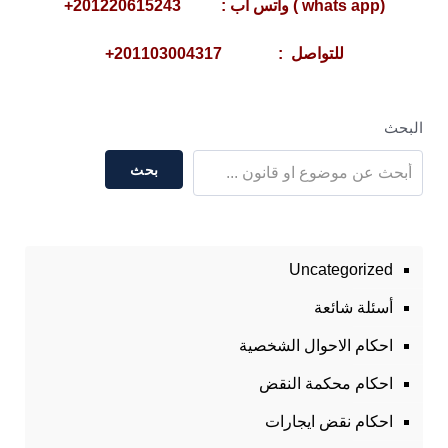
(whats app ) واتس أب : 201220615243+
للتواصل : 201103004317+
البحث
بحث
Uncategorized
أسئلة شائعة
احكام الاحوال الشخصية
احكام محكمة النقض
احكام نقض ايجارات