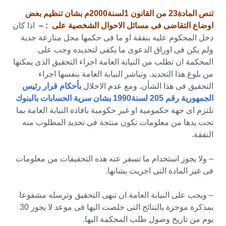
تنص المادة23 من القانون 1لسنة2000م بشان تنظيم بعض
اوضاع التقاضى فى مسائل الاحوال الشخصية على : –
اذا كان
دخل المحكوم عليه بنفقة او ما فى حكمها محل منازعة جدية
ولم يكن فى اوراق الدعوى ما يكفى لتحديده وجب على
المحكمة ان تطلب من النيابة العامة اجراء التحقيق الذى يمكنها
من بلوغ هذا التحديد. وتباشر النيابة العامة بنفسها اجراء
التحقيق فى هذا الشأن. ومع عدم الاخلال
بأحكام قرار رئيس
الجمهورية رقم 205 لسنة1990 بشان سرية الحسابات بالبنوك
تلتزم اى جهة حكمومية او غير حكومية بافادة النيابة العامة بما
تحت يدها من معلومات تكون منتجة فى تحديد المطلوب منه
النفقة.
– ولا يجوز استخدام ما تسفر عنه هذه التحقيقات من معلومات
فى غير المادة التى اجريت بشانها.
– ويجب على النيابة العامة ان تنهى التحقيق وترسله مشفوعا
بمذكرة موجزة بالنتائج التى خلصت اليها فى موعد لا يجوز 30
يوم من تاريخ وصول طلب المحكمة اليها.