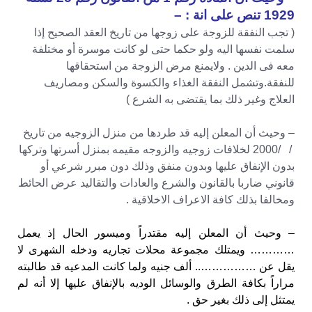
1929 تنص على انة : –
( تجب النفقة للزوجة على زوجها من تاريخ العقد الصحيح إذا
سلمت نفسها اليه ولو حكما حتى لو كانت موسرة أو مختلفة
معه فى الدين . ولايمنع مرض الزوجة من استحقاقها
للنفقة.وتشمل النفقة الغذاء والكسوة والسكن ومصاريف
العلاج وغير ذلك بما يقتضى به الشرع )
– وحيث أن المعلن إليه قد طردها من منزل الزوجيه من تاريخ
/ /2000 لخلافات زوجيه والزوجه مقيمه بمنزل أسرتها وتركها
بدون الإنفاق عليها وبدون منفق وذلك دون مبرر شرعي أو
قانوني ضاربا بالقانون والشرع والعادات والتقاليد عرض الحائط
ومخالفا بذلك كافة الاعراف الاخلاقية .
– وحيث أن المعلن إليه مقتدراً وميسور الحال إذ يعمل
………… ويمتلك مجموعة محلات تجاريه ودخله الشهرى لا
يقل عن …………….. ألف جنيه ولما كانت المدعيه قد طالبته
مراراً بكافة الطرق والوسائل الوديه بالإنفاق عليها إلا أنه لم
يمتثل إلى ذلك بغير حق .