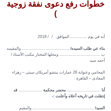
خطوات رفع دعوى نفقة زوجية
)
أنه في يوم …………. الموافق / / 2018
بناء عي طلب السيده/
……………………………… والمقيمه
ب …………………………. ومحلها المختار مكتب الأستاذ /
أحمد سيد
المحامي وعنوانة 26 عمارات بيتشو أمريكان سيتى – زهراء
المعادى – القاهرة .
أنا
……………………..
محضر محكمة
………………
قد
إنتقلت في تاريخه أعلاه وأعلنت :-
السيد/
……………………………………….. والمقيم