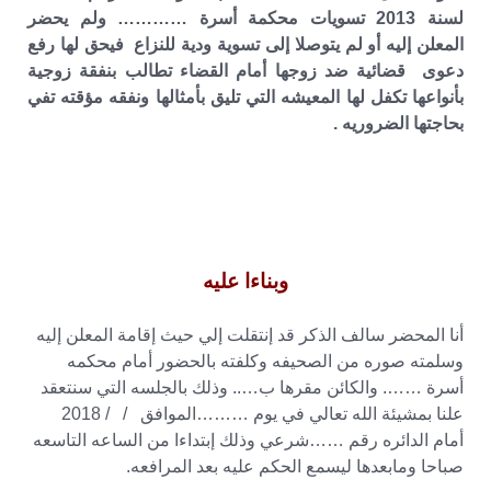
لسنة 2013 تسويات محكمة أسرة ………… ولم يحضر
المعلن إليه أو لم يتوصلا إلى تسوية ودية للنزاع فيحق لها رفع
دعوى قضائية ضد زوجها أمام القضاء تطالب بنفقة زوجية
بأنواعها تكفل لها المعيشه التي تليق بأمثالها ونفقه مؤقته تفي
بحاجتها الضروريه .
وبناءا عليه
أنا المحضر سالف الذكر قد إنتقلت إلي حيث إقامة المعلن إليه
وسلمته صوره من الصحيفه وكلفته بالحضور أمام محكمه
أسرة ……. والكائن مقرها ب….. وذلك بالجلسه التي سنتعقد
علنا بمشيئة الله تعالي في يوم ………الموافق / / 2018
أمام الدائره رقم ……شرعي وذلك إبتداءا من الساعه التاسعه
صباحا ومابعدها ليسمع الحكم عليه بعد المرافعه.