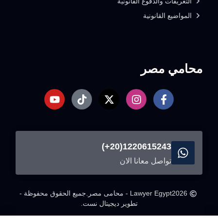
التعريفات والدفوع القانونية
المواضيع القانونية
محامي مصر
1220615243(20+)
تواصل معانا الان
2026
Lawyer Egypt - محامى مصر.
جميع الحقوق محفوظة -
تطوير ديجيتال نست.