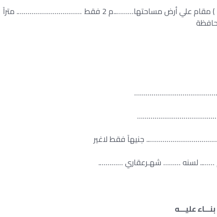
1-كامل أرض وبناء العقار (………………………………………. ) مقام علي أرض مساحتها………..م 2 فقط ……………………………. متراً
حافظة
/……………………………………………
/…………………………………………
بنـــاء عليـــه