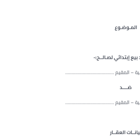
المـوضـوع
يع إبتدائي لصـالــح:-
نسية – المقيم …………………………………
ضــــد
نسية – المقيم …………………………………
يانــات العقــار