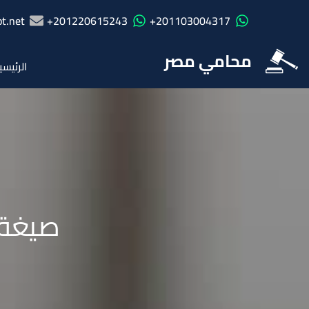
t.net
201220615243+
201103004317+
محامي مصر
الرئيسي
صيغة 