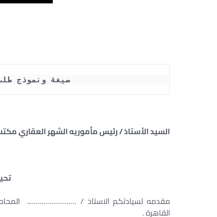
صيغة ونموذج طلب
السيد الأستاذ / رئيس مأموريه الشهر العقاري مكت
تحية
مقدمه لسيادتكم الاستاذ / …………………….. المح
القاهرة .