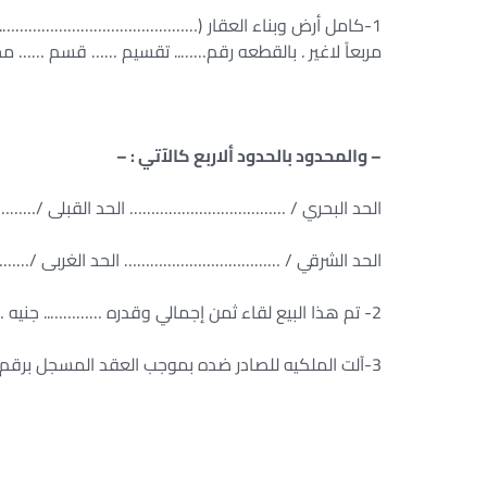
مربعاً لاغير . بالقطعه رقم…….. تقسيم …… قسم …… م
– والمحدود بالحدود ألاربع كالآتي : –
الحد البحري / ……………………………… الحد القبلى 
الحد الشرقي / ……………………………… الحد الغربى 
2- تم هذا البيع لقاء ثمن إجمالي وقدره ………….. جنيه ……………………………….. جنيهاً فقط لاغير
3-آلت الملكيه للصادر ضده بموجب العقد المسجل برقم …….. لسنه ……… شهـرعقاري ………….