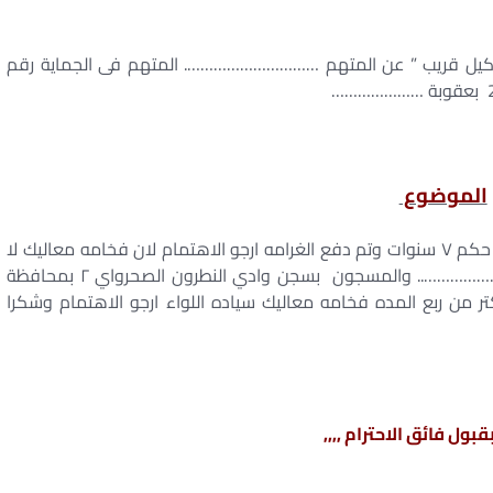
قريب ” عن المتهم …………………………. المتهم فى الجماية رقم
الموضوع
ارجو من سيادتكم العفو عن اخي لقد اي ٦ سنوات من حكم ٧ سنوات وتم دفع الغرامه ارجو الاهتمام لان فخامه معاليك لا
يهتم احد بالمسجون وليس له أي سابقة وهو ……………………….. والمسجون بسجن وادي النطرون الصحرواي ٢ بمحافظة
ر من ربع المده فخامه معاليك سياده اللواء ارجو الاهتمام وشكرا
ول فائق الاحترام ,,,,