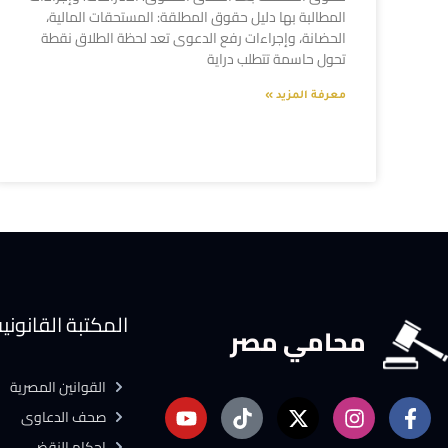
المطالبة بها دليل حقوق المطلقة: المستحقات المالية،
الحضانة، وإجراءات رفع الدعوى تعد لحظة الطلاق نقطة
تحول حاسمة تتطلب دراية
معرفة المزيد »
المكتبة القانوني
محامي مصر
القوانين المصرية
صحف الدعاوى
احكام النقض