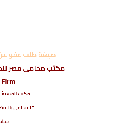
م
صيغة طلب عفو عن
مكتب محامى مصر للمح
 Firm
مكتب المستشار
” المحامى بالنقض 
محام