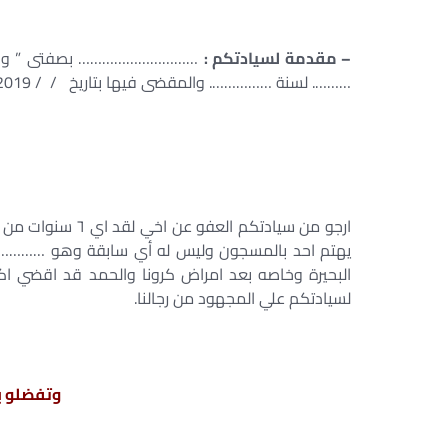
– مقدمة لسيادتكم :
………………………… بصفتى ” وكيل 
………. لسنة ……………. والمقضى فيها بتاريخ / / 2019 بعقوبة …………………
البحيرة وخاصه بعد امراض كرونا والحمد قد اقضي اكت
لسيادتكم علي المجهود من رجالنا.
وتفضلو بقب