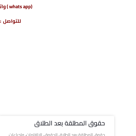
(whats app ) واتس أب : 201220615243+
للتواصل : 04317
حقوق المطلقة بعد الطلاق
حقوق المطلقة بعد الطلاق الحقوق، الالتزامات، وإجراءات