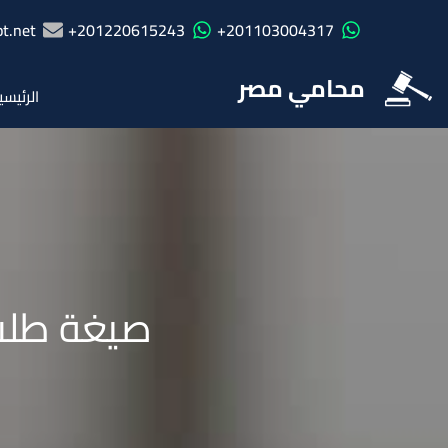
t.net
201220615243+
201103004317+
محامي مصر
الرئيسي
صيغة طلب