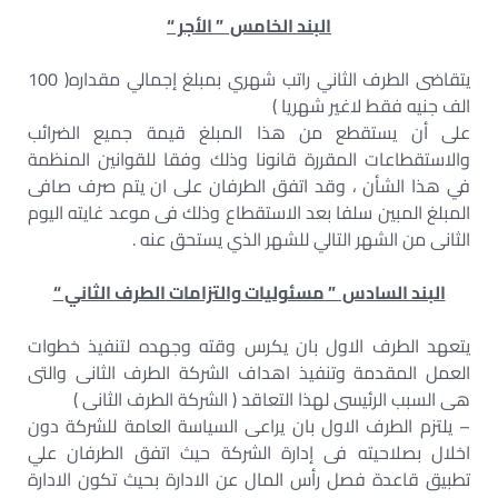
البند الخامس ” الأجر “
يتقاضى الطرف الثاني راتب شهري بمبلغ إجمالي مقداره( 100
الف جنيه فقط لاغير شهريا )
على أن يستقطع من هذا المبلغ قيمة جميع الضرائب
والاستقطاعات المقررة قانونا وذلك وفقا للقوانين المنظمة
في هذا الشأن ، وقد اتفق الطرفان على ان يتم صرف صافى
المبلغ المبين سلفا بعد الاستقطاع وذلك فى موعد غايته اليوم
الثانى من الشهر التالي للشهر الذي يستحق عنه .
البند السادس ” مسئوليات والتزامات الطرف الثاني “
يتعهد الطرف الاول بان يكرس وقته وجهده لتنفيذ خطوات
العمل المقدمة وتنفيذ اهداف الشركة الطرف الثانى والتى
هى السبب الرئيسى لهذا التعاقد ( الشركة الطرف الثانى )
– يلتزم الطرف الاول بان يراعى السياسة العامة للشركة دون
اخلال بصلاحيته فى إدارة الشركة حيث اتفق الطرفان علي
تطبيق قاعدة فصل رأس المال عن الادارة بحيث تكون الادارة