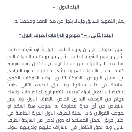
البند الاول : –
يعتبر التمهيد السابق جزء لا يتجزأ من هذا العقد ومكملاً له .
البند الثانى : – ” مهام و التزامات الطرف الاول “
اتفق الطرفان على ان يقوم الطرف الاول بأدارة شركة الطرف
الثانى وتقوم الشركة الطرف الثانى بتوفير كافة الادوات التي
تساعده على القيام بمهامه الأدارية على أكمل وجه وتوفير
كافة السبل والادوات العينية ليتثنى له القيام بدوره القيادي
فى سبيل النهوض بالشركة لتلحق بركب الشركات الكبرى
العاملة فى ذات مجالها ولا يحق للطرف الثانى طبقاً
لمقتضيات العمل اجراء تعديلات لتغيير اوإجراء اضافات اوالغاء
مهام من الوصف الادارى الخاص بالطرف الاول ولا يجوز
الانتقاص من أى ميزة ممنوحة له بموجب هذا العقد او
بموجب القوانين ذات الصلة للطرف الاول الحرية الكاملة في
إختيار فريق العمل المساعد له دون تدخل من الشركة الطرف
الثانى وله الحق الكامل في الاشراف عليهم وتدريبهم سواء