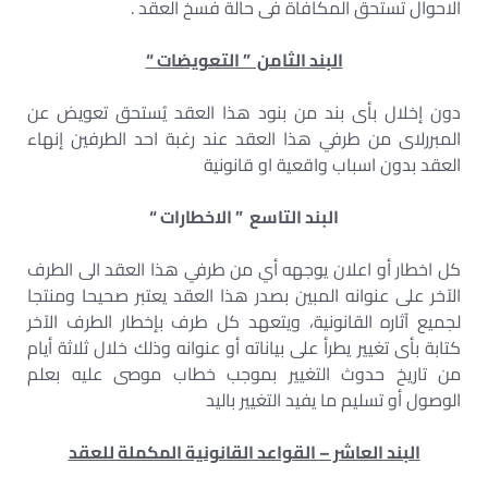
الاحوال تستحق المكافاة فى حالة فسخ العقد .
البند الثامن ” التعويضات “
دون إخلال بأى بند من بنود هذا العقد يُستحق تعويض عن
المبررلاى من طرفي هذا العقد عند رغبة احد الطرفين إنهاء
العقد بدون اسباب واقعية او قانونية
البند التاسع ” الاخطارات “
كل اخطار أو اعلان يوجهه أي من طرفي هذا العقد الى الطرف
الآخر على عنوانه المبين بصدر هذا العقد يعتبر صحيحا ومنتجا
لجميع آثاره القانونية، ويتعهد كل طرف بإخطار الطرف الآخر
كتابة بأى تغيير يطرأ على بياناته أو عنوانه وذلك خلال ثلاثة أيام
من تاريخ حدوث التغيير بموجب خطاب موصى عليه بعلم
الوصول أو تسليم ما يفيد التغيير باليد
البند العاشر – القواعد القانونية المكملة للعقد