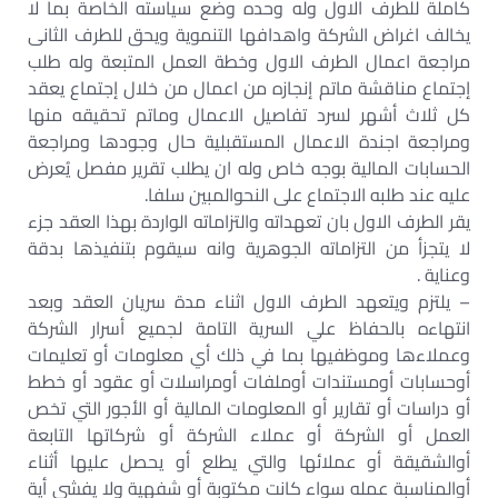
كاملة للطرف الاول وله وحده وضع سياسته الخاصة بما لا
يخالف اغراض الشركة واهدافها التنموية ويحق للطرف الثانى
مراجعة اعمال الطرف الاول وخطة العمل المتبعة وله طلب
إجتماع مناقشة ماتم إنجازه من اعمال من خلال إجتماع يعقد
كل ثلاث أشهر لسرد تفاصيل الاعمال وماتم تحقيقه منها
ومراجعة اجندة الاعمال المستقبلية حال وجودها ومراجعة
الحسابات المالية بوجه خاص وله ان يطلب تقرير مفصل يُعرض
عليه عند طلبه الاجتماع على النحوالمبين سلفا.
يقر الطرف الاول بان تعهداته والتزاماته الواردة بهذا العقد جزء
لا يتجزأ من التزاماته الجوهرية وانه سيقوم بتنفيذها بدقة
وعناية .
– يلتزم ويتعهد الطرف الاول اثناء مدة سريان العقد وبعد
انتهاءه بالحفاظ علي السرية التامة لجميع أسرار الشركة
وعملاءها وموظفيها بما في ذلك أي معلومات أو تعليمات
أوحسابات أومستندات أوملفات أومراسلات أو عقود أو خطط
أو دراسات أو تقارير أو المعلومات المالية أو الأجور التي تخص
العمل أو الشركة أو عملاء الشركة أو شركاتها التابعة
أوالشقيقة أو عملائها والتي يطلع أو يحصل عليها أثناء
أوالمناسبة عمله سواء كانت مكتوبة أو شفهية ولا يفشي أية