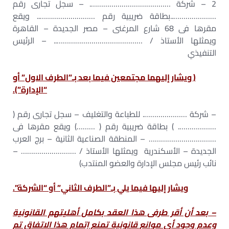
2 – شركة …………………………………. – سجل تجارى رقم
…………………..بطاقة ضريبية رقم ……………………….. ويقع
مقرها فى 68 شارع المرغنى – مصر الجديدة – القاهرة
ويمثلها الأستاذ / …………………………………….. – الرئيس
التنفيذي
( ويشار إليهما مجتمعين فيما بعد بـ”الطرف الاول” أو
“الإدارة”).
– شركة …………………. للطباعة والتغليف – سجل تجارى رقم (
………………. ) بطاقة ضريبية رقم ( ………) ويقع مقرها فى
…………………………… – المنطقة الصناعية الثانية – برج العرب
الجديدة – الأسكندرية ويمثلها الأستاذ / ……………………… –
نائب رئيس مجلس الإدارة والعضو المنتدب)
ويشار إليها فيما يلي بـ”الطرف الثاني” أو “الشركة”.
– بعد أن أقر طرفى هذا العقد بكامل أهليتهم القانونية
وعدم وجود أى موانع قانونية تمنع إتمام هذا الاتفاق تم