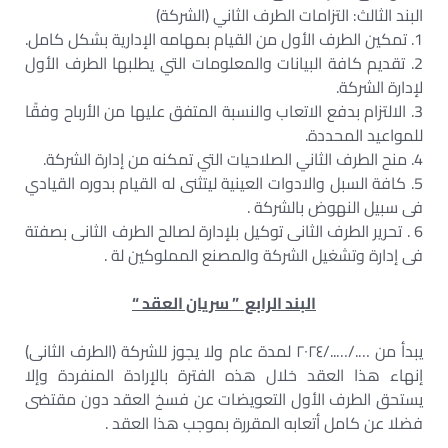
البند الثالث: التزامات الطرف الثاني (الشركة)
1. تمكين الطرف الأول من القيام بمهامه الإدارية بشكل كامل.
2. تقديم كافة البيانات والمعلومات التي يطلبها الطرف الأول
لإدارة الشركة.
3. الالتزام بدفع الاتعاب والنسبة المتفق عليها من الأرباح وفقًا
للمواعيد المحددة.
4. منح الطرف الثاني الصلاحيات التي تمكنه من إدارة الشركة.
5. كافة السبل والادوات العينية ليتثنى له القيام بدوره القيادي
فى سبيل النهوض بالشركة .
6 . تحرير الطرف الثانى توكيل بلإدارة لصالح الطرف الثانى بصفتة
فى إدارة وتشغيل الشركة والمصنع المملوكين لة .
البند الرابع ” سريان العقد “
يبدأ من …./…../٢٠٢٤ لمدة عام ولا يجوز للشركة (الطرف الثانى)
إنهاء هذا العقد خلال هذه الفترة بالإرادة المنفردة وإلا
يستحق الطرف الأول التعويضات عن فسخ العقد دون مقتضى
فضلا عن كامل أتعابه المقررة بموجب هذا العقد .