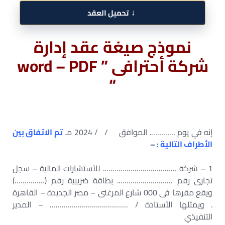
↓
تحميل العقد
نموذج صيغة عقد إدارة
شركة أحترافى ” word – PDF
“
إنه في يوم …………. الموافق / / 2024 مـ
تم الاتفاق بين
الأطراف التالية :
–
1 – شركة ………………………………. للأستشارات المالية – سجل
تجارى رقم ………………………. بطاقة ضريبية رقم (……………)
ويقع مقرها فى 000 شارع المرغنى – مصر الجديدة – القاهرة
. ويمثلها الأستاذة / ………………………………… – المدير
التنفيذي