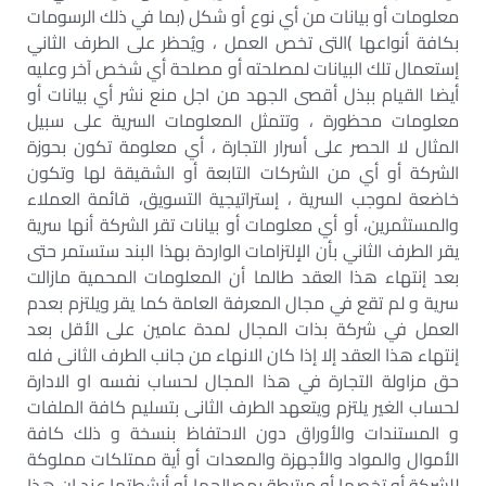
معلومات أو بيانات من أي نوع أو شكل (بما في ذلك الرسومات
بكافة أنواعها )التى تخص العمل ، ويُحظر على الطرف الثاني
إستعمال تلك البيانات لمصلحته أو مصلحة أي شخص آخر وعليه
أيضا القيام ببذل أقصى الجهد من اجل منع نشر أي بيانات أو
معلومات محظورة ، وتتمثل المعلومات السرية على سبيل
المثال لا الحصر على أسرار التجارة ، أي معلومة تكون بحوزة
الشركة أو أي من الشركات التابعة أو الشقيقة لها وتكون
خاضعة لموجب السرية ، إستراتيجية التسويق، قائمة العملاء
والمستثمرين، أو أي معلومات أو بيانات تقر الشركة أنها سرية
يقر الطرف الثاني بأن الإلتزامات الواردة بهذا البند ستستمر حتى
بعد إنتهاء هذا العقد طالما أن المعلومات المحمية مازالت
سرية و لم تقع في مجال المعرفة العامة كما يقر ويلتزم بعدم
العمل في شركة بذات المجال لمدة عامين على الأقل بعد
إنتهاء هذا العقد إلا إذا كان الانهاء من جانب الطرف الثانى فله
حق مزاولة التجارة في هذا المجال لحساب نفسه او الادارة
لحساب الغير يلتزم ويتعهد الطرف الثانى بتسليم كافة الملفات
و المستندات والأوراق دون الاحتفاظ بنسخة و ذلك كافة
الأموال والمواد والأجهزة والمعدات أو أية ممتلكات مملوكة
للشركة أو تخصها أو مرتبطة بمصالحها أو أنشطتها عند إن هذا