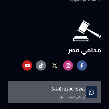
المواضيع القانونية
محامي مصر
1220615243(20+)
تواصل معانا الان