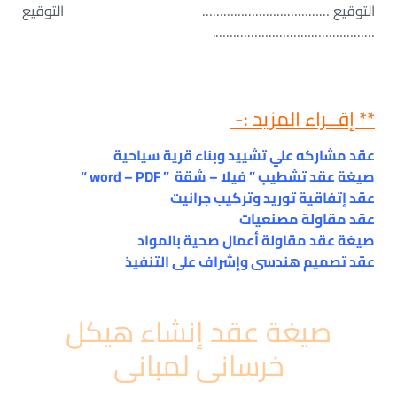
التوقيع ……………………………… التوقيع
……………………………………….
** إقــراء المزيد :-
عقد مشاركه علي تشييد وبناء قرية سياحية
صيغة عقد تشطيب ” فيلا – شقة ” word – PDF “
عقد إتفاقية توريد وتركيب جرانيت
عقد مقاولة مصنعيات
صيغة عقد مقاولة أعمال صحية بالمواد
عقد تصميم هندسى وإشراف على التنفيذ
صيغة عقد إنشاء هيكل
خرسانى لمبانى