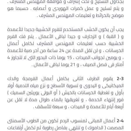
بجداول التسليح و تحت إشراف و موافقة المهندس المشرف .
و يتم تسليح و عمل كمرات الهوردى و أعصابه . حسبما هو
موضح بالخرائط و تعليمات المهندس المشرف .
يجب أن يكون الخشب المستخدم للفرم الخشبية جديدا للأعمدة
و ( القبة ) و الزخارف و جيدا لباقى الأعمال . يتم فك الفرم
الخشبية حسب تعليمات المهندس المشرف لكامل أعمال
الخرسانات ، و لن تقل المدة عن 24 ساعة من آخر صبة للأعمدة
، و يومين لجوانب الميدات ، 15 يوما ذات البحور التى لا تتجاوز 4
أمتار فى فصل الصيف ، و 21 يوما لباقى الأعمال .
2-3
يقوم الطرف الثانى بكامل أعمال الفرمجة والدك
الميكانيكى و اليدوى و تسوية الأسطح و نزع مياه التدمية أولا
بأول و تغطية الخرسانات بالخيش ( أو البولى يوريثين السميك )
فور إنتهاء الخدمة ، و تغريقها بالماء طوال مدة لا تقل عن
أربعة أيام للأعمدة و الميدات ، و سبعة للأسقف .
2-4
أعمال المبانى لمنسوب الردم تكون من الطوب الأسمنتى
المصمت ( الداموك ) و تنتهى بفاصل رطوبة ثم تكمل أرتفاعات