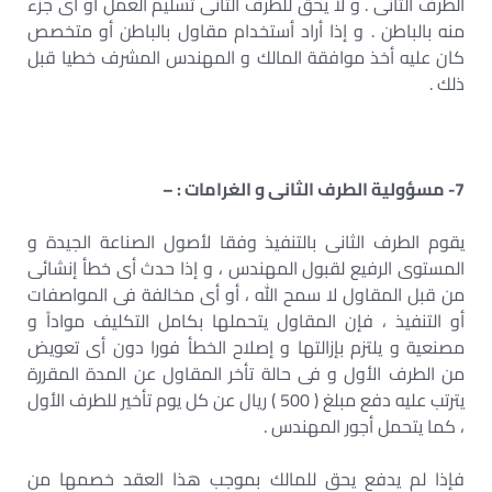
الطرف الثانى . و لا يحق للطرف الثانى تسليم العمل او أى جزء
منه بالباطن . و إذا أراد أستخدام مقاول بالباطن أو متخصص
كان عليه أخذ موافقة المالك و المهندس المشرف خطيا قبل
ذلك .
7- مسؤولية الطرف الثانى و الغرامات : –
يقوم الطرف الثانى بالتنفيذ وفقا لأصول الصناعة الجيدة و
المستوى الرفيع لقبول المهندس ، و إذا حدث أى خطأ إنشائى
من قبل المقاول لا سمح الله ، أو أى مخالفة فى المواصفات
أو التنفيذ ، فإن المقاول يتحملها بكامل التكليف مواداً و
مصنعية و يلتزم بإزالتها و إصلاح الخطأ فورا دون أى تعويض
من الطرف الأول و فى حالة تأخر المقاول عن المدة المقررة
يترتب عليه دفع مبلغ ( 500 ) ريال عن كل يوم تأخير للطرف الأول
، كما يتحمل أجور المهندس .
فإذا لم يدفع يحق للمالك بموجب هذا العقد خصمها من