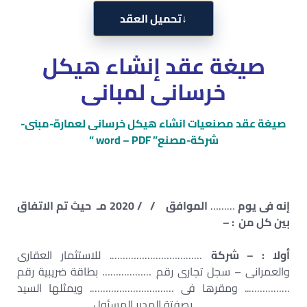
↓
تحميل العقد
صيغة عقد إنشاء هيكل
خرسانى لمبانى
صيغة عقد مصنعيات انشاء هيكل خرسانى لعمارة-مبنى-
شركة-مصنع” word – PDF “
إنه فى يوم
………
الموافق / / 2020 مـ حيث تم الاتفاق
بين كل من : –
أولا : – شركة
……………………………. للاستثمار العقارى
والعمرانى – سجل تجارى رقم ……………… بطاقة ضريبية رقم
…………….. ومقرها فى …………………………. ويمثلها السيد
…………………………….. بصفتة المدير المسئول .