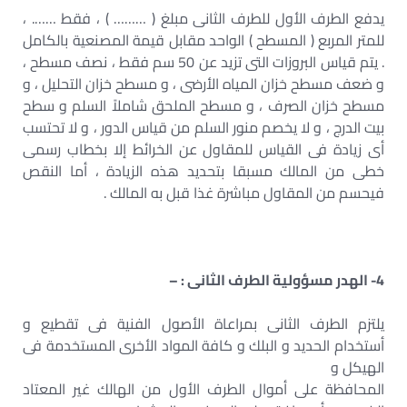
يدفع الطرف الأول للطرف الثانى مبلغ ( ……… ) ، فقط ……. ،
للمتر المربع ( المسطح ) الواحد مقابل قيمة المصنعية بالكامل
. يتم قياس البروزات التى تزيد عن 50 سم فقط ، نصف مسطح ،
و ضعف مسطح خزان المياه الأرضى ، و مسطح خزان التحليل ، و
مسطح خزان الصرف ، و مسطح الملحق شاملاً السلم و سطح
بيت الدرج ، و لا يخصم منور السلم من قياس الدور ، و لا تحتسب
أى زيادة فى القياس للمقاول عن الخرائط إلا بخطاب رسمى
خطى من المالك مسبقا بتحديد هذه الزيادة ، أما النقص
فيحسم من المقاول مباشرة غذا قبل به المالك .
4- الهدر مسؤولية الطرف الثانى : –
يلتزم الطرف الثانى بمراعاة الأصول الفنية فى تقطيع و
أستخدام الحديد و البلك و كافة المواد الأخرى المستخدمة فى
الهيكل و
المحافظة على أموال الطرف الأول من الهالك غير المعتاد