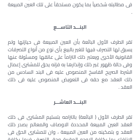
فى مطالبته شخصياً بما يكون مستحقاً على تلك العين المبيعة
.
البنـــد التاســـع
تقر الطرف الأول البائعة بأن العين المبيعة فى حيازتها ولم
يسبق لها التصرف فيها للغير بالبيع بأى نوع من أنواع التصرفات
القانونية الأخرى ويعتبر ذلك التزاماً على عاتقها ومسئولة عنها
وفى حالة ظهور غير ذلك وإنذارها به فإنه يحق للمشترى إعمال
الشرط الصريح الفاسخ المنصوص عليه فى البند السادس من
ذلك العقد مع حقه فى التعويض المنصوص عليه فى ذلك
العقد .
البنـــد العاشـــر
تقر الطرف الأول ( البائعة) بالتزامه بتسليم المشترى فى ذلك
العقد العين المبيعة المحددة الاوصاف والمعالم بصدر ذلك
العقد و بتمكينه من العين المبيعة ، وان للمشترى الحق فى
الانتفاع بها بكافة الاوجه المقررة وحق التصرف فيها بكافة