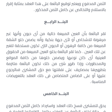
الثمن المدفوع ويعتبر توقيع البائعة على هذا العقد بمثابة إقرار
بالاستلام والتخالص عن كامل الثمن المذكور .
البنـــد الرابـــع
تقر البائعة بأن العين المبيعة خالية من أى ديون وأنها غير
مرهونة للاشخاص أو لأى جهة بنكية وأنه يضمن خلو الشقة
المبيعة من كافة الرهون أو الديون التى تكون مستحقة للغير
عن تلك العين . كما تقر البائعة بخلو العين المبيعة من الحقوق
العينية أى كان نوعها ويضمن خلوها من كافة الموانع
والمحظورات وإذا ظهر شئ من ذلك تكون البائعة ملتزمة
بتطهيرها بمصاريف على نفقتها مع حق المشترى فىالرجوع
عليها أو على الضامن المتضامن فى ذلك العقد بالتعويضات
المناسبة .
البنـــد الخامس
يحق للمشترى فسخ ذلك العقد واسترداد كامل الثمن المدفوع
فى حالة تخلف البائعة عن الوفاء بكامل التزاماتها الواردة فى