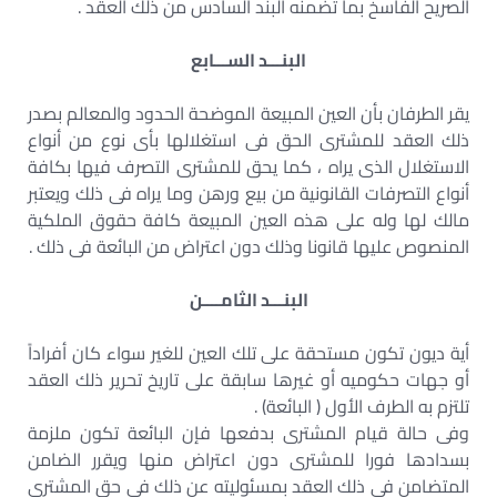
الصريح الفاسخ بما تضمنه البند السادس من ذلك العقد .
البنـــد الســـابع
يقر الطرفان بأن العين المبيعة الموضحة الحدود والمعالم بصدر
ذلك العقد للمشترى الحق فى استغلالها بأى نوع من أنواع
الاستغلال الذى يراه ، كما يحق للمشترى التصرف فيها بكافة
أنواع التصرفات القانونية من بيع ورهن وما يراه فى ذلك ويعتبر
مالك لها وله على هذه العين المبيعة كافة حقوق الملكية
المنصوص عليها قانونا وذلك دون اعتراض من البائعة فى ذلك .
البنـــد الثامــــن
أية ديون تكون مستحقة على تلك العين للغير سواء كان أفراداً
أو جهات حكوميه أو غيرها سابقة على تاريخ تحرير ذلك العقد
تلتزم به الطرف الأول ( البائعة) .
وفى حالة قيام المشترى بدفعها فإن البائعة تكون ملزمة
بسدادها فورا للمشترى دون اعتراض منها ويقرر الضامن
المتضامن فى ذلك العقد بمسئوليته عن ذلك فى حق المشترى