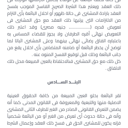
ذلك العقد ويعتبر هذا الشرط الصريح الفاسخ الموجب بفسخ
العقد بارادة المشترى فى حالة ظهور أو اخلال البائعة بأى التزام
من الالتزامات التى يرتبها ذلك العقد مع حق المشترى فى
تعويض قدره (………………. جنيه مصرى) وقد اعتبر ذلك
التعويض نهائى أقره الطرفان ولا يجوز للقضاء المساس به
باعتباره اتفاق رضائى نهائى بينهما وعلى المشترى اثباتا لما
توضح أن يخطر البائعة أو ضامنه المتضامن بأى اخلال يقع من
جانب البائعة وذلك قبل توقيع الفسخ المنوه عنه .
كل ذلك مع حق المشترى فىالاحتفاظ بالعين المبيعة محل ذلك
الاتفاق .
البنـــد الســـادس
تقر البائعة بخلو العين المبيعة من كافة الحقوق العينية
الاصلية منها والتبعية والمعروفة فى القانون المدنى كما أنه
يضمن التعرض القانونى الصادر من الغير للطرف الثانى المشترى
وأنه فى حالة حدوث أى تعرض من الغير أو من البائعة شخصياً
فإنه يكون للمشترى الحق فى فسخ ذلك العقد وإعمال الشرط