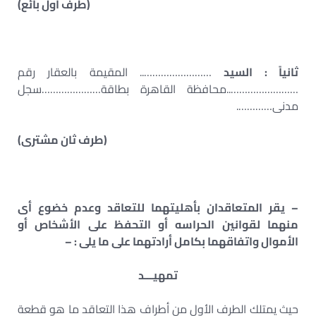
(طرف أول بائع)
ثانياً : السيد
…………………….. المقيمة بالعقار رقم
……………………..محافظة القاهرة بطاقة…………………سجل
مدنى………….
(طرف ثان مشترى)
– يقر المتعاقدان بأهليتهما للتعاقد وعدم خضوع أى
منهما لقوانين الحراسه أو التحفظ على الأشخاص أو
الأموال واتفاقهما بكامل أرادتهما على ما يلى : –
تمهيـــد
حيث يمتلك الطرف الأول من أطراف هذا التعاقد ما هو قطعة