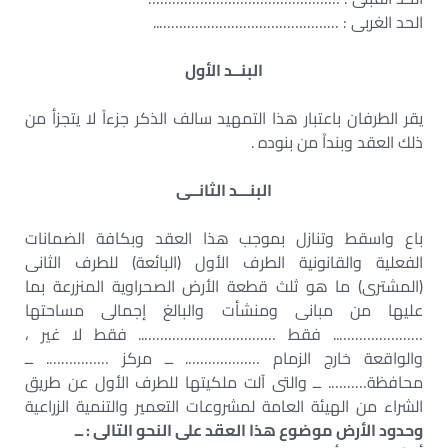
الحد الغربى : ………………………………………..
البنــد الأول
يقر الطرفان باعتبار هذا التمهيد سالف الذكر جزءاً لا يتجزأ من
ذلك العقد وبنداْ من بنوده .
البنـــد الثانــى
باع واسقط وتنازل بموجب هذا العقد وبكافة الضمانات
الفعلية والقانونية الطرف الأول (البائعة) للطرف الثانى
(المشترى) ما هو ثلث قطعة الأرض الصحراوية المنزرعة بما
عليها من مبانى ومنشأت والبالغ إجمالى مساحتها
………………….. فقط …………………………….. فقط لا غير ،
والواقعة خارج الزمام ………………. ــ مركز ……………. ــ
محافظة………. ــ والتى آلت ملكيتها للطرف الأول عن طريق
الشراء من الهيئة العامة لمشروعات التعمير والتنمية الزراعية
وحدود الأرض موضوع هذا العقد على النحو التالى : ــ