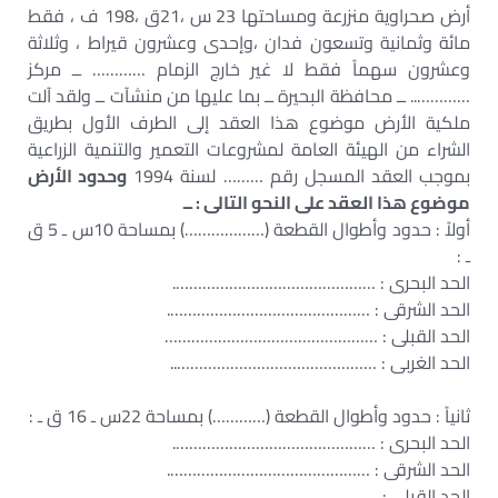
أرض صحراوية منزرعة ومساحتها 23 س ،21ق ،198 ف ، فقط
مائة وثمانية وتسعون فدان ،وإحدى وعشرون قيراط ، وثلاثة
وعشرون سهماً فقط لا غير خارج الزمام ………… ــ مركز
………….. ــ محافظة البحيرة ــ بما عليها من منشآت ــ ولقد آلت
ملكية الأرض موضوع هذا العقد إلى الطرف الأول بطريق
الشراء من الهيئة العامة لمشروعات التعمير والتنمية الزراعية
بموجب العقد المسجل رقم ……… لسنة 1994
وحدود الأرض
موضوع هذا العقد على النحو التالى : ــ
أولاً : حدود وأطوال القطعة (………………) بمساحة 10س ـ 5 ق
ـ :
الحد البحرى : ……………………………………….
الحد الشرقى : ……………………………………….
الحد القبلى : …………………………………………
الحد الغربى : ………………………………………..
ثانياً : حدود وأطوال القطعة (…………) بمساحة 22س ـ 16 ق ـ :
الحد البحرى : ……………………………………….
الحد الشرقى : ……………………………………….
الحد القبلى : …………………………………………