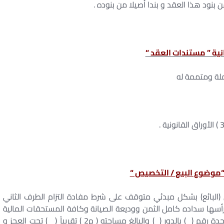
بنود هذا العقد و بندا أصيلا من بنوده .
انية ” مستندات العقد “
كملة ومتممة له
 “موضوع البيع / التخصيص “
(البائع) بشكل مبدئي متوقف على شرط مفادة التزام الطرف الثاني
 رأسها سداده كامل الثمن ووديعة الصيانة وكافة المستحقات المالية
الأخرى الملتزم بها إلى الطرف الأول ( البائع ) ما هي وحدة رقم ( ) بالدور ( ) والبالغ مساحته ( م2 ) تقريباً ( ) تحت العجز و