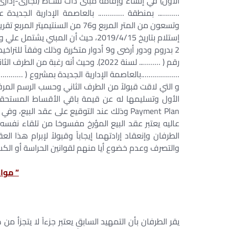
الأول) في إنشاء وإقامة مبنى ذات نشـاط (تجارى-إ
وتسعون من المتر المربع و76 من ال
إستلام بتاريخ 2019/4/15، حيث أن ال
2 بدروم ودور أرضى و9 أدوار متكررة وذلك
رقم ( ……….. لسنة 2022). وحيث أنه رغ
……………….بالعاصمة الإدارية الجديدة بمشروع ( ………………
و التي لاقت قبولاً من الطرف الثاني وحسب الرسم المرف
الأول وتسليمها له عن قيمة باقي الأقساط المستحقه
Payment Plan وذلك عند التوقيع على عقد الب
عاليه يعتبر عقد البيع المؤرخ مفسوخا من تلقاء نفسه و
الطرفان وإنعقاد إرادتهما إيجاباً وقبولاً لإبرام هذا ا
والتصرف وعدم خضوع أيا منهم لقوانين الحراسة أو الك
” مواد
يقر الطرفان بأن التمهيد السابق يعتبر جزءاً لا يتجزأ