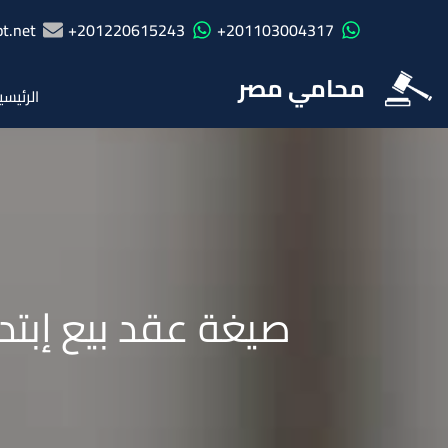
t.net
201220615243+
201103004317+
محامي مصر
الرئيسي
صيغة عقد بيع إبتدا