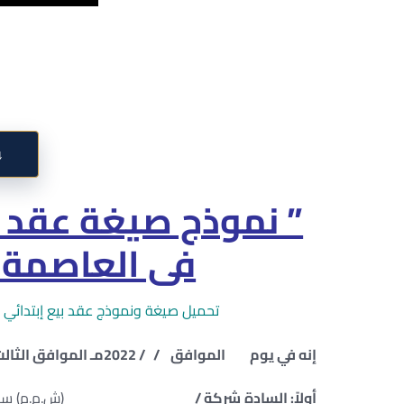
↓
” نموذج صيغة عقد بي
فى العاصمة ا
تحميل صيغة ونموذج عقد بيع إبتدائي لوحدة تجاري
إنه في يوم الموافق / / 2022مـ الموافق الثالث من ذو الحجة لسنة 1434 هـ تم الاتفاق بين كل من : –
أولاً: السادة شركة /
(ش.م.م) سجل تجاري رقم 