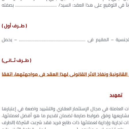
 في التوقيع على هذا العقد: السيد/ ……………………………… بصفته
( طــرف أول )
نسية – المقيم فى …………………………………………………. – يحمل
( طــرف ثــانـی)
القانونية ونفاذ الاثر القانونى لهذا العقد فى مواجهتهما، اتفقا
تمهيد
ت العاملة في مجال الإستثمار العقاري والتشييد واضعة في إعتبارها
د مشاريعها وفق ضوابط صارمة لضمان تقديم ما هو أفضل لعملائها،
ت تجارية وإدارية لعملائها ذات طابع فريد فقد شرعت الشركة (الطرف