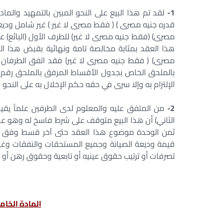
1-
قدره جنيه مصری ) ( فقط مصرى لا غير ) غير شامل وديعة
مصری) (فقط جنيه مصرى لا غير) للطرف الأول (البائع) عن
هذا العقد بمثابة مخالصة تامة ونهائية بقبض هذا المب
مصری) ( فقط جنيه مصرى لا غير) فقد اتفق الطرفان وا
الإلتزام به وإلا سرى في حقه حكم الإخلال به على النحو
2-
من المتفق عليه والمعلوم لدى الطرفين علماً يقينيا
الثاني) أن هذا البيع متوقف على شرط فاسخ له وهو عدم
ثمن الوحدة موضوع هذا العقد حتى آخر قسط وفق الم
قيمة وديعة الصيانة وجميع المستحقات والنفقات وغيرها
تصرفات أو ترتيب حقوق عينيه أو تابعية وحقوق رهن أو أ
المادة الخام