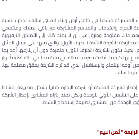
 المشتركة مشاعاً في كامل أرض وبناء المبنى سالف الذكر بالنسبة
فة الأجزاء والخدمات والمنافع المشتركة مع باقي الملاك ومنتفعي
مات مفتوحة وطرق على أن لا يمتد ذلك إلى الأماكن الترفيهية
لمملوكة للشركة البائعة (الطرف الأول) والتي منها على سبيل المثال
، بحيث يكون للشركة (الطرف الأول) منفردة دون أن ينازعها أحد بما
تفاع بها كيفما شاءت تصرف المالك في ملكه بما في ذلك تعلية أدوار
ن أوجه الإنتفاع والإستغلال الذي قد تراه الشركة يحقق مصلحة لها،
ً فيما سلف.
إخطار الشركة المالكة أو شركة الإدارة كتابياً بشكل وطبيعة النشاط
على التشغيل الأولي للوحدة ولكن يمتد إلتزام المشترى بإخطار الشركة
ر مؤجر الوحدة من المشتري لطبيعة إستخدام النشاط.
لرابعة ” ثمن البيع “