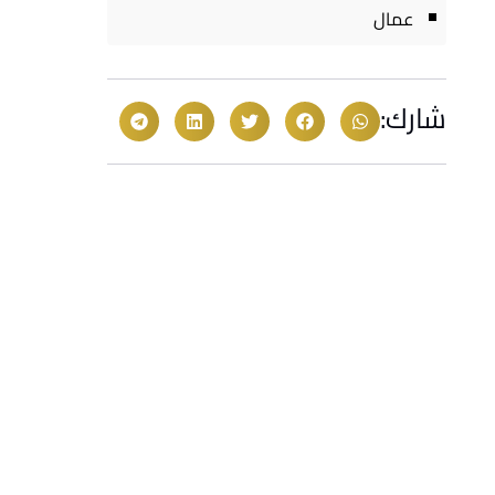
عمال
شارك: