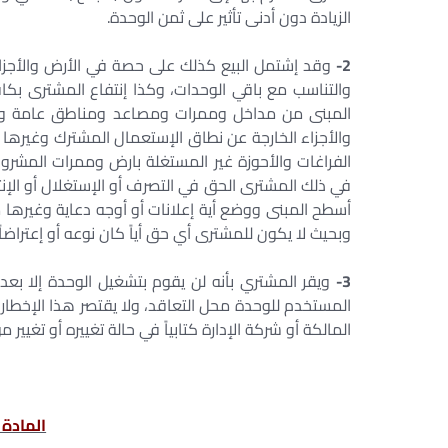
الزيادة دون أدنى تأثير على ثمن الوحدة.
2-
وقد إشتمل البيع كذلك على حصة في الأرض والأجزاء
والتناسب مع باقي الوحدات، وكذا إنتفاع المشترى بكا
المبنى من مداخل وممرات ومصاعد ومناطق عامة وحما
والأجزاء الخارجة عن نطاق الإستعمال المشترك وغيرها ا
الفراغات والأحوزة غير المستغلة بارض وممرات المشروع
في ذلك المشترى الحق في التصرف أو الإستغلال أو الإن
أسطح المبنى ووضع أية إعلانات أو أوجه دعاية وغيرها م
وبحيث لا يكون للمشترى أي حق أياً كان نوعه أو إعتراضا
3-
ويقر المشتري بأنه لن يقوم بتشغيل الوحدة إلا بعد 
المستخدم للوحدة محل التعاقد، ولا يقتصر هذا الإخطار 
المالكة أو شركة الإدارة كتابياً في حالة تغييره أو تغيي
المادة ا