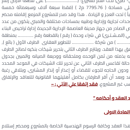
دارى- طبي) تحت اسم مشروع: (………………………) على قطعة الأرض رقم
……….. بمنطقة …………. بالعاصمة الإدارية الجديدة على مساحة ( 7795.76 م2 ) (فقط سبعة آلاف وسبعمائة خمسة
سنتيميتر المربع تقريباً ) تحت العجز و الزيادة . هذا وقد صدر للمشروع المزمع إقامته محضر
مبني يشتمل علي وحدات تجارية وإدارية وطبيه بمساحات مختلفة والمبني يتكون من عدد
 وفقاً للتراخيص الصادر من جهاز مدينة العاصمة الإدارية الجديدة إدارة تراخيص البناء
بة من الطرف الثاني (المـشـتـرى) في شراء وحدة ( رقم ) بالقطعة رقم ………….. بمنطقة
….. ) من شركة ………………. للتطوير العقارى الطرف الأول ( بائع ),
ق بهذا العقد، ويلتزم الطرف الثاني بتحرير شيكات بنكيه لصالح الطرف
 بذمته من ثمن الوحده وملحقاته ووديعة الصيانه والمبين بجدول
يع، وفي حالة تقاعس الطرف الثاني عن تحرير تلك الشيكات في الموعد المحدد
دون الحاجه للجوء للقضاء أو إعذار أو إنذار المشترى، وبتلاقي رغبة
لعقد وبعد أن أقر الطرفان بكامل أهليتهما القانونية للتعاقد والإتفاق
سب غير المشروع،
فقد إتفقا علي الآتي : –
 العقد و أحكامه “
المادة الاولى
 من هذا العقد وكافة الرسوم الهندسية الخاصة بالمشروع ومحضر إستلام