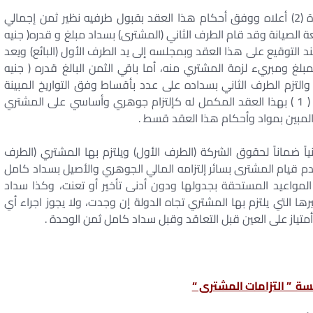
لقد تم هذا البيع على النحو المبين بالتمهيد والمادة (2) أعلاه ووفق أحكام هذا العقد بقبول طرفيه نظير ثمن إجمالي
 الصيانة وقد قام الطرف الثاني (المشترى) بسداد مبلغ و قدره( جنيه
د التوقيع على هذا العقد وبمجلسه إلى يد الطرف الأول (البائع) ويعد
لغ ومبريء لزمة المشتري منه، أما باقي الثمن البالغ قدره ( جنيه
لتزم الطرف الثاني بسداده على عدد بأقساط وفق التواريخ المبينة
بالملحق الخاص بجدول الأقساط المرفق بالملحق رقم ( 1 ) بهذا العقد المكمل له كإلتزام جوهري وأساسي على المشتري
 المبين بمواد وأحكام هذا العقد قسط .
ً ضماناً لحقوق الشركة (الطرف الأول) ويلتزم بها المشتري (الطرف
 قيام المشترى بسائر إلتزامه المالي الجوهري والأصيل بسداد كامل
واعيد المستحقة بجدولها ودون أدنى تأخير أو تعنت، وكذا سداد
 التي يلتزم بها المشتري تجاه الدولة إن وجدت، ولا يجوز اجراء أي
متياز على العين قبل التعاقد وقبل سداد كامل ثمن الوحدة .
سة ” التزامات المشترى “