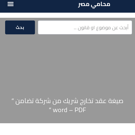
محامي مصر
الخدمات القا
المكتبة القا
بحث
صيغة عقد تخارج شريك من شركة تضامن ”
word – PDF “