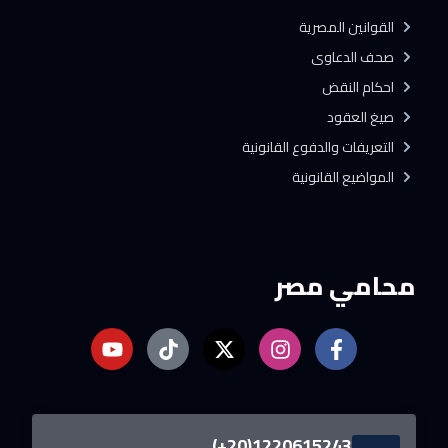
القوانين المصرية
صحف الدعاوى
احكام النقض
صيغ العقود
التعريفات والدفوع القانونية
المواضيع القانونية
محامي مصر
1220615243(20+)