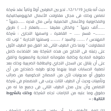
حيث أنه بتاريخ 12/1/19.. تحرر بين الطرفين أولاً وثانياً عقد شركة
تضامن وذلك فى مجال مقاولات الأعمال الكهروميكانيكية
والالكترونية والأعمال التكميلية برأس مال قدره ……..جنيهاً ”
……..ألف جنيهاً ” والكائن مقرها ………بالعقار (….. ) طريق
………..– قسم …… – القاهرة ، واسمها التجارى : شركة
المهندس / ……… والسيد / ……….. وسمتها التجارية ” توب تك
للمقاولات ” ولما كان الطرف الثانى قد اتفق مع الطرف الأول
على رغبته فى التخارج من هذه الشركة بعد اقتضاءه كامل
حقوقه المادية وكافة مقوماته المادية والمعنوية واتفق
على أن يتنازل عن السجل التجاري والبطاقة الضريبية وذلك بعد
تصفية الحسابات فيما بينهما وخلو طرفه كمتخارج من أى
حقوق أو مديونيات لأى من المصالح الحكومية من ضرائب
وتأمينات وحيث أن الطرف الثالث يرغب فى الانضمام فى شركة
التضامن وأن يحل محل الطرف الثانى فى جميع ما له من
حقوق وما عليه من التزامات تجاه الشركة
وذلك بالشروط
التالية : –
(1) اتفق الأطراف على أن يكون الاسم التجارى للشركة :