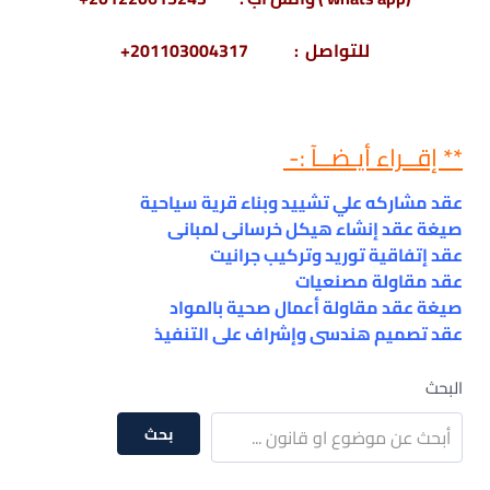
للتواصل : 201103004317+
** إقــراء أيـضــآ :-
عقد مشاركه علي تشييد وبناء قرية سياحية
صيغة عقد إنشاء هيكل خرسانى لمبانى
عقد إتفاقية توريد وتركيب جرانيت
عقد مقاولة مصنعيات
صيغة عقد مقاولة أعمال صحية بالمواد
عقد تصميم هندسى وإشراف على التنفيذ
البحث
بحث