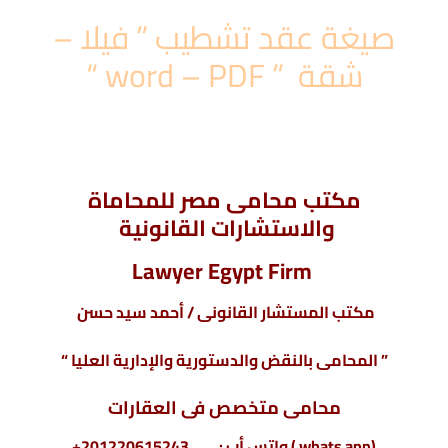
صيغة عقد تشطيب ” فيلا –
شقة ” word – PDF “
صيغة عقد تشطيب فيلا- شقة, صيغة عقد تشطيب فيلا- شقة, صيغة عقد تشطيب فيلا- شقة,
صيغة عقد تشطيب فيلا- شقة, صيغة عقد تشطيب فيلا- شقة,صيغة عقد تشطيب فيلا- شقة,
مكتب محامى مصر للمحاماة
والاستشارات القانونية
Lawyer Egypt Firm
مكتب المستشار القانونى / أحمد سيد حسن
” المحامى بالنقض والدستورية والإدارية العليا “
محامى متخصص فى العقارات
(whats app ) واتس أب : 201220615243+