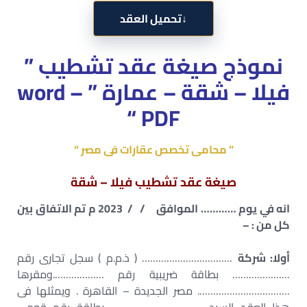
↓
تحميل العقد
نموذج صيغة عقد تشطيب ”
فيلا – شقة – عمارة ” word –
PDF “
” محامى تخصص عقارات فى مصر “
صيغة عقد تشطيب فيلا – شقة
انه في يوم ………… الموافق / / 2023 م تم الاتفاق بين
كل من : –
أولا: شركة
…………………………… ( ذ.م.م ) سجل تجارى رقم
………………… بطاقة ضريبية رقم ……………….ومقرها
……………………………. مصر الجديدة – القاهرة . ويمثلها فى