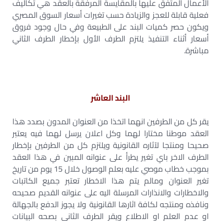
الأعمال المتفق عليها بالمقايسة المرفقة بالعقد هي تكاليف
فعلية قابلة للعجز والزيادة حسب تغيرات أسعار السوق المصري
ويكون حصر كميات البند على الطبيعة وفي حال وجود فروق
أسعار أثناء التنفيذ يلتزم الطرف الأول بإخطار الطرف الثاني
مباشرة.
البند العاشر
يقر كل من الطرفين انهما اتخذا من العنوان المدون بصدد هذا
العقد موطنا مختارا لهما وكل اعلان يرسل لهما فيه يعتبر
صحيحا ومنتجا لآثاره القانونية ويلتزم كل من الطرفين بإخطار
الطرف الاخر باي تغير يطرأ على عنوانه المبين في هذا العقد
بموجب خطاب موصي عليه بعلم الوصول خلال 15 يوم من تاريخ
تغير العنوان ومالم يتم هذا الاخطار تعتبر جميع الكاتبات
والاخطارات والانذارات المرسلة اليه على عنوانه القديم صحيحه
ونافذه ومنتجه لكافة اثارها القانونية ولا يجوز الدفع بالجهالة
او عدم العلم او الاطلاع ويقر الطرف الثاني بصحه البيانات