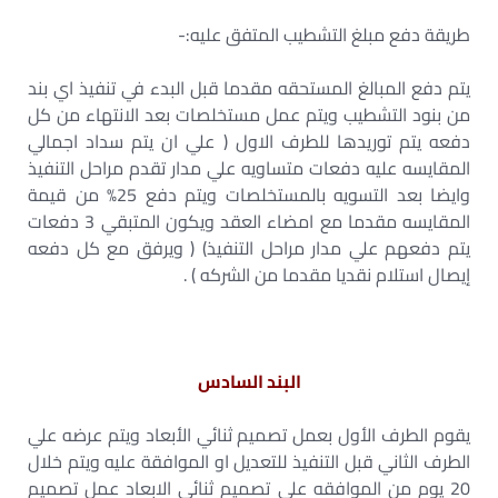
طريقة دفع مبلغ التشطيب المتفق عليه:-
يتم دفع المبالغ المستحقه مقدما قبل البدء في تنفيذ اي بند
من بنود التشطيب ويتم عمل مستخلصات بعد الانتهاء من كل
دفعه يتم توريدها للطرف الاول ( علي ان يتم سداد اجمالي
المقايسه عليه دفعات متساويه علي مدار تقدم مراحل التنفيذ
وايضا بعد التسويه بالمستخلصات ويتم دفع 25% من قيمة
المقايسه مقدما مع امضاء العقد ويكون المتبقي 3 دفعات
يتم دفعهم علي مدار مراحل التنفيذ) ( ويرفق مع كل دفعه
إيصال استلام نقديا مقدما من الشركه ) .
البند السادس
يقوم الطرف الأول بعمل تصميم ثنائي الأبعاد ويتم عرضه علي
الطرف الثاني قبل التنفيذ للتعديل او الموافقة عليه ويتم خلال
20 يوم من الموافقه على تصميم ثنائي الابعاد عمل تصميم