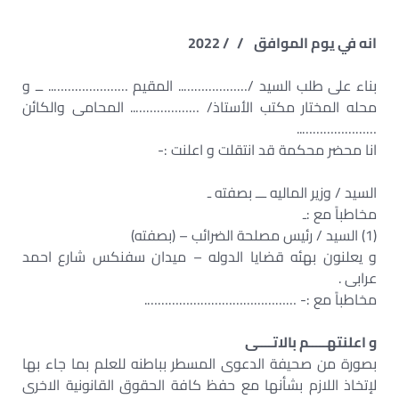
انه في يوم الموافق / / 2022
بناء على طلب السيد /……………….. المقيم ………………….. ــ و
محله المختار مكتب الأستاذ/ ……………….. المحامى والكائن
…………………..
انا محضر محكمة قد انتقلت و اعلنت :-
السيد / وزير الماليه ـــ بصفته ـ
مخاطباً مع :ـ
(1) السيد / رئيس مصلحة الضرائب – (بصفته)
و يعلنون بهئه قضايا الدوله – ميدان سفنكس شارع احمد
عرابى .
مخاطباً مع :- …………………………………….
و اعلنتهـــــم بالاتــــى
بصورة من صحيفة الدعوى المسطر بباطنه للعلم بما جاء بها
لإتخاذ اللازم بشأنها مع حفظ كافة الحقوق القانونية الاخرى