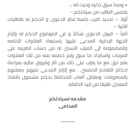
• ومما سبق ذكره وحيث انه :ـ
يلتمس الطالب من سيادتكم :-
أولاً :- تحديد اقرب جلسة لنظر الدعوى و الحكم له بالطلبات
الآتية :-
ثانياً :- قبول الدعوى شكلاً و في الموضوع الحكم له بإلزام
الجهة الإدارية المدعى عليها باستبعاد العلاوات الخاصه
والمضمومه الى المرتب الاساى له من حساب الضريبه على
المرتبات واسترداد ما سبق وتم خصمه منه من تلك العلاوات
بغير حق مع ما يترتب على ذلك من اثار وفروق ماليه بمراعاة
احكام التقادم الخمسى . مع إلزام المدعى عليهم بصفتهم
بالمصروفات ومقابل أتعاب المحاماة بحكم مشمول بالنفاذ
المعجل طليقا من قيد الكفاله.
مقدمه لسيادتكم
المحامى
………..