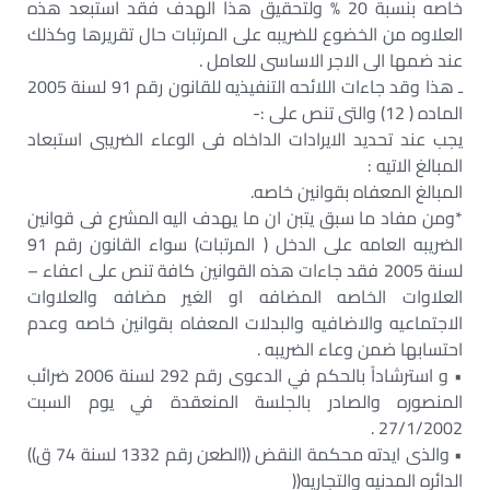
خاصه بنسبة 20 % ولتحقيق هذا الهدف فقد استبعد هذه
العلاوه من الخضوع للضريبه على المرتبات حال تقريرها وكذلك
عند ضمها الى الاجر الاساسى للعامل .
ـ هذا وقد جاءات اللائحه التنفيذيه للقانون رقم 91 لسنة 2005
الماده ( 12) والتى تنص على :-
يجب عند تحديد الايرادات الداخاه فى الوعاء الضريبى استبعاد
المبالغ الاتيه :
المبالغ المعفاه بقوانين خاصه.
*ومن مفاد ما سبق يتبن ان ما يهدف اليه المشرع فى قوانين
الضريبه العامه على الدخل ( المرتبات) سواء القانون رقم 91
لسنة 2005 فقد جاءات هذه القوانين كافة تنص على اعفاء –
العلاوات الخاصه المضافه او الغير مضافه والعلاوات
الاجتماعيه والاضافيه والبدلات المعفاه بقوانين خاصه وعدم
احتسابها ضمن وعاء الضريبه .
• و استرشاداً بالحكم في الدعوى رقم 292 لسنة 2006 ضرائب
المنصوره والصادر بالجلسة المنعقدة في يوم السبت
27/1/2002 .
• والذى ايدته محكمة النقض ((الطعن رقم 1332 لسنة 74 ق))
الدائره المدنيه والتجاريه((