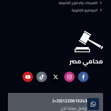
التعريفات والدفوع القانونية
المواضيع القانونية
محامي مصر
1220615243(20+)
تواصل معانا الان