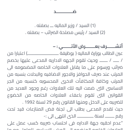
ضــــــــــــــد
(1) السيد / وزير الماليه ـــ بصفته .
(2) السيد / رئيس مصلحة الضرائب – بصفته .
أتشـــــــرف بعــــــــرض الأتـــــــي : –
عين الطالب بوزارة الماليه ( بوظيفة ـــــــــــــــــــــــــــ) اعتبارا من
/ ـــــ / ـــــــ وحيث تقوم الجهه الاداريه المدعى عليها بخصم
ضرائب ورسوم على ما يقابل العلاوات الخاصه المضمومه الى
المرتب عند صرف الحوافز والاجور الاضافيه والبدلات بنسبه من
المرتب وكافة المكافأت الاخرى المحسوبه كنسبه من الجر
الاساسى التى ضمت اليه تلك العلاوات رغم وجود العديد من
القوانين التى تقوم باعفاء العلاوات الخاصه من الخضوع
للضريبه على الدخل ومنها القانون رقم 29 لسنة 1992 .
حيث تقدم المدعى بطلب الى لجنة فض المنازعات قيد تحت
رقم ــــــــ لسنة ــــــــــــــ الذى انتهى الى :-
“عدم احقيه جهة الاداره فى احتساب ضريبه كسب عمل على
العلاوات الخاصه المنضمه الى المرتب الاساسى للعامل مع ما