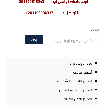
(whats app ) واتس أب : 201220615243+
للتواصل : 201103004317+
البحث
بحث
Uncategorized
أسئلة شائعة
احكام الاحوال الشخصية
احكام محكمة النقض
احكام نقض ايجارات