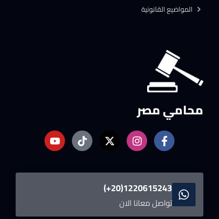
المواضيع القانونية
محامي مصر
1220615243(20+)
تواصل معانا الان