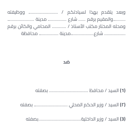
وبعد يتقدم بهذا لسيادتكم / ……………………. ووظيفته
………..والمقيم برقم …… شارع ……………. مدينة …………………..
ومحله المختار مكتب الأستاذ / ………… المحامي والكائن برقم
……………… شارع………………..مدينة …………….. محافظة
ضد
(1)
السيد / محافظ …………………………… بصفته
(۲)
السيد / وزير الحكم المحلي ……………………….. بصفته
(3)
السيد / وزير الداخلية………………………………بصفته