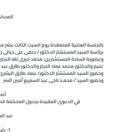
المحكم
بالجلسة العلنية المنعقدة يوم السبت الثالث عشر من أكتوبر سنة 2018م، الموافق الراب
برئاسة السيد المستشار الدكتور / حنفى على جبالى 
وعضوية السادة المستشارين: محمد خيرى طه النجا
غنيم والدكتور محمد عماد النجار والدكتور طارق عبد
وحضور السيد المستشار الدكتور/ عماد طارق البشر
وحضور السيد / محمـد ناجى عبد السميع أمين السر
أصد
في الدعوى المقيدة بجدول المحكمة الدستورية العليا برقم 102
عبد الع
1- رئيس مجلس الــوزراء