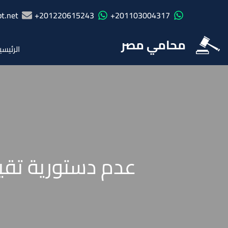
t.net
201220615243+
201103004317+
محامي مصر
الرئيسي
عدم دستورية تقيي