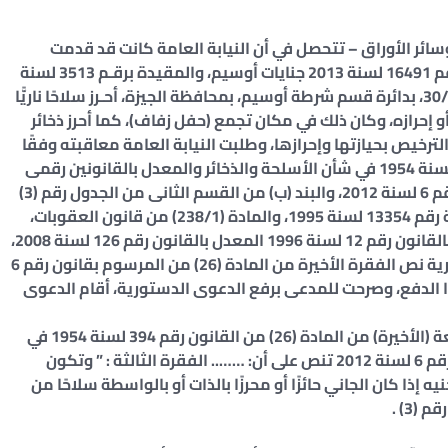
ائر الأوراق – تتحصل في أن النيابة العامة كانت قد قدمت
المدعى وآخر طفلاً، للمحاكمة الجنائية في القضية رقم 16491 لسنة 2013 جنايات أوسيم، والمقيدة برقـم 3513 لسنة
2013 كلى شمال الجيزة، بوصـف أنه في يـوم 30/9/2013، بدائرة قسم شرطة أوسيم، بمحافظة الجيزة، أحـرز سلاحًا ناريًّا
أو إحرازه، وكان ذلك في مكان تجمع (حفل زفاف)، كما أحرز ذخائر
ترخيص بحيازتها وإحرازها، وطلبت النيابة العامة معاقبته وفقًا
للمواد (1/2) و(6) و(26/3، 4، 6) من القانون رقم 394 لسنة 1954 في شأن الأسلحة والذخائر والمعدل بالقانونين رقمى
26 لسنة 1978 و165 لسنة 1981 والمرسوم بقانون رقم 6 لسنة 2012، والبند (ب) من القسم الثانى من الجدول رقم (3)
الملحق بالقانون الأول والمستبدل بقرار وزير الداخلية رقم 13354 لسنة 1995، والمادة (238/1) من قانون العقوبات،
والمادتين (95، 111/1، 2، 3) من قانون الطفل الصادر بالقانون رقم 12 لسنة 1996 المعدل بالقانون رقم 126 لسنة 2008،
وأثناء نظر الدعوى الجنائية دفع المدعى بعدم دستورية نص الفقرة الأخيرة من المادة (26) من المرسوم بقانون رقم 6
دية هذا الدفع، وصرحت للمدعى برفع الدعوى الدستورية، أقام الدعوى
وحيث إن الفقرات الثالثة والرابعة والسادسة والسابعة (الأخيرة) من المادة (26) من القانون رقم 394 لسنة 1954 في
شأن الأسلحة والذخائر المستبدلة بالمرسوم بقانون رقم 6 لسنة 2012 تنص على أن: …….. الفقرة الثالثة : ” وتكون
إذا كان الجاني حائزًا أو محرزًا بالذات أو بالواسطة سلاحًا من
3) .