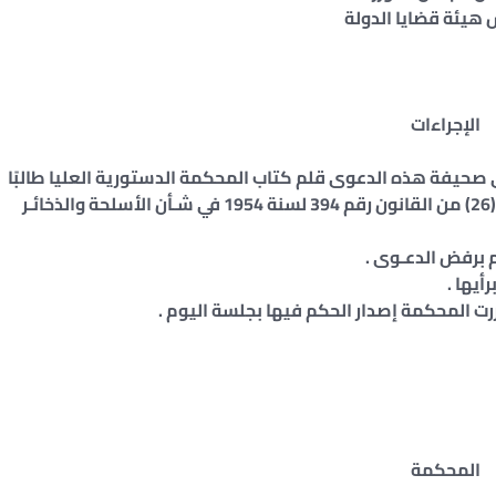
الإجراءات
من يونيه سنة 2014، أودع المدعى صحيفة هذه الدعوى قلم كتاب المحكمة الدستورية العليا طالبًا
الحكم بعدم دستورية نص الفقرة الأخيرة من المادة (26) من القانون رقم 394 لسنة 1954 في شـأن الأسلحة والذخائـر
 برفض الدعـوى .
أيها .
رت المحكمة إصدار الحكم فيها بجلسة اليوم .
المحكمة