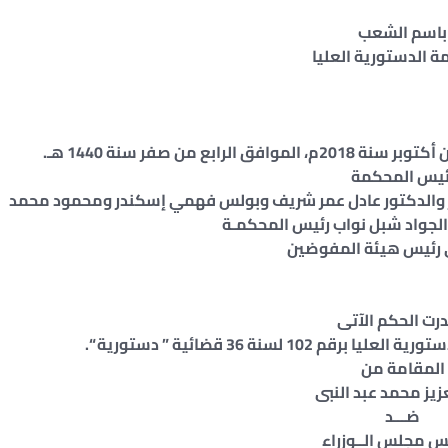
باسم الشعب
ة الدستورية العليا
ع من صفر سنة 1440 هـ.
رئيس المحكمة
ر والدكتور عادل عمر شريف وبولس فهمي إسكندر ومحمود محمد
 الجواد شبل نواب رئيس المحكمـة
ى رئيس هيئة المفوضين
رت الحكم الآتى
 لسنة 36 قضائية ” دستورية “.
المقامة من
زيز محمد عبد النبى
ضـــد