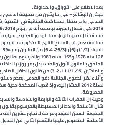
بعد الاطلاع على الأوراق، والمداولة .
حيث إن الوقائع – على ما يتبين من صحيفة الدعوى وس
مششخنًا (بندقية آلية)، مما لا يجوز الترخيص بحيازته 
مما تستعمل في السلاح الناري المذكور مما لا يجوز ال
لسنة 2012 المشار إليه، وإذ قدرت المحكمة ج
المعروضة.
العقوبة السجن المؤبد وغرامة لا تجاوز عشرين ألف جنيه 
الأسلحة المنصوص عليها بالقسم الثاني من الجدول رقم (