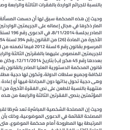
بالنسبة للجرائم الواردة بالفقرات الثالثة والرابعة 
المار ذكرها في مجال إعماله على الجريمتين الواردتين
للجريمتين المنصوص عليهما بالفقرتين الثالثة والراب
للكافة وجميع سلطات الدولة، وتكون لها حجية مطلقة 
وهى حجية تحول بذاتها دون المجادلة فيها أو إعادة 
المؤثمتين بنصى الفقرتين الثالثة والرابعة من هذه 
وحيث إن المصلحة الشخصية المباشرة تعد شرطًا لقبول
المصلحة القائمة في الدعوى الموضوعية، وذلك بأن ي
المرتبطة بها المطروحة أمام محكمة الموضوع، متى 