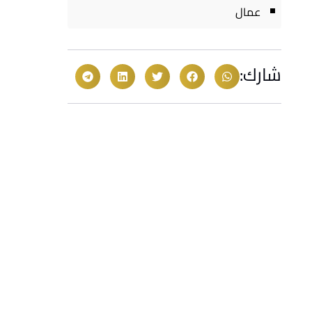
عمال
شارك: