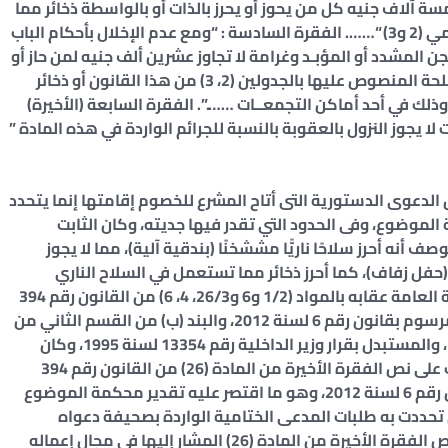
مسة آلاف جنيه كل من يحوز أو يحرز بالذات أو بالواسطة ذخائر مما
تستعمل في الأسلحة المنصوص عليها بالجدولين رقمي (2 و3) “……. الفقرة السادسة : “ومع عدم الإخلال بأحكام الباب
ن المشدد أو المؤبـد وغرامة لا تجاوز عشرين ألف جنيه لمن حاز أو
أحـرز بالذات أو بالواسطة بغير ترخيص سلاحًـا من الأسلحة المنصوص عليها بالجدولين (2، 3) من هذا القانون أو ذخائر
لك في أحد أماكن التجمعــات …….”. الفقرة السابعة (الأخيرة)
 (17) من قانون العقوبات لا يجوز النزول بالعقوبة بالنسبة للجرائم الواردة في هذه المادة ”
لدعوى الدستورية التى أتاح المشرع للخصوم إقامتها إنما يتحدد
الموضوع، وفى الحدود التي تقدر فيها جديته، وكان الثابت
 أنه أحرز سلاحًا ناريًّا مششخنًا (بندقية آلية)، مما لا يجوز
(حفل زفاف)، كما أحرز ذخائر مما تستعمل في السلاح الناري
المذكور، مما لا يجوز حيازتها أو إحرازها، وطلبت النيابة العامة عقابه بالمواد (1/2 و6 و26/3، 4، 6) من القانون رقم 394
لسنة 1954 في شأن الأسلحة والذخائر المستبدلة بالمرسوم بقانون رقم 6 لسنة 2012، والبند (ب) من القسم الثاني من
الجدول رقم (3) الملحق بالقانون رقم 394 لسنة 1954، والمستبدل بقرار وزير الداخلية رقم 13354 لسنة 1995، وكان
الدفع بعدم الدستورية المبدى من المدعى قد انصب على نص الفقرة الأخيرة من المادة (26) من القانون رقم 394
لسنة 1954 المشار إليه المستبدلة بالمرسـوم بقانون رقم 6 لسنة 2012، وهو ما اقتصر عليه تقدير محكمة الموضوع
 تحددت به طلبات المدعى الختامية الواردة بصحيفة دعواه
المعروضة، ومن ثم فإن نطاق هذه الدعوى يتحدد بنص الفقرة الأخيرة من المادة (26) المشار إليها في مجال إعماله