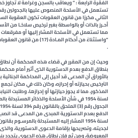
الفقرة الرابعة : ” ويعاقب بالسجن وغرامة لا تجاوز خ
الثاني مكررًا من قانون العقوبات تكون العقوبة السج
مما تستعمل في الأسلحة المشار إليها أو مفرقعات وذ
“واستثناءً من أحكام المـادة
.
وحيث إن من المقرر في قضاء هذه المحكمة أن نطاق ا
بنطاق الدفع بعدم الدستورية الذى أثير أمام محكمة 
بالأوراق أن المدعى قد أحيل إلى المحاكمة الجنائية بوصف
الترخيص بحيازته أو إحرازه، وكان ذلك في مكان تجمع 
لجديته، وتصريحها بإقامة الدعوى الدستورية، والذى