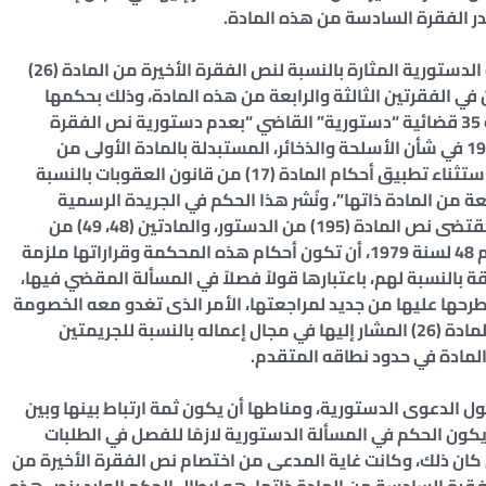
وصدر الفقرة السادسة من هذه المادة.
وحيث إن هذه المحكمة سبق لها أن حسمت المسألة الدستورية المثارة بالنسبة لنص الفقرة الأخيرة من المادة (26)
 في الفقرتين الثالثة والرابعة من هذه المادة، وذلك بحكمها
الصادر بجلسة 8/11/2014، في الدعوى رقم 196 لسنة 35 قضائية “دستورية” القاضي “بعدم دستورية نص الفقرة
الأخيرة من المادة (26) من القانون رقم 394 لسنة 1954 في شأن الأسلحة والذخائر، المستبدلة بالمادة الأولى من
المرسوم بقانون رقم 6 لسنة 2012 فيما تضمنه من استثناء تطبيق أحكام المادة (17) من قانون العقوبات بالنسبة
عة من المادة ذاتها”، ونُشر هذا الحكم في الجريدة الرسمية
بعددها رقم 45 مكرر (ب) بتاريخ 12/11/2014، وكان مقتضى نص المادة (195) من الدستور، والمادتين (48، 49) من
قانون المحكمة الدستورية العليا الصادر بالقانون رقم 48 لسنة 1979، أن تكون أحكام هذه المحكمة وقراراتها ملزمة
بالنسبة لهم، باعتبارها قولاً فصلاً في المسألة المقضي فيها،
طرحها عليها من جديد لمراجعتها، الأمر الذى تغدو معه الخصومة
منتهية بالنسبة للطعن على نص الفقرة الأخيرة من المادة (26) المشار إليها في مجال إعماله بالنسبة للجريمتين
المادة في حدود نطاقه المتقدم.
 الدعوى الدستورية، ومناطها أن يكون ثمة ارتباط بينها وبين
كون الحكم في المسألة الدستورية لازمًا للفصل في الطلبات
كان ذلك، وكانت غاية المدعى من اختصام نص الفقرة الأخيرة من