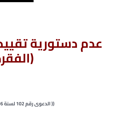
عدم دستورية تقييد 
(الفقر
(( الدعوى رقم 102 لسنة 36 ق ” دستورية ” جلسة 13 / 10 / 2018 ))