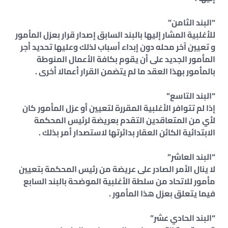
“البند الثامن”
للأغلبية المشار إليها بالبند السابق إصدار قرار بعزل المأمور
و تعيين آخر محله دون إبداء أسباب لذلك وعليها تحديد أجر
المأمور الجديد على أن يقوم بكافة الأعمال المنوطة
بالمأمور بهذا العقد ما لم يتضمن القرار أعمالا أخرى .
“البند التاسع”
إذا لم تتوافر الأغلبية المقررة لتعيين أو عزل المأمور كان
لأي من المتعاقدين التقدم بعريضة لرئيس المحكمة
الابتدائية الكائن العقار بدائرتها لاستصدار أمر بذلك .
“البند العاشر”
لا ينال الأمر الصادر على عريضة من رئيس المحكمة بتعيين
مأمور للاتحاد من سلطة الأغلبية الموضحة بالبند السابع
فيما يتعلق بعزل هذا المأمور .
“البند الحادي عشر”