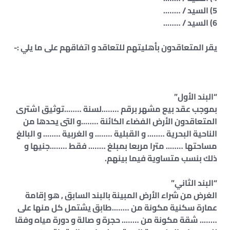
5) السيد / ……..
6) السيد / ……..
يقر المتعاقدون بأهليتهم للتعاقد و اتفاقهم على ما يلي :-
“البند الأول”
بموجب عقد بيع مشهر برقم ……..لسنة ……..توثيق اشترى
المتعاقدون الأرض الفضاء الكائنة ……..و التى يحدها من
الناحية البحرية …….. و القبلية …….. و الغربية …….. و البالغ
مساحتها …….. مترا مربعا بمبلغ …….. فقط ……..جنيها و
ذلك بنسب متساوية فيما بينهم.
“البند الثاني”
الغرض من شراء الأرض المبينة بالبند السابق , هو إقامة
عمارة سكنية مكونة من ……..طابق يشتمل كل منها على
…….. شقة مكونة من …….. حجرة و صالة و دورة مياه وفقا