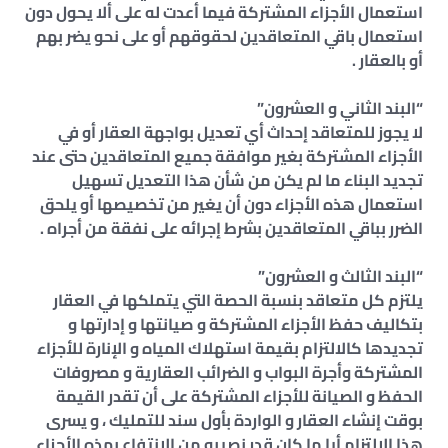
استعمال الأجزاء المشتركة فيما أعدت له على ألا يحول دون
استعمال باقي المتعاقدين لحقوقهم أو على نحو يضر بهم
أو بالعقار .
“البند الثاني و العشرون”
لا يجوز للمتعاقد إحداث أي تعديل بواجهة العقار أو في
الأجزاء المشتركة بغير موافقة جميع المتعاقدين حتى عند
تجديد البناء ما لم يكن من شأن هذا التعديل تسهيل
استعمال هذه الأجزاء دون أن يغير من تخصيصها أو يلحق
الضرر بباقي المتعاقدين بشرط إجرائه على نفقة من أجراه .
“البند الثالث و العشرون”
يلتزم كل متعاقد بنسبة الحصة التي يتملكها في العقار
بتكاليف حفظ الأجزاء المشتركة و صيانتها و إدارتها و
تجديدها كالالتزام بقيمة استهلاك المياه و الإنارة للأجزاء
المشتركة وأجرة البواب و الضرائب العقارية و مصروفات
الحفظ و الصيانة للأجزاء المشتركة على أن تقدر القيمة
بوقت إنشاء العقار و الواردة بأول سند للتمليك ، و يسرى
هذا الالتزام أيا ما كان قدر نصيبه من الانتفاع بهذه الأجزاء