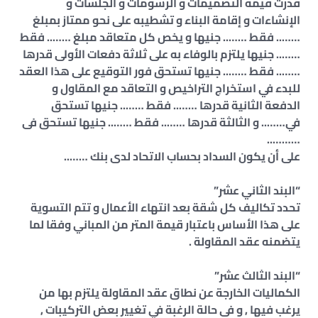
قدرت قيمة التصميمات و الرسومات و الجلسات و
الإنشاءات و إقامة البناء و تشطيبه على نحو ممتاز بمبلغ
…….. فقط …….. جنيها و يخص كل متعاقد مبلغ …….. فقط
…….. جنيها يلتزم بالوفاء به على ثلاثة دفعات الأولى قدرها
…….. فقط …….. جنيها تستحق فور التوقيع على هذا العقد
للبدء في استخراج التراخيص و التعاقد مع المقاول و
الدفعة الثانية قدرها …….. فقط …….. جنيها تستحق
في…….. و الثالثة قدرها …….. فقط …….. جنيها تستحق فى
………..
على أن يكون السداد بحساب الاتحاد لدى بنك ……..
“البند الثاني عشر”
تحدد تكاليف كل شقة بعد انتهاء الأعمال و تتم التسوية
على هذا الأساس باعتبار قيمة المتر من المباني وفقا لما
يتضمنه عقد المقاولة .
“البند الثالث عشر”
الكماليات الخارجة عن نطاق عقد المقاولة يلتزم بها من
يرغب فيها , و فى حالة الرغبة في تغيير بعض التركيبات ,