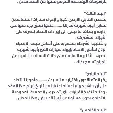
للرسومات الهندسية الموقع عليها من المتعاقدين .
“البند الثالث”
يخصص الطابق الارضى كجراح لإيواء سيارات المتعاقدين
مقابل أجرة شهرية قدرها ……..جنيها ينفق جزء منها على
إدارته و يضاف ما تبقى الى إيرادات الاتحاد للصرف على
الأجزاء المشتركة .
و لأغلبية الشركاء محسوبة على أساس قيمة الانصباء
الإذن لمأمور الاتحاد بإيواء سيارات الغير بأجرة شهرية
تقدرها الأغلبية السابقة متى كانت المساحة الباقية من
الجراج تسمح بذلك .
“البند الرابع”
يقر المتعاقدون باختيارهم السيد / …….. مأمورا للأتحاد
على أن يباشر مهام أعماله اعتبارا من تاريخ إبرام هذا العقد
، وعليه تنفيذ القرارات التى تصدر عن الجمعية العمومية
للاتحاد و يكون مسئولا عن أي تقصير في هذا المجال .
“البند الخامس”