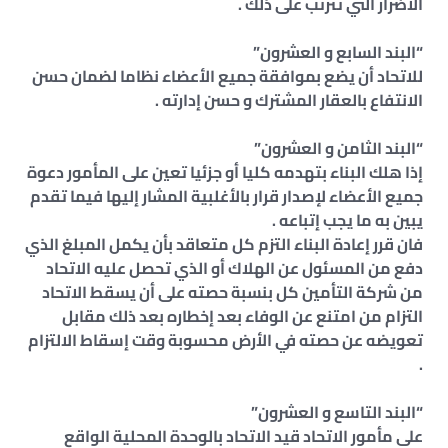
الأضرار التي تترتب على ذلك .
“البند السابع و العشرون”
للاتحاد أن يضع بموافقة جميع الأعضاء نظاما لضمان حسن
الانتفاع بالعقار المشترك و حسن إدارته .
“البند الثامن و العشرون”
إذا هلك البناء بتهدمه كليا أو جزئيا تعين على المأمور دعوة
جميع الأعضاء لإصدار قرار بالأغلبية المشار إليها فيما تقدم
يبين به ما يجب إتباعه .
فان قرر إعادة البناء التزم كل متعاقد بأن يكمل المبلغ الذي
دفع من المسئول عن الهلاك أو الذي تحصل عليه الاتحاد
من شركة التأمين كل بنسبة حصته على أن يسقط الاتحاد
التزام من امتنع عن الوفاء بعد إخطاره بعد ذلك مقابل
تعويضه عن حصته في الأرض محسوبة وقت إسقاط الالتزام
.
“البند التاسع و العشرون”
على مأمور الاتحاد قيد الاتحاد بالوحدة المحلية الواقع