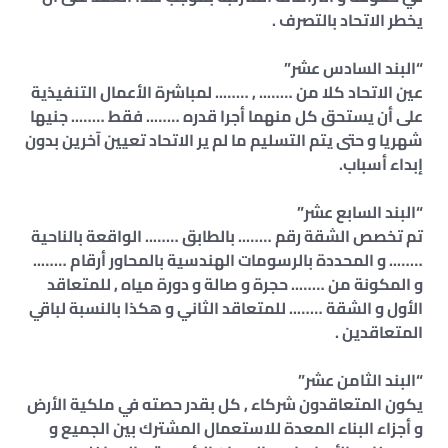
يخطر الاتحاد بالتصرف .
“البند السادس عشر”
عين الاتحاد كلا من …….. , …….. لمباشرة الأعمال التنفيذية
على أن يستحق كل منهما أجرا قدره …….. فقط …….. جنيها
شهريا و حتى يتم التسليم ما لم ير الاتحاد تعيين آخرين بدون
إبداء أسباب.
“البند السابع عشر”
تم تخصص الشقة رقم …….. بالطابق …….. الواقعة بالناحية
…….. و المحددة بالرسومات الهندسية بالمحاور أرقام ……..
و المكونة من …….. حجرة و صالة و دورة مياه , للمتعاقد
الأول و الشقة …….. للمتعاقد الثاني و هكذا بالنسبة لباقي
المتعاقدين .
“البند الثامن عشر”
يكون المتعاقدون شركاء , كل بقدر حصته في ملكية الأرض
و أجزاء البناء المعدة للاستعمال المشترك بين الجميع و