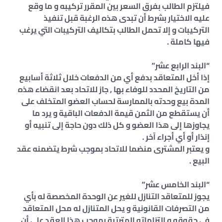
فيلتزم الطالب بفرق السعر بين المقرر تركيبه و ما وقع
عليه الاختيار بشرط أن تبدى هذه الرغبة قبل تنفيذ
التركيبات و إلا تحمل الطالب بتكاليف التركيبات التي يرغب
فيها كاملة .
“البند الرابع عشر”
إذا أخل المتعاقد بدفع أي من الدفعات خلال ثلاثة أسابيع
من التاريخ المحدد للوفاء بها , جاز للاتحاد بعد انقضاء هذه
المدة بيع وحدته بالممارسة لحساب العضو المتخلف على
أن يستقطع من الثمن قيمة الدفعات الباقية و يرد ما
يجاوزها إلى هذا العضو و كل ذلك دون حاجة إلى تنبيه أو
إنذار أو أي أجراء آخر .
و يعتبر المشترى منضما للاتحاد بموجب شرط يتضمنه عقد
البيع .
“البند الخامس عشر”
يجوز للمتعاقد التنازل للغير عن الوحدة المخصصة له بأي
من التصرفات القانونية و يحل المتنازل له محل المتعاقد
في حقوقه و التزاماته المترتبة بموجب هذا العقد على أن