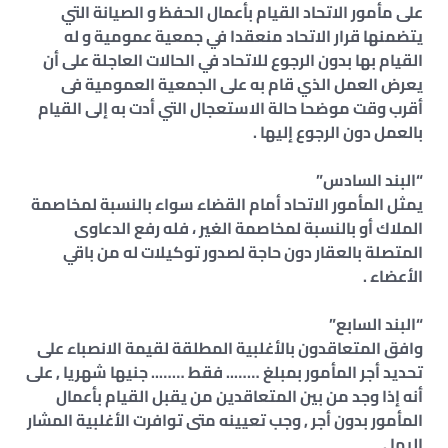
على مأمور الاتحاد القيام بأعمال الحفظ و الصيانة التي
يتضمنها قرار الاتحاد منعقدا في جمعية عمومية و له
القيام بها بدون الرجوع للاتحاد في الحالات العاجلة على أن
يعرض العمل الذي قام به على الجمعية العمومية فى
أقرب وقت موضحا حالة الاستعجال التي أدت به إلى القيام
بالعمل دون الرجوع إليها .
“البند السادس”
يمثل المأمور الاتحاد أمام القضاء سواء بالنسبة لمخاصمة
الملاك أو بالنسبة لمخاصمة الغير ، فله رفع الدعاوى
المتصلة بالعقار دون حاجة لصدور توكيلات له من باقي
الأعضاء .
“البند السابع”
وافق المتعاقدون بالأغلبية المطلقة لقيمة الانصباء على
تحديد أجر المأمور بمبلغ …….. فقط …….. جنيها شهريا , على
أنه إذا وجد من بين المتعاقدين من يقبل القيام بأعمال
المأمور بدون أجر , وجب تعيينه متى توافرت الأغلبية المشار
إليها .