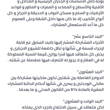
بوجه خاص الأساسات و الجدران الرئيسية و المداخل و
الأفنية والأسطح و المصاعد و الممرات و المناور و قواعد
الأرضيات و السلم و مسكن البواب و الحديقة و الجراج و كل
أنواع الأنابيب إلا ما كان منها داخل الشقة وعلى العموم
كل ما أعد للاستعمال المشترك .
“البند التاسع عشر”
الأجزاء المشتركة المشار إليها بالبند السابق غير قابلة
لإجراء قسمة في شأنها و تظل خاضعة للشيوع الاجبارى و
يخص كل متعاقد فيها قدرا يوازى قيمة النسبة المملوكة
له في العقار و لا يجوز له التصرف فيها منفصلة عن شقته .
“البند العشرون”
الحواجز الفاصلة بين شقتين تكون ملكيتها مشتركة بين
مالكي الوحدتين و يسرى في شأنها أحكام الحائط المشترك
المقررة بالمادة 814 من القانون المدني و ما بعدها .
“البند الواحد و العشرون”
لكل متعاقد في سبيل الانتفاع بالجزء الذي يملكه