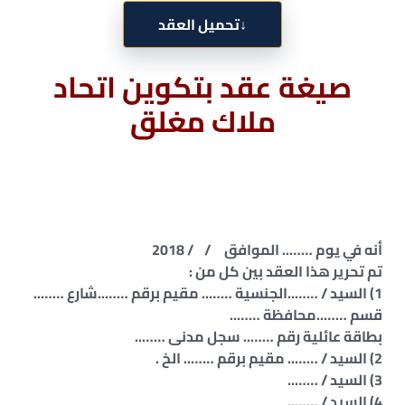
↓
تحميل العقد
صيغة عقد بتكوين اتحاد
ملاك مغلق
أنه في يوم …….. الموافق / / 2018
تم تحرير هذا العقد بين كل من :
1) السيد / ……..الجنسية …….. مقيم برقم ……..شارع ……..
قسم ……..محافظة ……..
بطاقة عائلية رقم …….. سجل مدنى ……..
2) السيد / …….. مقيم برقم …….. الخ .
3) السيد / ……..
4) السيد / ……..