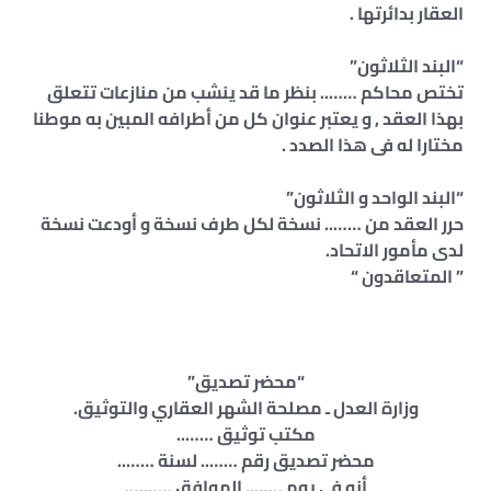
العقار بدائرتها .
“البند الثلاثون”
تختص محاكم …….. بنظر ما قد ينشب من منازعات تتعلق
بهذا العقد , و يعتبر عنوان كل من أطرافه المبين به موطنا
مختارا له فى هذا الصدد .
“البند الواحد و الثلاثون”
حرر العقد من …….. نسخة لكل طرف نسخة و أودعت نسخة
لدى مأمور الاتحاد.
” المتعاقدون “
“محضر تصديق”
وزارة العدل ـ مصلحة الشهر العقاري والتوثيق.
مكتب توثيق ……..
محضر تصديق رقم …….. لسنة ……..
أنه فى يوم …….. الموافق ……….