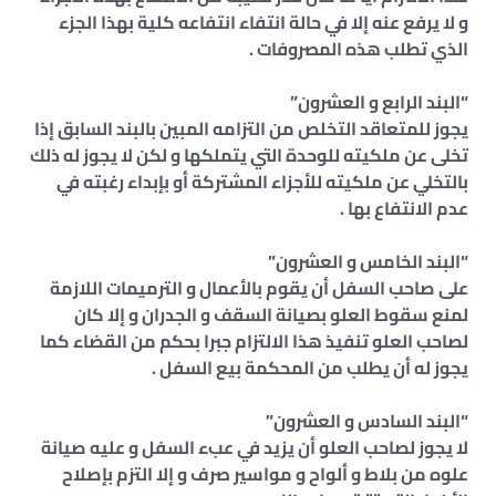
و لا يرفع عنه إلا في حالة انتفاء انتفاعه كلية بهذا الجزء
الذي تطلب هذه المصروفات .
“البند الرابع و العشرون”
يجوز للمتعاقد التخلص من التزامه المبين بالبند السابق إذا
تخلى عن ملكيته للوحدة التي يتملكها و لكن لا يجوز له ذلك
بالتخلي عن ملكيته للأجزاء المشتركة أو بإبداء رغبته في
عدم الانتفاع بها .
“البند الخامس و العشرون”
على صاحب السفل أن يقوم بالأعمال و الترميمات اللازمة
لمنع سقوط العلو بصيانة السقف و الجدران و إلا كان
لصاحب العلو تنفيذ هذا الالتزام جبرا بحكم من القضاء كما
يجوز له أن يطلب من المحكمة بيع السفل .
“البند السادس و العشرون”
لا يجوز لصاحب العلو أن يزيد في عبء السفل و عليه صيانة
علوه من بلاط و ألواح و مواسير صرف و إلا التزم بإصلاح