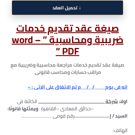
↓
تحميل العقد
صيغة عقد تقديم خدمات
ضريبية ومحاسبية ” word –
PDF “
صيغة عقد تقديم خدمات مراجعة محاسبية وضريبية مع
مراقب حسابات ومحاسب قانونى
انه فى يوم / / م تم الاتفاق على الاتى : –
اولا:
شركة
……………………………………………….
الكائنة فى
–حدائق المعادى –القاهرة
ويمثلها قانونًا:
السيد / إ………………………
رقم قومى …………………….
الهاتف: