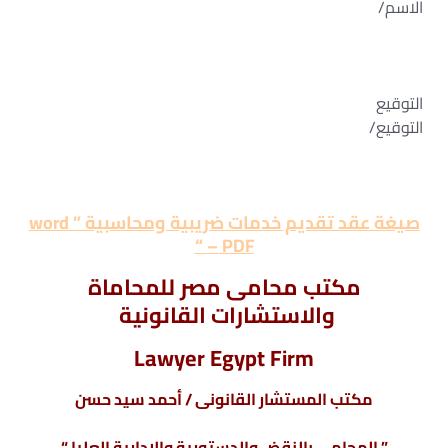
الاسم/
التوقيع
التوقيع/
صيغة عقد تقديم خدمات ضريبية ومحاسبية ” word
– PDF “
مكتب محامى مصر للمحاماة
والاستشارات القانونية
Lawyer Egypt Firm
مكتب المستشار القانونى / أحمد سيد حسن
” المحامى بالنقض والدستورية والإدارية العليا “