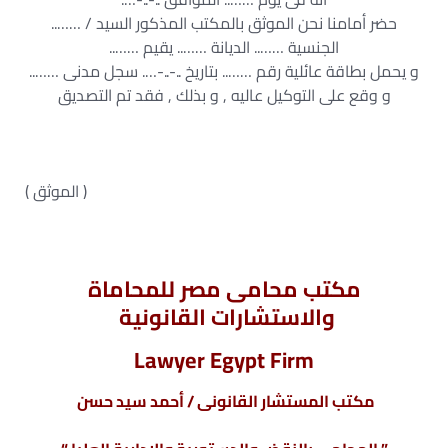
حضر أمامنا نحن الموثق بالمكتب المذكور السيد / ……..
الجنسية …….. الديانة …….. يقيم ……..
و يحمل بطاقة عائلية رقم …….. بتاريخ ..-..-…. سجل مدنى ……..
و وقع على التوكيل عاليه , و بذلك , فقد تم التصديق
( الموثق )
مكتب محامى مصر للمحاماة
والاستشارات القانونية
Lawyer Egypt Firm
مكتب المستشار القانونى / أحمد سيد حسن