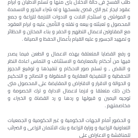
طلب الفسخ فى حالة الاخلال بأى منها و تسلم الاطيان و ابرام
عقود ايجار غير التى قضى بفسخها و له شراء البذور و الاسمدة
و المواشى و استئجار الالات و الادوات اللازمة للزراعة و جمع
المحصول و تعبئته و بيعه و نقله و التأمين عليه و ابرام العقود
مع المقاولين لاعمال التطهير و الحفر و بناء المخازن و الحظائر
و تمهيد الجسور و عليه القيام بأعمال الحفظ و الصيانة .
و رفع القضايا المتعلقة بهذه الاعمال و الطعن فيما يصدر
فيها من أحكام بالمعارضة و الاستئناف و التماس اعادة النظر
و النقض , و تسلم صور الاحكام و تنفيذها و توقيع الحجوز
التحفظية و التنفيذية العقارية و المنقولة و التصالح و التحكيم
و الحوالة و الاقرار و الاقتراض و المقايضة على المحصول متى
كان ذلك متعلقا و لازما لاعمال الادارة و ترك الخصومة و
توجيه اليمين و قبولها و ردها و رد القضاة و الخبراء و
مخاصمتهم .
و الحضور أمام الجهات الحكومية و غير الحكومية و الجمعيات
التعاونية الزراعية و وزارة الزراعة و بنك الائتمان الزراعى و الضرائب
للمناقشة و الاعتراض على