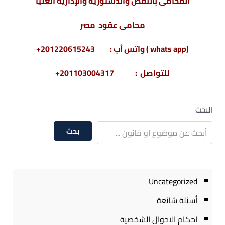
” المحامى بالنقض والدستورية والإدارية العليا “
محامى عقود مصر
(whats app ) واتس أب : 201220615243+
للتواصل : 201103004317+
البحث
بحث
Uncategorized
أسئلة شائعة
احكام الاحوال الشخصية