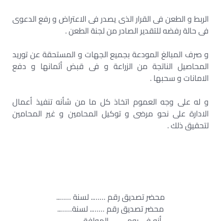
الربط و الطعن فى القرار الذى يصدر فى الاعتراض و رفع الدعوى
فى حالة رفضه للتقدير الصادر من لجنة الطعن .
و صرف المبالغ المودعة بجميع الجهات و المستحقة عن توريد
المحاصيل الناتجة من الزراعة و فى قبض أثمانها و دفع
الامانات و سحبها .
و له على وجه العموم اتخاذ كل ما من شأنه تنفيذ أعمال
الادارة على نحو مرضى و توكيل المحامين و غير المحامين
لتحقيق ذلك .
محضر تصديق رقم …….. لسنة ……..
محضر تصديق رقم …….. لسنة……..
أنه فى يوم …….. الموافق ..-..-….