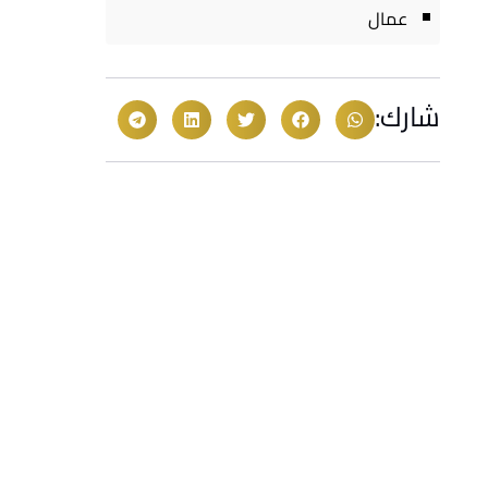
عمال
شارك: