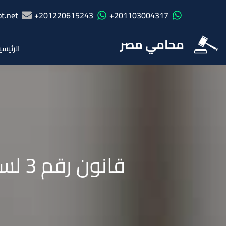
t.net
201220615243+
201103004317+
محامي مصر
الرئيسي
قانون رقم 3 لسنة 2018 بشأن إنشاء وكالة الفضاء المصرية