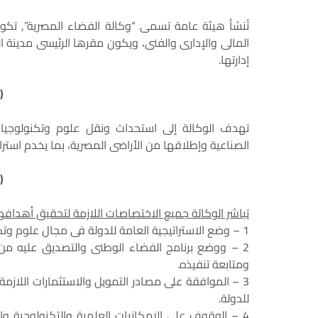
تُنشأ هيئة عامة تسمى “وكالة الفضاء المصرية”, تكون 
المالى والإدارى والفنى، ويكون مقرها الرئيسى مدينة 
إدارتها.
(
تهدف الوكالة إلى استحداث ونقل علوم وتكنولوجيا ال
الصناعية وإطلاقها من الأراضى المصرية، بما يخدم استرا
(
تباشر الوكالة جميع الاختصاصات اللازمة لتحقيق أهدافها
1 – وضع الاستراتيجية العامة للدولة فى مجال علوم وتكنولوجيا الفضاء وامتلاك هذه التكنولوجيا.
2 – ووضع برنامج الفضاء الوطنى والتصديق عليه من 
ومتابعة تنفيذه.
3 – الموافقة على مصادر التمويل والاستثمارات اللازمة 
للدولة.
4 – الوقوف على الإمكانيات العلمية والتكنولوجية وا