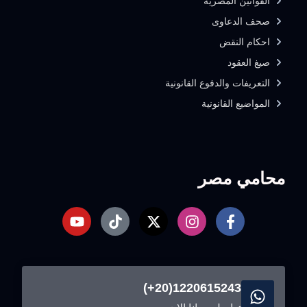
القوانين المصرية
صحف الدعاوى
احكام النقض
صيغ العقود
التعريفات والدفوع القانونية
المواضيع القانونية
محامي مصر
1220615243(20+)