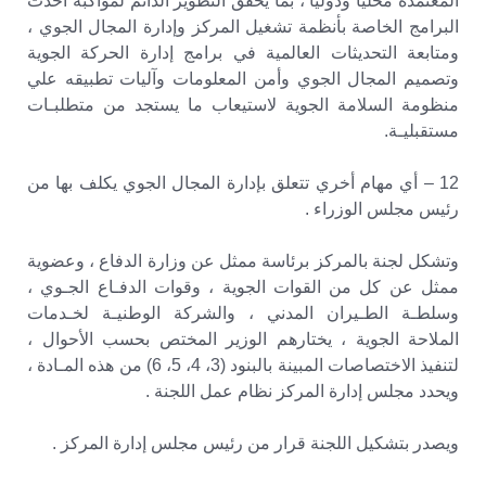
المعتمدة محليًا ودوليًا ، بما يحقق التطوير الدائم لمواكبة أحدث
البرامج الخاصة بأنظمة تشغيل المركز وإدارة المجال الجوي ،
ومتابعة التحديثات العالمية في برامج إدارة الحركة الجوية
وتصميم المجال الجوي وأمن المعلومات وآليات تطبيقه علي
منظومة السلامة الجوية لاستيعاب ما يستجد من متطلبـات
مستقبليـة.
12 – أي مهام أخري تتعلق بإدارة المجال الجوي يكلف بها من
رئيس مجلس الوزراء .
وتشكل لجنة بالمركز برئاسة ممثل عن وزارة الدفاع ، وعضوية
ممثل عن كل من القوات الجوية ، وقوات الدفـاع الجـوي ،
وسلطـة الطـيران المدني ، والشركة الوطنيـة لخـدمات
الملاحة الجوية ، يختارهم الوزير المختص بحسب الأحوال ،
لتنفيذ الاختصاصات المبينة بالبنود (3، 4، 5، 6) من هذه المـادة ،
ويحدد مجلس إدارة المركز نظام عمل اللجنة .
ويصدر بتشكيل اللجنة قرار من رئيس مجلس إدارة المركز .