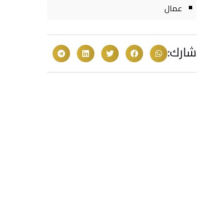
عمال
شارك: