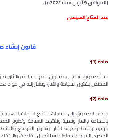
(الموافق 9 أبريل سنة 2022م) .
عبد الفتاح السيسى
قانون إنشاء صن
مادة (1):
ينشأ صندوق يسمى «صندوق دعم السياحة والآثار» تكون ل
المختص بشئون السياحة والآثار، ويشار إليه في مواد هذا
مادة (2):
يهدف الصندوق إلى المساهمة مع الجهات المعنية في 
بالسياحة والآثار وتنمية وتنشيط السياحة وتطوير الخ
بترميم وحفظ وصيانة الآثار، وتطوير المواقع والمناط
المصرى الفريد والحفاظ عليه للأجيال القادمة، والارتقاء