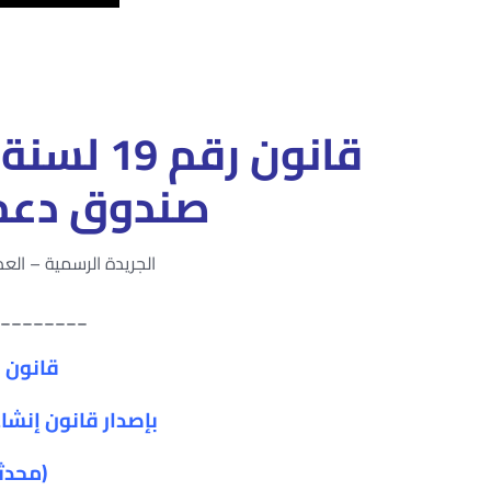
صندوق دعم ا
الجريدة الرسمية – العدد 14 (مكرر) – في 9 أبريل سنة
________
قانون رقم 19 ل
بإصدار قانون إنشا
(محدثا