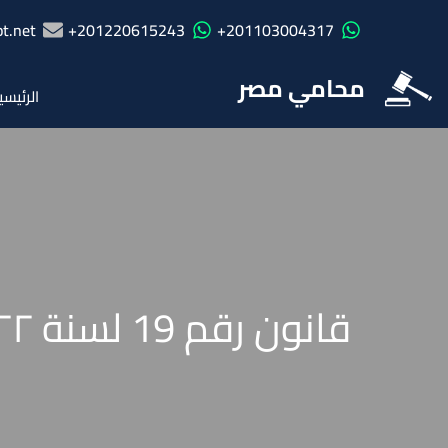
t.net
201220615243+
201103004317+
محامي مصر
الرئيسي
قانون رقم 19 لسنة ٢٠٢٢ بإصدار قانون إنشاء صندوق دعم السياحة والأثار