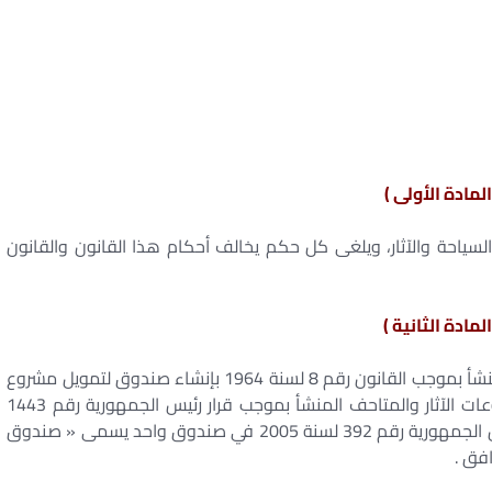
المادة الأولى )
سياحة والآثار، ويلغى كل حكم يخالف أحكام هذا القانون والقانون
المادة الثانية )
يدمج كل من صندوق تمويل مشروع إنقاذ آثار النوبة المنشأ بموجب القانون رقم 8 لسنة 1964 بإنشاء صندوق لتمويل مشروع
إنقاذ آثار النوبة وطريقة تمويله، وصندوق تمويل مشروعات الآثار والمتاحف المنشأ بموجب قرار رئيس الجمهورية رقم 1443
لسنة 1966، وصندوق السياحة المنشأ بموجب قرار رئيس الجمهورية رقم 392 لسنة 2005 في صندوق واحد يسمى « صندوق
افق .