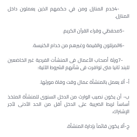
4-
خدم المنازل ومن في حكمهم الذين يعملون داخل
المنازل
.
5-
محفظي وقراء القرآن الكريم
.
6-
المرتلون والقيمة وغيرهم من خدام الكنيسة
.
7-
ورثة أصحاب الأعمال فى المنشأت الفردية غير الخاضعين
للبند ثانيا متى توافرت فى شأنهم الشروط الآتية
:
أ- ألا يعمل بالمنشأة عمال وقت وفاة مورثها
.
ب- أن يكون نصيب الوارث من الدخل السنوى للمنشأة المتخذ
أساساً لربط الضريبة على الدخل أقل من الحد الأدنى لأجر
الإشتراك
.
ج-ألا يكون قائماً بإدارة المنشأة
.