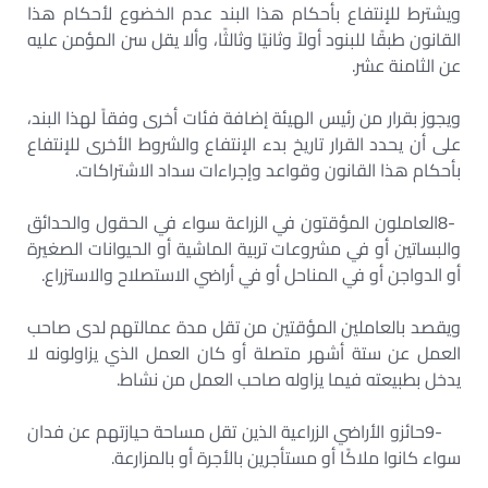
ويشترط للإنتفاع بأحكام هذا البند عدم الخضوع لأحكام هذا
القانون طبقًا للبنود أولاً وثانيًا وثالثًا، وألا يقل سن المؤمن عليه
عن الثامنة عشر
.
ويجوز بقرار من رئيس الهيئة إضافة فئات أخرى وفقاً لهذا البند،
على أن يحدد القرار تاريخ بدء الإنتفاع والشروط الأخرى للإنتفاع
بأحكام هذا القانون وقواعد وإجراءات سداد الاشتراكات
.
8-
العاملون المؤقتون في الزراعة سواء في الحقول والحدائق
والبساتين أو في مشروعات تربية الماشية أو الحيوانات الصغيرة
أو الدواجن أو في المناحل أو في أراضي الاستصلاح والاستزراع
.
ويقصد بالعاملين المؤقتين من تقل مدة عمالتهم لدى صاحب
العمل عن ستة أشهر متصلة أو كان العمل الذي يزاولونه لا
يدخل بطبيعته فيما يزاوله صاحب العمل من نشاط
.
9-
حائزو الأراضي الزراعية الذين تقل مساحة حيازتهم عن فدان
سواء كانوا ملاكًا أو مستأجرين بالأجرة أو بالمزارعة
.