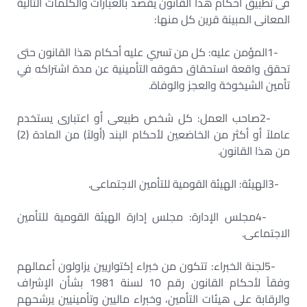
فى تطبيق أحكام هذا القانون يقصد بالعبارات والكلمات التالية
المعانى المبينة قرين كل منها
:
1-
المؤمن عليه: كل من تسري عليه أحكام هذا القانون حتى
تحقق واقعة استحقاق حقوقه التأمينية عن مدة اشتراكه في
تأمين الشيخوخة والعجز والوفاة
.
2-
صاحب العمل: كل شخص طبيعى أو اعتبارى يستخدم
عاملاً أو أكثر من الخاضعين لأحكام البند (أولاً) من المادة (2)
من هذا القانون
.
3-
الهيئة: الهيئة القومية للتأمين الاجتماعى
.
4-
مجلس الإدارة: مجلس إدارة الهيئة القومية للتأمين
الاجتماعى
.
5-
لجنة الخبراء: تتكون من خبراء إكتواريين يزاولون أعمالهم
وفقاً لأحكام القانون رقم 10 لسنة 1981 بشأن الإشراف
والرقابة على هيئات التأمين، وخبراء ماليين وتأمينيين يرشحهم