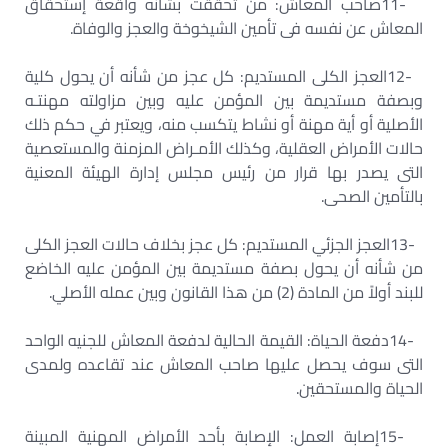
11-
صاحب المعاش: من تحققت بشأنه واقعة إستحقاق
المعاش عن نفسه فى تأمين الشيخوخة والعجز والوفاة
.
12-
العجز الكلى المستديم: كل عجز من شأنه أن يحول كلية
وبصفة مستديمة بين المؤمن عليه وبين مزاولته مهنتـه
الأصلية أو أية مهنة أو نشاط يتكسب منه، ويعتبر في حكم ذلك
حالات الأمراض العقلية، وكذلك الأمـراض المزمنة والمستعصية
التى يصدر بها قرار من رئيس مجلس إدارة الهيئة المعنية
بالتأمين الصحى
.
13-
العجز الجزئي المستديم: كل عجز بخلاف حالات العجز الكلى
من شأنه أن يحول بصفة مستديمة بين المؤمن عليه الخاضع
للبند أولاً من المادة (2) من هذا القانون وبين عمله الأصلي
.
14-
دفعة الحياة: القيمة الحالية لدفعة المعاش للجنيه الواحد
التى سوف يحصل عليها صاحب المعاش عند تقاعده ولمدى
الحياة والمستحقين
.
15-
إصابة العمل: الإصابة بأحد الأمراض المهنية المبينة