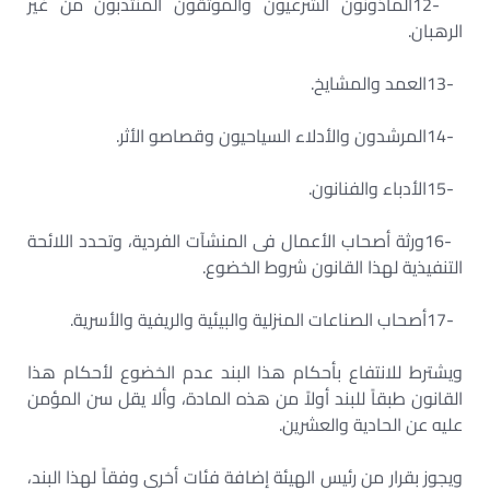
12-
المأذونون الشرعيون والموثقون المنتدبون من غير
الرهبان
.
13-
العمد والمشايخ
.
14-
المرشدون والأدلاء السياحيون وقصاصو الأثر
.
15-
الأدباء والفنانون
.
16-
ورثة أصحاب الأعمال فى المنشآت الفردية، وتحدد اللائحة
التنفيذية لهذا القانون شروط الخضوع
.
17-
أصحاب الصناعات المنزلية والبيئية والريفية والأسرية
.
ويشترط للانتفاع بأحكام هذا البند عدم الخضوع لأحكام هذا
القانون طبقاً للبند أولاً من هذه المادة، وألا يقل سن المؤمن
عليه عن الحادية والعشرين
.
ويجوز بقرار من رئيس الهيئة إضافة فئات أخرى وفقاً لهذا البند،