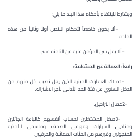
ويشترط للإنتفاع بأحكام هذا البند ما يلي
:
–
ألا يكون خاضعاً لأحكام البندين أولاً وثانياً من هذه
المادة
.
–
ألا يقل سن المؤمن عليه عن الثامنة عشر
.
رابعاً: العمالة غير المنتظمة:
1-
ملاك العقارات المبنية الذين يقل نصيب كل منهم من
الدخل السنوي عن فئة الحد الأدنـى لأجر الاشتراك
.
2-
عمال التراحيل
.
3-
صغار المشتغلين لحساب أنفسهم كالباعة الجائلين
ومناديي السيارات وموزعي الصحف وماسحي الأحذية
المتجولين وغيرهم من الفئات المماثلة والحرفيين
.