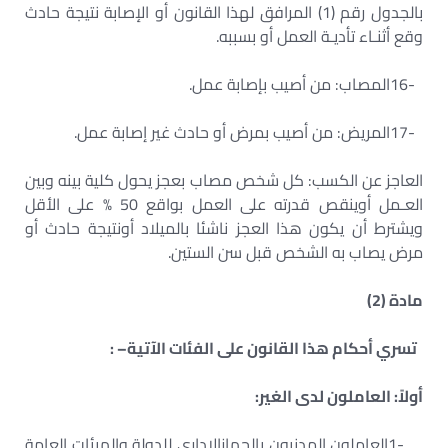
بالجدول رقم (1) المرافق لهذا القانون أو الإصابة نتيجة حادث
وقع أثنـاء تأديـة العمل أو بسببه
.
16-
المصاب: من أصيب بإصابة عمل
.
17-
المريض: من أصيب بمرض أو حادث غير إصابة عمل
.
العاجز عن الكسب: كل شخص مصاب بعجز يحول كلية بينه وبين
العـمل أوينقص قدرته على العمل بواقع 50 % على الأقل
ويشترط أن يكون هذا العجز ناشئا بالميلاد أونتيجة حادث أو
مرض يصاب به الشخص قبل سن الستين
.
مادة (2)
تسري أحكام هذا القانون على الفئات الآتية
: –
أولاً: العاملون لدى الغير
:
1-
العاملون المدنيون بالجهازالإداري للدولة والهيئات العامة