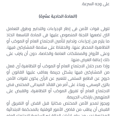
على وجه السرعة.
(المادة الحادية عشرة)
تتولى قوات الأمن فى إطار الإجراءات والتدابير وطرق التعامل
التى تضعها اللجنة المنصوص عليها فى المادة التاسعة اتخاذ
ما يلزم من إجراءات وتدابير لتأمين الاجتماع العام أو الموكب أو
التظاهرة المخطر عنها، والحفاظ على سلامة المشاركين فيها،
وعلى الأرواح والممتلكات العامة والخاصة، دون أن يترتب على
ذلك إعاقة الغرض منها.
وإذا صدر خلال الاجتماع العام أو الموكب أو التظاهرة أى فعل
من المشاركين فيها يشكل جريمة يعاقب عليها القانون أو
خروج عن الطابع السلمى للتعبير عن الرأى يكون لقوات الأمن
بالزى الرسمى، وبناءً على أمر من القائد الميدانى المختص فض
الاجتماع العام أو تفريق الموكب أو التظاهرة، والقبض على
المتهمين بارتكاب الجريمة.
ويجوز لمدير الأمن المختص مكانيًا قبل الفض أو التفريق أو
القبض أن يطلب من قاضى الأمور الوقتية بالمحكمة الابتدائية
المختصة ندب من يراه، لإثبات الحالة غير السلمية للاجتماع العام