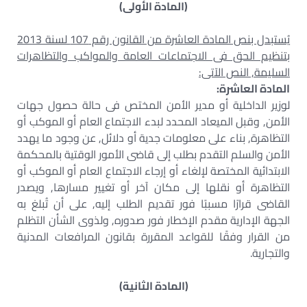
(المادة الأولى)
يُستبدل بنص المادة العاشرة من القانون رقم 107 لسنة 2013
بتنظيم الحق فى الاجتماعات العامة والمواكب والتظاهرات
السليمة, النص الآتى:
المادة العاشرة:
لوزير الداخلية أو مدير الأمن المختص فى حالة حصول جهات
الأمن, وقبل الميعاد المحدد لبدء الاجتماع العام أو الموكب أو
التظاهرة, بناء على معلومات جدية أو دلائل, عن وجود ما يهدد
الأمن والسلم التقدم بطلب إلى قاضى الأمور الوقتية بالمحكمة
الابتدائية المختصة لإلغاء أو إرجاء الاجتماع العام أو الموكب أو
التظاهرة أو نقلها إلى مكان آخر أو تغيير مسارها, ويصدر
القاضى قرارًا مسببًا فور تقديم الطلب إليه, على أن تُبلغ به
الجهة الإدارية مقدم الإخطار فور صدوره, ولذوى الشأن التظلم
من القرار وفقًا للقواعد المقررة بقانون المرافعات المدنية
والتجارية.
(المادة الثانية)