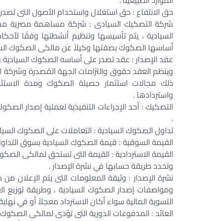
الموارد الطبيعية .
حق الانتفاع : حق استغلال واستخدام الأصول التى تصدر 
شركة التصكيك السيادى : شركة مساهمة مصرية ممل
السيادية ، يتم تأسيسها وتنظيم أنشطتها وفقًا لأحكا
أساسها الصكوك بصفتها وكيلاً عن مالكى الصكوك السي
عقد الإصدار : عقد تصدر على أساسه الصكوك السيادية وفقً
وينظم العقد حقوق والتزامات الجهة المُصدرة وشركة ا
ذلك مجالات استثمار حصيلة الصكوك ومدة الاستثما
واستردادها .
التصكيك : أحد الإجراءات التنفيذية لعملية إصدار الصك
.
تداول الصكوك السيادية : التعاملات على الصكوك السيادية 
القيمة السوقية : قيمة الصكوك السيادية بسوق التداو
القيمة الاستردادية : القيمة التى تستحق لمالكى الصكوك 
وتحدد طريقة حسابها في نشرة الإصدار .
نشرة الإصدار : وثيقة المعلومات التى يتم الإعلان م
ومواصفات إصدار الصكوك السيادية ، وطريقة توزيع ا
التسوية المالية سواء أكان الاسترداد معجلاً أو في نهاي
العائد : المدفوعات الدورية التى تؤدى لمالكى الصكوك الس