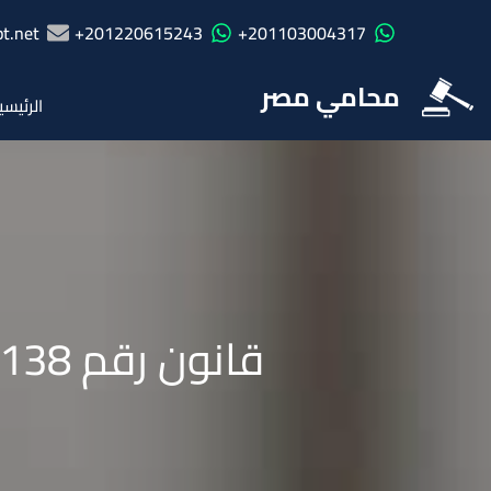
t.net
201220615243+
201103004317+
محامي مصر
الرئيسي
قانون رقم 138 لسنة 2021 بإصدار قانون الصكوك السيادية