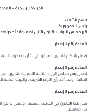
فوائد الصكوك السيادية-قانون الصكوك الإسلامية- ا
الجريدة الرسمية – العدد 32 مكرر (أ) – في 15 أغسطس سنة 2021
باسم الشعب
رئيس الجمهورية
قرر مجلس النواب القانون الآتى نصه ، وقد أصدرناه ؛
المـادة رقم 1 إصدار
يُعمل بأحكام القانون المرافق في شأن الصكوك السيادية
المـادة رقم 2 إصدار
يُصدر رئيس مجلس الوزراء اللائحة التنفيذية للقانون المرا
المالية ، وبعد أخذ رأى الأزهر الشريف ، والهيئة العامة للرق
المـادة رقم 3 إصدار
يُنشر هذا القانون في الجريدة الرسمية ، ويُعمل به من الي
من قوانينها .