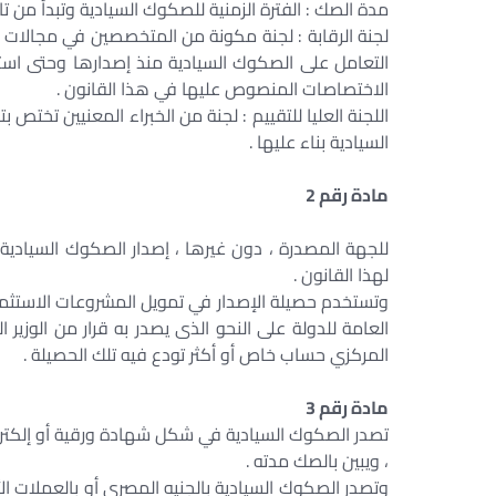
مدة الصك : الفترة الزمنية للصكوك السيادية وتبدأ من تاريخ
لجنة الرقابة : لجنة مكونة من المتخصصين في مجالات ا
التعامل على الصكوك السيادية منذ إصدارها وحتى استر
الاختصاصات المنصوص عليها في هذا القانون .
اللجنة العليا للتقييم : لجنة من الخبراء المعنيين تختص ب
السيادية بناء عليها .
مادة رقم 2
للجهة المصدرة ، دون غيرها ، إصدار الصكوك السيادية ب
لهذا القانون .
وتستخدم حصيلة الإصدار في تمويل المشروعات الاستثمارية
العامة للدولة على النحو الذى يصدر به قرار من الوزير 
المركزي حساب خاص أو أكثر تودع فيه تلك الحصيلة .
مادة رقم 3
تصدر الصكوك السيادية في شكل شهادة ورقية أو إلكتروني
، ويبين بالصك مدته .
وتصدر الصكوك السيادية بالجنيه المصري أو بالعملات ا