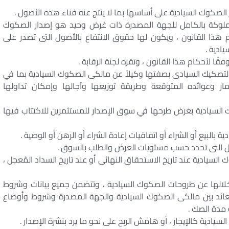
الصكوك السيادية على أساسها بما لا ينتج عنه فناء هذه الأصول .
وكة بالكامل للجهة المصدرة ذات غرض وحيد هو إصدار الصكوك
م هذا القانون ، ويكون لها حقوق الانتفاع بالأصول التى تصدر على
ادية .
ا لأحكام هذا القانون ، وتقره لجنة الرقابة .
لتصكيك السيادى بصفتها وكيلاً عن مالكى الصكوك السيادية بما في
ر وعوائده المتوقعة وطريقة توزيعها وآجالها وإمكان تداولها
وك السيادية بغرض طرحها في سوق الإصدار للمستثمرين للاكتتاب فيها
بالبيع أو الشراء أو اتفاقيات إعادة الشراء أو الرهن أو الوصية .
ل التى تحدد حسب مستويات العرض والطلب بالسوق .
السيادية عند تاريخ الاستحقاق النهائى أو عند تاريخ السداد المُعجل ،
ن خلالها عن طروحات الصكوك السيادية ، وتتضمن جميع بيانات وشروط
لعائد بين مالكى الصكوك السيادية والجهة المصدرة وشروط وأوضاع
ة مدة الصك .
يادية كالإيجار ، أو هامش الربح على نحو ما يرد بنشرة الإصدار .