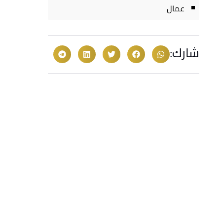
عمال
شارك: