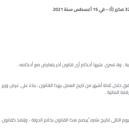
لصكوك السيادية في مصر- ما هي الصكوك السيادية – فائدة الصكوك
 ، ولا تسرى عليها أحكام أى قانون آخر يتعارض مع أحكامه .
فق خلال ثلاثة أشهر من تاريخ العمل بهذا القانون ، بناءً على عرض وزير
ابة المالية .
وم التالى لتاريخ نشره. ُيبصم هذا القانون بخاتم الدولة ، ويُنفذ كقانون