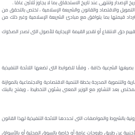
 الإصدار وتنتهى عند تاريخ الاستحقاق بما لا يجاوز ثلاثين عامًا .
لتمويل والاقتصاد والقانون والشريعة الإسلامية ، تختص بالتحقق من
داد قيمتها بما يتوافق مع مبادئ الشريعة الإسلامية وغير ذلك من
تقييم حق الانتفاع أو تقدير القيمة الإيجارية للأصول التى تصدر الصكوك
صيغها الشرعية كافة ، وفقًا للضوابط التى تضعها اللائحة التنفيذية
 والتنموية المدرجة بخطة التنمية الاقتصادية والاجتماعية بالموازنة
المختص بعد التشاور مع الوزير المعنى بشئون التخطيط ، ويفتح بالبنك
ة بالشروط والمواصفات التى تحددها اللائحة التنفيذية لهذا القانون
لأجنبية عن طريق طروحات عامة أو خاصة بالسوق المحلية أو بالأسواق