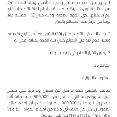
1. يجوز لمن صدر ضده قرار بالجزاء التأديبي وفقاً للمادة (24)
من هذا القانون، أن يتظلم من القرار أمام لجنة التظلمات التي
يتم تشكيلها لدى الجهة الصحية، وذلك خلال (15) خمسة عشر
يوماُ من تاريخ علم المتظلم بالقرار.
2. يجب البت في التظلم خلال (30) ثلاثين يوماً من تاريخ تقديمه،
ويعتبر عدم الرد على التظلم خلال تلك المدة بمثابة رفض له.
3. يكون القرار الصادر في التظلم نهائياً.
المادة 26
العقوبات الجزائية
يعاقب بالحبس مدة لا تقل عن سنتين ولا تزيد على خمس
سنوات، وبالغرامة التي لا تقل عن ( 500.000) خمسمائة ألف
درهم ولا تزيد على ( 1.000.000) مليون درهم، أو بإحدى هاتين
العقوبتين، كل من خالف أي حكم من أحكام المواد : (5) و (7)
و (9) و (14) و (17) و (19) من هذا القانون.