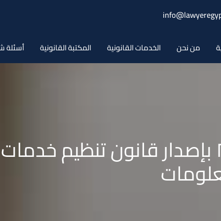
info@lawyeregyp
ة
من نحن
الخدمات القانونية
المكتبة القانونية
أسئلة ش
قانون رقم 87 لسنة ٢٠١٨ بإصدار قانون تنظي
علومات