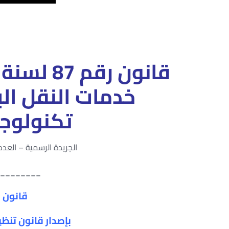
خدمات النقل الب
تكنولوجي
الجريدة الرسمية – العدد 23 مكرر (أ) – في 11 يونية سنة 18
________
قانون رقم 87 ل
بإصدار قانون تنظي