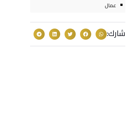
عمال
شارك: