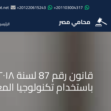
t.net
201220615243+
201103004317+
محامي مصر
الرئيسي
باستخدام تكنولوجيا الم