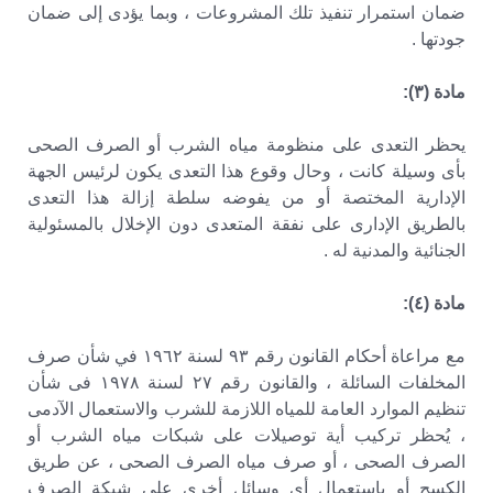
ضمان استمرار تنفيذ تلك المشروعات ، وبما يؤدى إلى ضمان
جودتها .
مادة (۳):
يحظر التعدى على منظومة مياه الشرب أو الصرف الصحى
بأى وسيلة كانت ، وحال وقوع هذا التعدى يكون لرئيس الجهة
الإدارية المختصة أو من يفوضه سلطة إزالة هذا التعدى
بالطريق الإدارى على نفقة المتعدى دون الإخلال بالمسئولية
الجنائية والمدنية له .
مادة (٤):
مع مراعاة أحكام القانون رقم ٩٣ لسنة ١٩٦٢ في شأن صرف
المخلفات السائلة ، والقانون رقم ۲۷ لسنة ۱۹۷۸ فى شأن
تنظيم الموارد العامة للمياه اللازمة للشرب والاستعمال الآدمى
، يُحظر تركيب أية توصيلات على شبكات مياه الشرب أو
الصرف الصحى ، أو صرف مياه الصرف الصحى ، عن طريق
الكسح أو باستعمال أى وسائل أخرى على شبكة الصرف