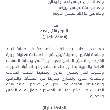
وبعد أخذ رأى مجلس الدفاع الوطنى؛
وبعد موافقة مجلس الوزراء؛
وبناءً على ما ارتآه مجلس الدولة؛
قـرر
القانون الآتى نصه:
(المادة الأولى)
مع عدم الإخلال بدور القوات المسلحة فى حماية البلاد
وسلامة أراضيها وأمنها, تتولى القوات المسلحة معاونة أجهزة
الشرطة والتنسيق الكامل معها فى تأمين وحماية المنشآت
العامة والحيوية بما فى ذلك محطات وشبكات أبراج الكهرباء
وخطوط الغاز وحقول البترول وخطوط السكك الحديدية
وشبكات الطرق والكبارى وغيرها من المنشآت والمرافق
والممتلكات العامة وما يدخل فى حكمها، وتعد هذه
المنشآت فى حكم المنشآت العسكرية طوال فترة التأمين
والحماية.
(المادة الثانية)