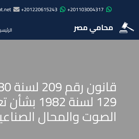
t.net
201220615243+
201103004317+
محامي مصر
الرئيسي
129 لسنة 
الصوت والمحال الصناعية