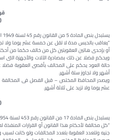
قرر
(
يستبدل بنص المادة 5 من القانون رقم 45 لسنة 1949 المشار إليه النص الآتى:
“يعاقب بالحبس مدة لا تقل عن خمسة عشر يوما ولا تجاو
أو بإحدى هاتين العقوبتين كل من خالف حكما من أحكام ه
ويحكم فضلا عن ذلك بمصادرة الآلات والأجهزة التى اس
حالة العود يحكم على المخالف بأقصى العقوبة فضلا عن
أشهر ولا تجاوز ستة أشهر.
ويصدر المحافظ المختص – قبل الفصل فى المخالفة – 
عشر يوما ولا تزيد على ثلاثة أشهر.
(
يستبدل بنص المادة 17 من القانون رقم 453 لسنة 1954 المشار إليه النص الآتى:
“كل مخالفة لأحكام هذا القانون أو القرارات المنفذة ل
جنيه وتتعدد العقوبة بتعدد المخالفات ولو كانت لسبب و