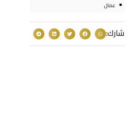
عمال
شارك: