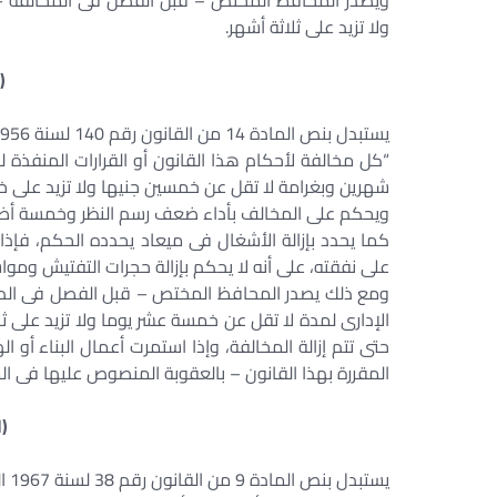
ويصدر المحافظ المختص – قبل الفصل فى المخالفة – أ
ولا تزيد على ثلاثة أشهر.
(
يستبدل بنص المادة 14 من القانون رقم 140 لسنة 1956 المشار إليه النص الآتى:
“كل مخالفة لأحكام هذا القانون أو القرارات المنفذة 
شهرين وبغرامة لا تقل عن خمسين جنيها ولا تزيد على خ
ويحكم على المخالف بأداء ضعف رسم النظر وخمسة أضعا
كما يحدد بإزالة الأشغال فى ميعاد يحدده الحكم، فإذا ل
على نفقته، على أنه لا يحكم بإزالة حجرات التفتيش ومواس
ومع ذلك يصدر المحافظ المختص – قبل الفصل فى الدعو
الإدارى لمدة لا تقل عن خمسة عشر يوما ولا تزيد على ث
حتى تتم إزالة المخالفة، وإذا استمرت أعمال البناء أ
المقررة بهذا القانون – بالعقوبة المنصوص عليها فى المادة 22 من القانون رقم 106 لسنة 1976 المش
(ا
يستبدل بنص المادة 9 من القانون رقم 38 لسنة 1967 المشار إليه النص الآتى: