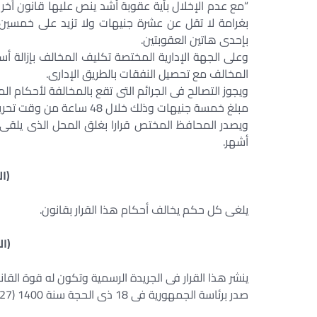
“مع عدم الإخلال بأية عقوبة أشد ينص عليها قانون آخر 
بغرامة لا تقل عن عشرة جنيهات ولا تزيد على خمسين
بإحدى هاتين العقوبتين.
وعلى الجهة الإدارية المختصة تكليف المخالف بإزالة أس
المخالف مع تحصيل النفقات بالطريق الإدارى.
ويجوز التصالح فى الجرائم التى تقع بالمخالفة لأحكام ا
مبلغ خمسة جنيهات وذلك خلال 48 ساعة من وقت تحرير محضر المخالفة.
ويصدر المحافظ المختص قرارا بغلق المحل الذى يلقى 
أشهر.
(ا
يلغى كل حكم يخالف أحكام هذا القرار بقانون.
(ا
ينشر هذا القرار فى الجريدة الرسمية وتكون له قوة القانو
صدر برئاسة الجمهورية فى 18 ذى الحجة سنة 1400 (27 أكتوبر سنة 1980) .