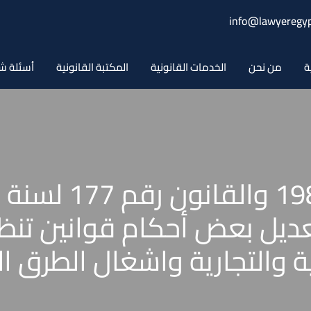
info@lawyeregyp
ة
من نحن
الخدمات القانونية
المكتبة القانونية
أسئلة ش
1982 بشأن تعديل بعض أحكام قواني
 والتجارية واشغال الطرق ال