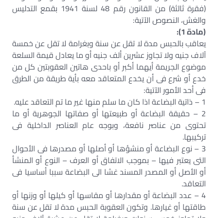
(فقرة ثالثة) من القانون رقم 48 لسنة 1941 بقمع التدليس
والغش، النصوص الآتية:
(مادة 1):
يعاقب بالحبس مدة لا تقل عن سنة وبغرامة لا تقل عن خمسة
آلاف جنيه ولا تجاوز عشرين ألف جنيه أو ما يعادل قيمة السلعة
موضوع الجريمة أيهما أكبر أو باحدى هاتين العقوبتين كل من
خدع أو شرع فى أن يخدع المتعاقد معه بأية طريقة من الطرق
فى أحد الأمور الآتية:
1 – ذاتية البضاعة اذا كان ما سلم منها غير ما تم التعاقد عليه.
2 – حقيقة البضاعة أو طبيعتها أو صفاتها الجوهرية أو ما
تحتوى من عناصر نافعة، وبوجه عام العناصر الداخلية فى
تركيبها.
3 – نوع البضاعة أو منشؤها أو أصلها أو مصدرها فى الأحوال
التى يعتبر فيها – بموجب الاتفاق أو العرف – النوع أو المنشأ
أو الأصل أو المصدر المسند غشا الى البضاعة سببا أساسيا فى
التعاقد.
4 – عدد البضاعة أو مقدارها أو مقاسها أو كيلها أو وزنها أو
طاقتها أو غيارها. وتكون العقوبة الحبس مدة لا تقل عن سنة