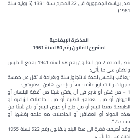
صدر برياسة الجمهورية فى 22 المحرم سنة 1381 (5 يوليه سنة
1961) .
المذكرة الإيضاحية
لمشروع القانون رقم 80 لسنة 1961
تنص المادة 2 من القانون رقم 48 لسنة 1941 بقمع التدليس
والغش على ما يأتى:
“يعاقب بالحبس لمدة لا تتجاوز سنة وبغرامة لا تقل عن خمسة
جنيهات ولا تتجاوز مائة جنيه، أو بإحدى هاتين العقوبتين:
1 – من غش أو شرع فى أن يغش شيئا من أغذية الإنسان أو
الحيوان أو من العقاقير الطبية أو من الحاصلات الزراعية أو
الطبيعية معدا للبيع أو من طرح أو عرض للبيع أو باع شيئا من
هذه المواد أو العقاقير أو الحاصلات مع علمه بغشها أو
فسادها”.
وقد أضيفت فقرة الى هذا البند بالقانون رقم 522 لسنة 1955
نصت على ما يأتى: