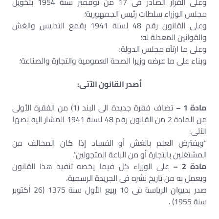
وعلى القرار الصادر فى 17 من نوفمبر سنة 1954 بتخويل
مجلس الوزراء سلطات رئيس الجمهورية؛
وعلى القانون رقم 48 لسنة 1941 بقمع التدليس والغش
والقوانين المعدلة له؛
وعلى ما ارتآه مجلس الدولة؛
وبناء على ما عرضه وزيرا الصحة العمومية والتجارة والصناعة؛
أصدر القانون الآتى:
مادة 1 –
تضاف فقرة جديدة الى البند (1) من الفقرة الأولى
من المادة 2 من القانون رقم 48 لسنة 1941 المشار اليه نصها
الآتى:
“ويفترض العلم بالغش أو الفساد إذا كان المخالف من
المشتغلين بالتجارة أو من الباعة المتجولين”.
مادة 2 –
على الوزراء كل فيما يخصه تنفيذ هذا القانون
ويعمل به من تاريخ نشره فى الجريدة الرسمية،
صدر بديوان الرياسة فى 10 ربيع الأول سنة 1375 (26 أكتوبر
سنة 1955) .