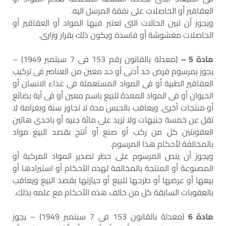
العقاقير أو الحاصلات على نفقة المرسل اليه.
ويجوز أن تبين الحالات التى تعتبر فيها المواد أو العقاقير أو
الحاصلات مغشوشة أو فاسدة ويكون ذلك بقرار وزارى.
مادة 5 –
(معدلة بالقانون رقم 153 فى 7 سبتمبر 1949) –
يجوز بمرسوم فرض حد أدنى أو حد معين من العناصر فى تركيب
العقاقير الطبية أو فى المواد المستعملة فى غذاء الانسان أو
الحيوان أو فى المواد المعدة للبيع باسم معين أو فى أية بضائع
أو منتجات أخرى. ويعاقب بالحبس مدة لا تجاوز سنة وبغرامة لا
تقل عن خمسة جنيهات ولا تزيد على مائة جنيه أو باحدى هاتين
العقوبتين كل من ركب أو صنع أو أنتج بقصد البيع مواد
بالمخالفة لأحكام هذا المرسوم.
ويجوز أن ينص المرسوم على حظر تصدير المواد المركبة أو
المصنوعة أو المنتجة بالمخالفة لهذه الأحكام أو استيرادها أو
بيعها أو عرضها أو طرحها للبيع أو حيازتها بقصد البيع ويعاقب
بالعقوبات السابقة كل من خالف هذه الأحكام مع علمه بذلك.
مادة 6
(معدلة بالقانون 153 فى 7 سبتمبر 1949) – يجوز