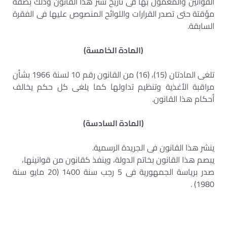
القوانين والمعمول بها فى تاريخ نشر هذا القانون وذلك بصفة
مؤقتة حتى تصدر القرارات واللوائح المنصوص عليها فى الفقرة
السابقة.
(المادة الخامسة)
تلغى المادتان (15)، (16) من القانون رقم 10 لسنة 1966 بشأن
مراقبة الأغذية وتنظيم تداولها كما يلغى كل حكم يخالف
أحكام هذا القانون.
(المادة السادسة)
ينشر هذا القانون فى الجريدة الرسمية.
يبصم هذا القانون بخاتم الدولة، وينفذ كقانون من قوانينها،
صدر برياسة الجمهورية فى 5 رجب سنة 1400 (20 مايو سنة
1980) .