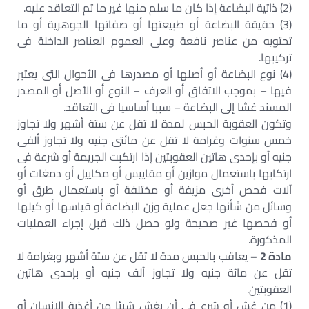
(2) ذاتية البضاعة إذا كان ما سلم منها غير ما تم التعاقد عليه.
(3) حقيقة البضاعة أو طبيعتها أو صفاتها الجوهرية أو ما
تحتويه من عناصر نافعة وعلى العموم العناصر الداخلة فى
تركيبها.
(4) نوع البضاعة أو أصلها أو مصدرها فى الأحوال التى يعتبر
فيها – بموجب الاتفاق أو العرف – النوع أو الأصل أو المصدر
المسند غشا إلى البضاعة – سببا أساسيا فى التعاقد.
وتكون العقوبة الحبس لمدة لا تقل عن ستة أشهر ولا تجاوز
خمس سنوات وغرامة لا تقل عن مائتى جنيه ولا تجاوز ألفى
جنيه أو بإحدى هاتين العقوبتين إذا ارتكبت الجريمة أو شرعة فى
ارتكابها باستعمال موازين أو مقاييس أو مكاييل أو دمغات أو
آلات فحص أخرى مزيفة أو مختلفة أو باستعمال طرق أو
وسائل من شأنها جعل عملية وزن البضاعة أو قياسها أو كيلها
أو فحصها غير صحيحة ولو حصل ذلك قبل إجراء العمليات
المذكورة.
مادة 2 –
يعاقب بالحبس مدة لا تقل عن ستة أشهر وبغرامة لا
تقل عن مائة جنيه ولا تجاوز ألف جنيه أو بإحدى هاتين
العقوبتين.
(1) من غش أو شرع فى أن يغش شيئا من أغذية الإنسان أو