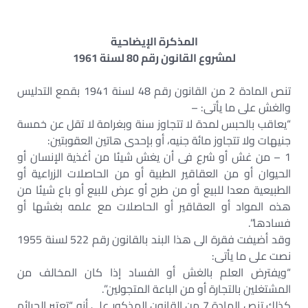
المذكرة الإيضاحية
لمشروع القانون رقم 80 لسنة 1961
تنص المادة 2 من القانون رقم 48 لسنة 1941 بقمع التدليس
والغش على ما يأتى: –
“يعاقب بالحبس لمدة لا تتجاوز سنة وبغرامة لا تقل عن خمسة
جنيهات ولا تتجاوز مائة جنيه، أو بإحدى هاتين العقوبتين:
1 – من غش أو شرع فى أن يغش شيئا من أغذية الإنسان أو
الحيوان أو من العقاقير الطبية أو من الحاصلات الزراعية أو
الطبيعية معدا للبيع أو من طرح أو عرض للبيع أو باع شيئا من
هذه المواد أو العقاقير أو الحاصلات مع علمه بغشها أو
فسادها”.
وقد أضيفت فقرة الى هذا البند بالقانون رقم 522 لسنة 1955
نصت على ما يأتى:
“ويفترض العلم بالغش أو الفساد إذا كان المخالف من
المشتغلين بالتجارة أو من الباعة المتجولين”.
كذلك تنص المادة 7 من القانون المذكور على أنه “تعتبر الجرائم