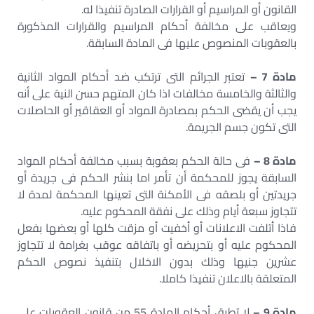
القانون أو المراسيم أو القرارات الصادرة تنفيذا له.
ويعاقب على مخالفة أحكام المراسيم والقرارات المذكورة
بالعقوبات المنصوص عليها فى المادة السابقة.
مادة 7 –
تعتبر الجرائم التى ترتكب ضد أحكام المواد الثانية
والثالثة والخامسة مخالفات اذا كان المتهم حسن النية على أنه
يجب أن يقضى الحكم بمصادرة المواد أو العقاقير أو الحاصلات
التى تكون جسم الجريمة.
مادة 8 –
فى حالة الحكم بعقوبة بسبب مخالفة أحكام المواد
السابقة يجوز للمحكمة أن تأمر اما بنشر الحكم فى جريدة أو
جريدتين أو بلصقه فى الأمكنة التى تعينها المحكمة لمدة لا
تتجاوز سبعة أيام وذلك على نفقة المحكوم عليه.
فاذا أتلفت الاعلانات أو أخفيت أو مزقت كلها أو بعضها بفعل
المحكوم عليه أو بتحريضه أو باتفاقه عوقب بغرامة لا تتجاوز
عشرين جنيها وذلك بدون الاخلال بتنفيذ نصوص الحكم
المتعلقة بالاعلان تنفيذا كاملا.
مادة 9 –
لا تطبق أحكام المادة 55 من قانون العقوبات على