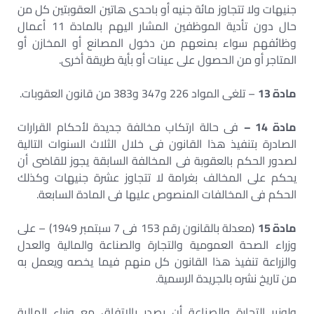
جنيهات ولا تتجاوز مائة جنيه أو باحدى هاتين العقوبتين كل من
حال دون تأدية الموظفين المشار اليهم بالمادة 11 أعمال
وظائفهم سواء بمنعهم من دخول المصانع أو المخازن أو
المتاجر أو من الحصول على عينات أو بأية طريقة أخرى.
مادة 13
– تلغى المواد 226 و347 و383 من قانون العقوبات.
مادة 14 –
فى حالة ارتكاب مخالفة جديدة لأحكام القرارات
الصادرة بتنفيذ هذا القانون فى خلال الثلاث السنوات التالية
لصدور الحكم بالعقوبة فى المخالفة السابقة يجوز للقاضى أن
يحكم على المخالف بغرامة لا تتجاوز عشرة جنيهات وكذلك
الحكم فى المخالفات المنصوص عليها فى المادة السابعة.
مادة 15
(معدلة بالقانون رقم 153 فى 7 سبتمبر 1949) – على
وزراء الصحة العمومية والتجارة والصناعة والمالية والعدل
والزراعة تنفيذ هذا القانون كل منهم فيما يخصه ويعمل به
من تاريخ نشره بالجريدة الرسمية.
ولوزير التجارة والصناعة أن يصدر بالاتفاق مع وزراء المالية