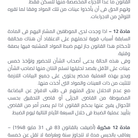
القانون ما عدا الأجزاء المخصصة منها للسكن فقط.
ولهم الحق فى أن يأخذوا عينات من تلك المواد وفقا لما تقرره
اللوائح من الاجراءات.
مادة 12 –
اذا وجدت لدى الموظفين المشار اليهم فى المادة
السابقة أسباب قوية تحملهم على الاعتقاد أن هناك مخالفة
لأحكام هذا القانون جاز لهم ضبط المواد المشتبه فيها بصفة
وقتية.
وفى هذه الحالة يدعى أصحاب الشأن للحضور وتؤخذ خمس
عينات على الأقل بقصد تحليلها تسلم اثنتان منها لصاحب الشأن
ويحرر بهذه العملية محضر يحتوى على جميع البيانات اللازمة
للتثبت من ذات العينات والمواد التى أخذت منها.
مع عدم الاخلال بحق المتهم فى طلب الافراج عن البضاعة
المضبوطة من القاضى الجزئى أو قاضى التحقيق بحسب
الأحوال يفرج عنها بحكم القانون اذا لم يصدر أمر من القاضى
بتأييد عملية الضبط فى خلال السبعة الأيام التالية ليوم الضبط.
مادة 12 مكررة
(أضيفت بالقانون 83 فى 31 مايو 1948) –
يعاقب بالحبس مدة لا تتجاوز سنة وبغرامة لا تقل عن خمسة