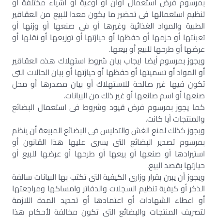
بمرسوم فرض استعمال أوان أو أوعية أو أشياء مختلفة أو
تنظيم استعمالها فى تحضير ما يكون معدا للبيع من العقاقير
الطبية والمواد الغذائية وغيرها أو فى صنعها أو وزنها أو
تعبئتها أو حزمها أو حفظها أو حيازتها أو توزيعها أو نقلها أو
عرضها أو طرحها للبيع أو بيعها.
ويجوز بمرسوم أيضا ايجاب بيان شروط استهلاك هذه العقاقير
أو المواد أو تسميتها أو حفظها أو حيازتها أو بيان الحالات التى
تكون فيها غير صالحة للاستهلاك أو بيان مصدرها أو محل
صنعها أو اسم صانعها أو غير ذلك من البيانات.
كما يجوز بمرسوم فرض قيود وشروط فى استعمال البضائع
والمنتجات أيا كانت.
ويجوز كذلك لمنع الغش والتدليس فى البضائع المبيعة أن ينظم
بمرسوم تصدير البضائع التى يسرى عليها هذا القانون أو
استيرادها أو صنعها أو بيعها أو طرحها أو عرضها للبيع أو
حيازتها بقصد البيع.
ويجوز أن يبين بقرار وزارى الكيفية التى تكتب بها البيانات سالفة
الذكر أو كيفية تنظيم السجلات والدفاتر وامساكها ومراجعتها
أو اعطاء الشهادات أو اعتمادها أو تحديد المدة اللازمة
لتصريف المنتجات والبضائع التى تكون مخالفة لأحكام هذا