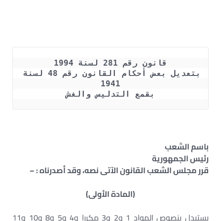
قانون رقم 281 لسنة 1994
بتعديل بعض أحكام القانون رقم 48 لسنة 
1941
بقمع التدليس والغش
باسم الشعب
رئيس الجمهورية
قرر مجلس الشعب القانون الآتى نصه، وقد أصدرناه : –
(المادة الأولى)
يستبدل بنصوص المواد 1 و2 و3 مكررا و4 و5 و8 و10 و11