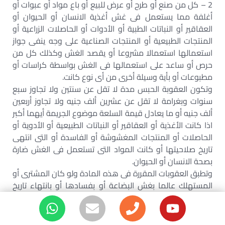
2 – كل من صنع أو طرح أو عرض للبيع أو باع مواد أو عبوات أو
أغلفة مما يستعمل فى غش أغذية الانسان أو الحيوان أو
العقاقير أو النباتات الطبية أو الأدوات أو الحاصلات الزراعية أو
المنتجات الطبيعية أو المنتجات الصناعية على وجه ينفى جواز
استعمالها استعمالا مشروعا أو يقصد الغش وكذلك كل من
حرص أو ساعد على استعمالها فى الغش بواسطة كراسات أو
مطبوعات أو بأية وسيلة أخرى من أى نوع كانت.
وتكون العقوبة الحبس مدة لا تقل عن سنتين ولا تجاوز سبع
سنوات وبغرامة لا تقل عن عشرين ألف جنيه ولا تجاوز أربعين
ألف جنيه أو ما يعادل قيمة السلعة موضوع الجريمة أيهما أكبر
اذا كانت الأغذية أو العقاقير أو النباتات الطبيعية أو الأدوية أو
الحاصلات أو المنتجات المغشوشة أو الفاسدة أو التى انتهى
تاريخ صلاحيتها أو كانت المواد التى تستعمل فى الغش ضارة
بصحة الانسان أو الحيوان.
وتطبق العقوبات المقررة فى هذه المادة ولو كان المشترى أو
المستهلك عالما بغش البضاعة أو بفسادها أو بانتهاء تاريخ
صلاحيتها.
(مادة 3):
يعاقب بالحبس مدة لا تقل عن ستة أشهر وبغرامة لا تقل عن