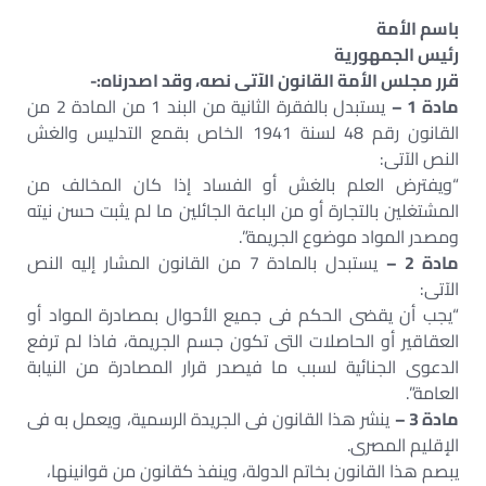
باسم الأمة
رئيس الجمهورية
قرر مجلس الأمة القانون الآتى نصه، وقد اصدرناه:-
مادة 1 –
يستبدل بالفقرة الثانية من البند 1 من المادة 2 من
القانون رقم 48 لسنة 1941 الخاص بقمع التدليس والغش
النص الآتى:
“ويفترض العلم بالغش أو الفساد إذا كان المخالف من
المشتغلين بالتجارة أو من الباعة الجائلين ما لم يثبت حسن نيته
ومصدر المواد موضوع الجريمة”.
مادة 2 –
يستبدل بالمادة 7 من القانون المشار إليه النص
الآتى:
“يجب أن يقضى الحكم فى جميع الأحوال بمصادرة المواد أو
العقاقير أو الحاصلات التى تكون جسم الجريمة، فاذا لم ترفع
الدعوى الجنائية لسبب ما فيصدر قرار المصادرة من النيابة
العامة”.
مادة 3 –
ينشر هذا القانون فى الجريدة الرسمية، ويعمل به فى
الإقليم المصرى.
يبصم هذا القانون بخاتم الدولة، وينفذ كقانون من قوانينها،