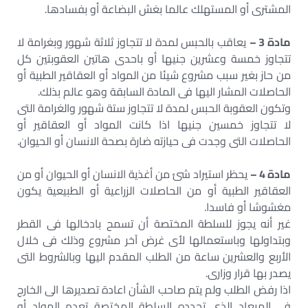
المشترى أو المستهلك عالما بغش البضاعة أو بفسادها.
مادة 3 –
يعاقب بالحبس لمدة لا تتجاوز ثلاثة شهور وبغرامة لا
تتجاوز خمسة وعشرين جنيها أو باحدى هاتين العقوبتين كل
من حاز بغير سبب مشروع شيئا من المواد أو العقاقير الطبية أو
الحاصلات المشار اليها فى المادة السابقة وهو عالم بذلك.
وتكون العقوبة الحبس لمدة لا تتجاوز ستة شهور والغرامة التى
لا تتجاوز خمسين جنيها اذا كانت المواد أو العقاقير أو
الحاصلات التى وجدت فى حيازته ضارة بصحة الانسان أو الحيوان.
مادة 4 –
يحظر استيراد شئ من أغذية الانسان أو الحيوان أو من
العقاقير الطبية أو من الحاصلات الزراعية أو الطبيعية يكون
مغشوشا أو فاسدا.
غير أنه يجوز للسلطة المختصة أن تسمح بادخالها فى القطر
وبتداولها وباستعمالها لأى غرض آخر مشروع وذلك فى خلال
الأربع والعشرين ساعة من الطلب المقدم اليها وبالشروط التى
يصدر بها قرار وزارى.
اذا رفض الطلب ولم يتم صاحب الشأن اعادة تصديرها الى الخارج
فى الميعاد الذى تحدده السلطة المختصة تعدم المواد أو