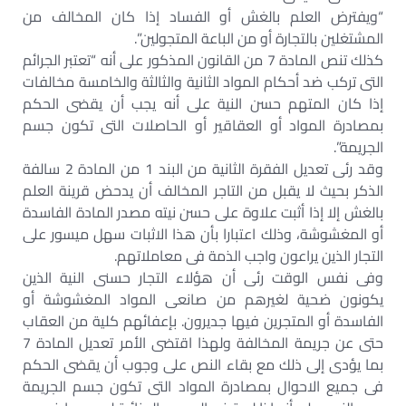
“ويفترض العلم بالغش أو الفساد إذا كان المخالف من
المشتغلين بالتجارة أو من الباعة المتجولين”.
كذلك تنص المادة 7 من القانون المذكور على أنه “تعتبر الجرائم
التى تركب ضد أحكام المواد الثانية والثالثة والخامسة مخالفات
إذا كان المتهم حسن النية على أنه يجب أن يقضى الحكم
بمصادرة المواد أو العقاقير أو الحاصلات التى تكون جسم
الجريمة”.
وقد رئى تعديل الفقرة الثانية من البند 1 من المادة 2 سالفة
الذكر بحيث لا يقبل من التاجر المخالف أن يدحض قرينة العلم
بالغش إلا إذا أثبت علاوة على حسن نيته مصدر المادة الفاسدة
أو المغشوشة، وذلك اعتبارا بأن هذا الاثبات سهل ميسور على
التجار الذين يراعون واجب الذمة فى معاملاتهم.
وفى نفس الوقت رئى أن هؤلاء التجار حسنى النية الذين
يكونون ضحية لغيرهم من صانعى المواد المغشوشة أو
الفاسدة أو المتجرين فيها جديرون. بإعفائهم كلية من العقاب
حتى عن جريمة المخالفة ولهذا اقتضى الأمر تعديل المادة 7
بما يؤدى إلى ذلك مع بقاء النص على وجوب أن يقضى الحكم
فى جميع الاحوال بمصادرة المواد التى تكون جسم الجريمة