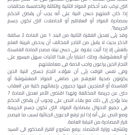
التى تركب ضد أحكام المواد الثانية والثالثة والخامسة مخالفات
إذا كان المتهم حسن النية على أنه يجب أن يقضى الحكم
بمصادرة المواد أو العقاقير أو الحاصلات التى تكون جسم
الجريمة”.
وقد رئى تعديل الفقرة الثانية من البند 1 من المادة 2 سالفة
الذكر بحيث لا يقبل من التاجر المخالف أن يدحض قرينة العلم
بالغش إلا إذا أثبت علاوة على حسن نيته مصدر المادة الفاسدة
أو المغشوشة، وذلك اعتبارا بأن هذا الاثبات سهل ميسور على
التجار الذين يراعون واجب الذمة فى معاملاتهم.
وفى نفس الوقت رئى أن هؤلاء التجار حسنى النية الذين
يكونون ضحية لغيرهم من صانعى المواد المغشوشة أو
الفاسدة أو المتجرين فيها جديرون. بإعفائهم كلية من العقاب
حتى عن جريمة المخالفة ولهذا اقتضى الأمر تعديل المادة 7
بما يؤدى إلى ذلك مع بقاء النص على وجوب أن يقضى الحكم
فى جميع الاحوال بمصادرة المواد التى تكون جسم الجريمة
ومع النص على أنه إذا لم ترفع الدعوى الجنائية لسبب ما فيصدر
قرار المصادرة من النيابة العامة.
وتتشرف وزارة الاقتصاد برفع مشروع القرار المذكور الى السيد