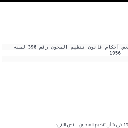
القانون رقم 6 لسنة 2018 بتعديل بعض أحكام قانون تنظيم السجون رقم 396 لسنة 
1956