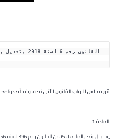
قرر مجلس النواب القانون الآتي نصه, وقد أصدرناه:-
المادة 1
يستبدل بنص المادة (52) من القانون رقم 396 لسنة 1956 في شأن تنظيم السجون, النص الآتي:-