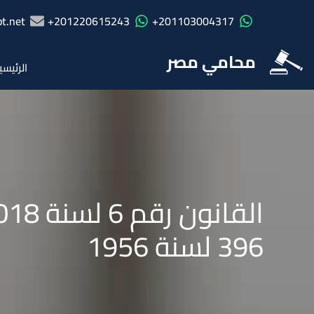
t.net
201220615243+
201103004317+
محامي مصر
الرئيسي
396 لسنة 1956