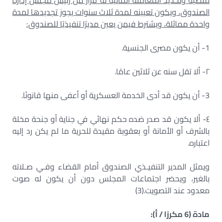
منصبه وتحديد المعاملة المالية له قرار من رئيس مجلس إدارة
الصندوق، ويكون تعيينه لمدة ثلاث سنوات يجوز تجديدها لمدة
واحدة مماثلة، ويشترط فيمن يعين مديرًا تنفيذيًا للصندوق:
1- أن يكون مصرى الجنسية.
٢- ألا تقل سنه عن ثلاثين عامًا.
3- أن يكون قد أدى الخدمة العسكرية أو أعفى منها قانونًا.
٤- ألا يكون قد صدر ضده حكم نهائي في جناية أو جنحة مخلة
بالشرف أو الأمانة أو بعقوبة مقيدة للحرية ما لم يكن رد إليه
اعتباره.
ويمثل المدير التنفيـذي الصندوق أمام القضاء وفـي صـلاته
بالغير، ويحضر اجتماعات المجلس دون أن يكون له صوت
معدود عند التصويت.(3)
مادة (6 مكررًا / أ):