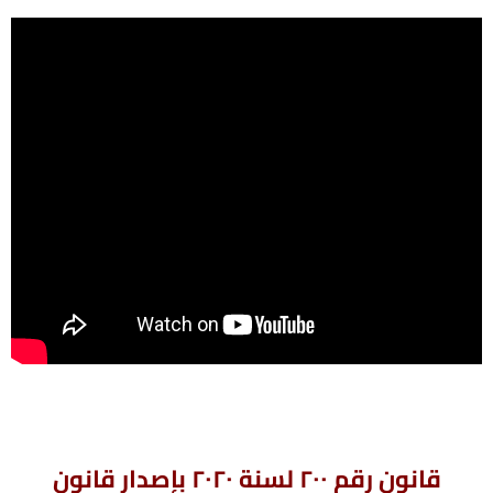
قانون رقم ٢٠٠ لسنة ٢٠٢٠ بإصدار قانون