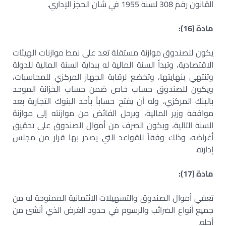
القانون رقم 308 لسنة 1955 في شان الحجز الإداري.
مادة (16):
يكون للصندوق موازنة مستقلة تعد على نمط موازنات الهيئات
الاقتصادية، وتبدأ السنة المالية له ببداية السنة المالية للدولة
وتنتهي بنهايتها، وتخضع لرقابة الجهاز المركزي للمحاسبات،
ويكون للصندوق حساب خاص ضمن حساب الخزانة الموحد
بالبنك المركزي، وله أن يفتح حساباً بأحد البنوك التجارية بعد
موافقة وزير المالية، ويرحل الفائض من موازنته إلى موازنة
السنة التالية، ويكون الصرف من أموال الصندوق على تحقيق
أغراضه، وذلك وفقاً للقواعد التي يصدر بها قرار من مجلس
إدارته.
مادة (17):
تعفي أموال الصندوق والتسهيلات الائتمانية الممنوحة له من
جميع أنواع الضرائب والرسوم في حدود الغرض الذي أنشئ من
أجله.