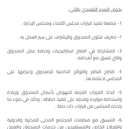
يختص المدير التنفيذي بالآتي:
1- متابعة تنفيذ قرارات مجلس الأمناء ومجلس الإدارة .
۲- تصريف شئون الصندوق والإشراف على سير العمل به .
3- المشاركة في اقتراح استراتيجيات وخطط عمل الصندوق
والتي تتسق مع أهدافه .
٤- اقتراح النظم واللوائح الداخلية للصندوق وعرضها على
المجلس لاعتمادها .
5- اتخاذ القرارات اللازمة للنهوض بأعمال الصندوق وزيادة
واستدامة موارده وقدرته على تنفيذ خططه ، وذلك في ضوء ما
يتخذه المجلس من قرارات ذات صلة .
6- التنسيق مع منظمات المجتمع المدنى المحلية والدولية
والقطاع الخاص والمستفيدين من خدمات الصندوق والعمل