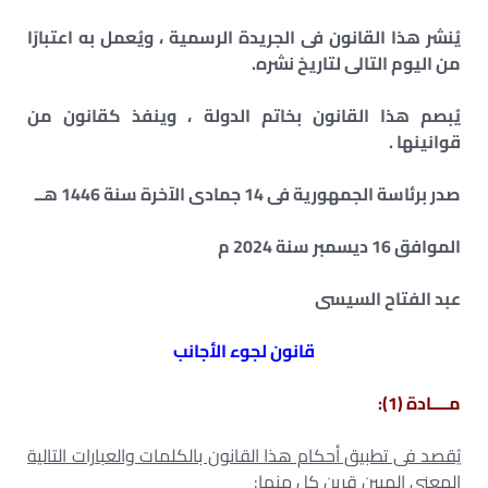
يُنشر هذا القانون فى الجريدة الرسمية ، ويُعمل به اعتبارًا
من اليوم التالى
لتاريخ نشره.
يُبصم هذا القانون بخاتم الدولة ، وينفذ كقانون من
قوانينها .
صدر برئاسة الجمهورية فى 14 جمادى الآخرة سنة 1446 هــ
الموافق 16 ديسمبر سنة 2024 م
عبد الفتاح السيسى
قانون لجوء الأجانب
مــــادة (1):
يُقصد فى تطبيق أحكام هذا القانون بالكلمات والعبارات التالية
المعنى المبين قرين كل منها: