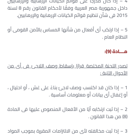
4 – إذا كان مدرجًا على قوائم الكيانات الإرهابية والإرهابيين
داخل جمهورية مصر العربية وفقًا لأحكام القانون رقم 8 لسنة
2015 فى شأن تنظيم قوائم الكيانات الإرهابية والإرهابيين.
5 – إذا ارتكب أى أفعال من شأنها المساس بالأمن القومى أو
النظام العام .
مــــادة (9):
تصدر اللجنة المختصة قرارًا بإسقاط وصف اللاجئ فى أى من
الأحوال الآتية :
1 – إذا كان قد اكتسب وصف لاجئ بناءً على غش ، أو احتيال ،
أو إغفال أى بيانات أو معلومات أساسية .
2 – إذا ثبت ارتكابه أيًا من الأفعال المنصوص عليها فى المادة
(8) من هذا القانون .
3 – إذا ثبت مخالفته لأى من الالتزامات المقررة بموجب المواد