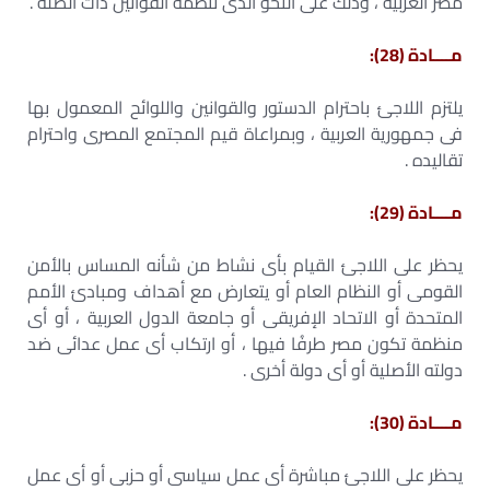
مصر العربية ، وذلك على النحو الذى تنظمه القوانين ذات الصلة .
مــــادة (28):
يلتزم اللاجئ باحترام الدستور والقوانين واللوائح المعمول بها
فى جمهورية العربية ، وبمراعاة قيم المجتمع المصرى واحترام
تقاليده .
مــــادة (29):
يحظر على اللاجئ القيام بأى نشاط من شأنه المساس بالأمن
القومى أو النظام العام أو يتعارض مع أهداف ومبادئ الأمم
المتحدة أو الاتحاد الإفريقى أو جامعة الدول العربية ، أو أى
منظمة تكون مصر طرفُا فيها ، أو ارتكاب أى عمل عدائى ضد
دولته الأصلية أو أى دولة أخرى .
مــــادة (30):
يحظر على اللاجئ مباشرة أى عمل سياسى أو حزبى أو أى عمل