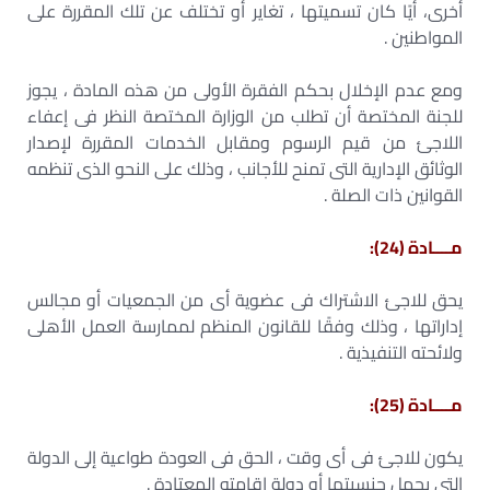
أخرى، أيًا كان تسميتها ، تغاير أو تختلف عن تلك المقررة على
المواطنين .
ومع عدم الإخلال بحكم الفقرة الأولى من هذه المادة ، يجوز
للجنة المختصة أن تطلب من الوزارة المختصة النظر فى إعفاء
اللاجئ من قيم الرسوم ومقابل الخدمات المقررة لإصدار
الوثائق الإدارية التى تمنح للأجانب ، وذلك على النحو الذى تنظمه
القوانين ذات الصلة .
مــــادة (24):
يحق للاجئ الاشتراك فى عضوية أى من الجمعيات أو مجالس
إداراتها ، وذلك وفقًا للقانون المنظم لممارسة العمل الأهلى
ولائحته التنفيذية .
مــــادة (25):
يكون للاجئ فى أى وقت ، الحق فى العودة طواعية إلى الدولة
التى يحمل جنسيتها أو دولة إقامته المعتادة .