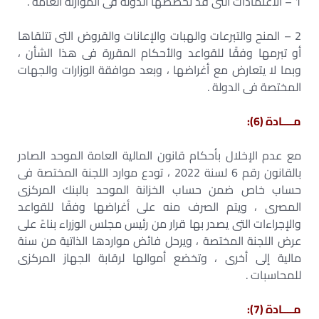
1 – الاعتمادات التى قد تخصصها الدولة فى الموازنة العامة .
2 – المنح والتبرعات والهبات والإعانات والقروض التى تتلقاها
أو تبرمها وفقًا للقواعد والأحكام المقررة فى هذا الشأن ،
وبما لا يتعارض مع أغراضها ، وبعد موافقة الوزارات والجهات
المختصة فى الدولة .
مــــادة (6):
مع عدم الإخلال بأحكام قانون المالية العامة الموحد الصادر
بالقانون رقم 6 لسنة 2022 ، تودع موارد اللجنة المختصة فى
حساب خاص ضمن حساب الخزانة الموحد بالبنك المركزى
المصرى ، ويتم الصرف منه على أغراضها وفقًا للقواعد
والإجراءات التى يصدر بها قرار من رئيس مجلس الوزراء بناءً على
عرض اللجنة المختصة ، ويرحل فائض مواردها الذاتية من سنة
مالية إلى أخرى ، وتخضع أموالها لرقابة الجهاز المركزى
للمحاسبات .
مــــادة (7):