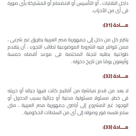
داخل النقابات ، أو التأسيس أو الانضمام أو المشاركة بأى صورة
فى أى من الأحزاب.
مــــادة (31):
يلتزم كل من دخل إلى جمهورية مصر العربية بطريق غير شرعى ،
ممن تتوافر فيه الشروط الموضوعية لطالب اللجوء ، أن يتقدم
طواعية بطلبه للجنة المختصة فى موعد أقصاه خمسة
وأربعون يومًا من تاريخ دخوله .
مــــادة (32):
لا يعد من قدم مباشرة من أقاليم كانت فيها حياته أو حريته
فى خطر، مسئولا مسئولية مدنية أو جنائية بسبب الدخول أو
الوجود غير المشروع إلى أراضى جمهورية مصر العربية ، متى
سلم نفسه فور وصوله إلى أى من السلطات الحكومية .
مــــادة (33):