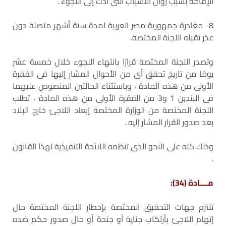
الإقامة بسبب زوال الأسباب التى أدت إلى اللجوء .
8- مغادرة جمهورية مصر العربية لمدة ستة أشهر متصلة دون
عذر تقبله اللجنة المختصة.
وتصدر اللجنة المختصة قرارًا بانتهاء اللجوء خلال خمسة عشر
يومًا من تاريخ تحقق أى من الأحوال المشار إليها فى الفقرة
الأولى من هذه المادة ، وباستثناء الحالتين المنصوص عليهما
فى البندين 1 و3 من الفقرة الأولى من هذه المادة ، تطلب
اللجنة المختصة من الوزارة المختصة إبعاد اللاجئ خارج البلاد
بعد صدور القرار المشار إليه .
وذلك كله على النحو الذى تنظمه اللائحة التنفيذية لهذا القانون
.
مــــادة (34):
تلتزم جهات التحقيق المختصة بإخطار اللجنة المختصة حال
إتهام اللاجئ بأرتكاب جناية أو جنحة أو حال صدور حكم ضده