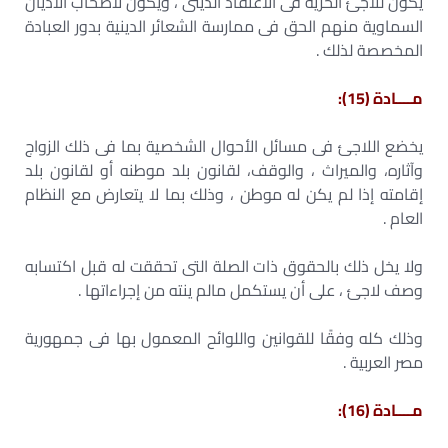
يكون للاجئ الحرية فى الاعتقاد الدينى ، ويكون لأصحاب الأديان
السماوية منهم الحق فى ممارسة الشعائر الدينية بدور العبادة
المخصصة لذلك .
مــــادة (15):
يخضع اللاجئ فى مسائل الأحوال الشخصية بما فى ذلك الزواج
وآثاره، والميراث ، والوقف، لقانون بلد موطنه أو لقانون بلد
إقامته إذا لم يكن له موطن ، وذلك بما لا يتعارض مع النظام
العام .
ولا يخل ذلك بالحقوق ذات الصلة التى تحققت له قبل اكتسابه
وصف لاجئ ، على أن يستكمل مالم ينته من إجراءاتها .
وذلك كله وفقًا للقوانين واللوائح المعمول بها فى جمهورية
مصر العربية .
مــــادة (16):