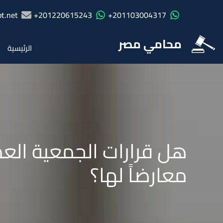
t.net
201220615243+
201103004317+
محامي مصر
الرئيسية
هل قرارات الجمعية العم
معارضاً لها؟