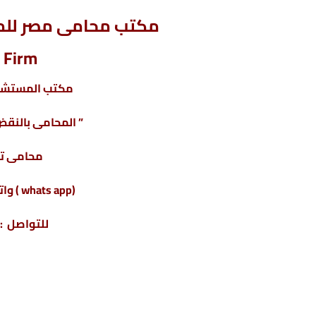
مكتب محامى مصر للمح
 Firm
مكتب المستشار
” المحامى بالنقض 
محامى ت
(whats app ) واتس أب : 201220615243+
للتواصل : 04317