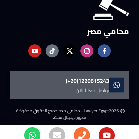
محامي مصر
1220615243(20+)
تواصل معانا الان
2026
Lawyer Egypt - محامى مصر.
جميع الحقوق محفوظة -
تطوير ديجيتال نست.