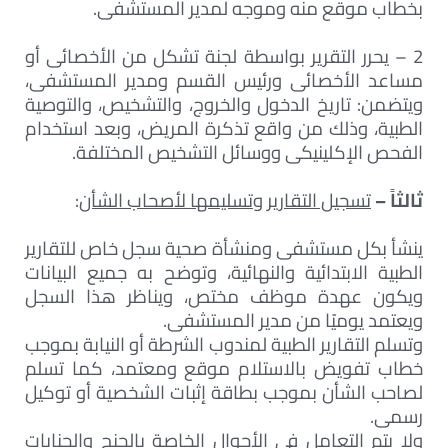
بخطاب موقع منه وموجه لمدير المستشفى.
2 – يحرر التقرير بواسطة لجنة تشكل من الأخصائى أو
مساعد الأخصائى ورئيس القسم ومدير المستشفى،
ويتضمن: تاريخ الدخول والخروج، والتشخيص، والتوصية
الطبية، وذلك من واقع تذكرة المريض، وبعد استخدام
الفحص الإكلينيكى ووسائل التشخيص المختلفة.
ثالثاً –
تسجيل التقارير وتسليمها لأصحاب الشأن
:
ينشأ بكل مستشفى ومنشأة صحية سجل خاص للتقارير
الطبية الابتدائية والنهائية، وتوضح به جميع البيانات
ويكون عهدة موظف مختص، ويناظر هذا السجل
ويعتمد يوميًا من مدير المستشفى.
وتسلم التقارير الطبية لمندوب الشرطة أو النيابة بموجب
خطاب تفويض بالاستلام موقع ومعتمد، كما تسلم
لصاحب الشأن بموجب بطاقة إثبات الشخصية أو توكيل
رسمى.
ولا يتم التعامل فى الأحوال الخاصة بالجنح والجنايات