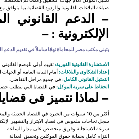
تمثيل الموكل أمام جهات التحقيق والمحاكم المختصة.
صياغة البلاغات القانونية والردود القضائية بما يتوافق مع قانون مكاف
– الدعم القانوني ال
الإلكترونية : –
يتبنى مكتب مصر للمحاماة نهجًا شاملاً في تقديم الدعم الق
الاستشارة القانونية الفورية:
تقييم أولي للوضع القانوني 
إعداد الشكاوى والبلاغات:
أمام النيابة العامة أو الجهات 
التمثيل القانوني الكامل:
في جميع مراحل التقاضي.
الحفاظ على سرية الموكل:
في القضايا التي تتطلب خصو
– لماذا نتميز فى قضايا 
أكثر من 10 سنوات من الخبرة في القضايا الحديثة والمعقدة.
سجل نجاحات ملموس في قضايا الابتزاز والتشهير الإلكت
سرعة الاستجابة وفريق متخصص على مدار الساعة.
التزام كامل بحماية حقوق الموكلين وتحقيق العدالة.