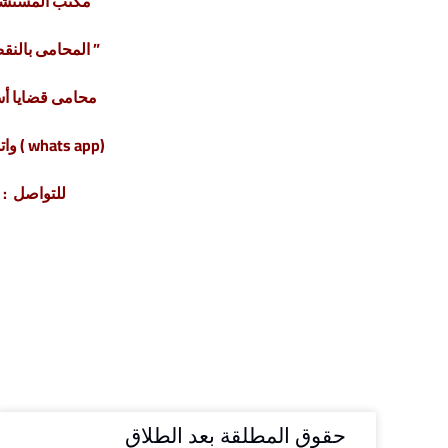
مكتب المستشار
” المحامى بالنقض
محامى قضايا أ
(whats app ) واتس أب : 201220615243+
للتواصل : 04317
حقوق المطلقة بعد الطلاق