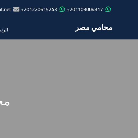
t.net
201220615243+
201103004317+
محامي مصر
الرئي
مح