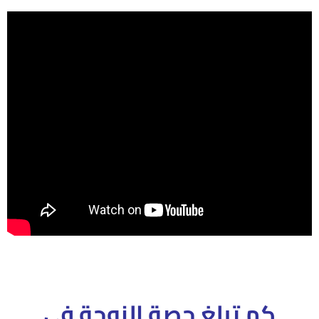
كم تبلغ حصة الزوجة فى