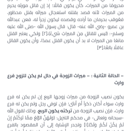
محرومًا من الميراث، كأن يكون قاتلًا؛ إذ إن قاتل مورثه يحرم
من الميراث لأنه قصد بقلته استعجال ميراثه بقتل محظور،
فعُوقب بحرمان ما أراده وقصده ليكون زجراً له، فعن عبدالله
بن عمرو -رضي الله عنه- قال: قال رسول الله -صلى الله عليه
وسلم-: (ليس للقاتِلِ مِنَ الميراثِ شيءٌ)،[٢] ولكي يعتبر القتل
مانعًا من الميراث لا بد أن يكون القتل عمدًا، وأن يكون القاتل
عاقلًا بالغًا.[٣]
– الحالة الثانية : – ميراث الزوجة في حال لم يكن للزوج فرع
وارث
يكون نصيب الزوجة من ميراث زوجها الربع إن لم يكن له فرع
وارث سواء أكان ذكراً أم أنثى؛ فإن توفي رجل ولم يكن له فرع
وارث، فإن نصيب الزوجة من
تركته يكون الربع
، وذلك لقول الله
-سبحانه وتعالى- في محكم التنزيل: (وَلَهُنَّ الرُّبُعُ مِمَّا تَرَكْتُمْ إِنْ
لَمْ يَكُنْ لَكُمْ وَلَدٌ).[١] وتجدر الإشارة إلى أن المقصود بالفرع