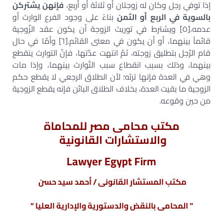
إذا توفي رجل وكان له زوجتان أو ثلاثة أو أربع،
فإنهن يشتركن
بالسوية في الربع أو الثمن
بناءً على وجود الفرع الوارث أو
عدمه،[٥] ويشترط في توريث الزوجة أن يكون عقد الزّوجية
قائماً بينهما، أو أن يكون في معنى القائم.[٦] وأمّا في حال
قام الرّجل بتطليق زوجته، ثمّ انتهت عدّتها، فإنّ التوارث ينقطع
بينهما، وذلك بسبب انقطاع سبب التّوارث بينهما، وإذا مات
وهي في العدة فإنها ترثه؛ لأن الطلاق الرجعي لا يقطع حكم
الزوجية ما بقيت العدة، بخلاف الطلاق البائن فإنه يقطع الزوجية
من حين وقوعه.
مكتب محامى مصر للمحاماة
والاستشارات القانونية
Lawyer Egypt Firm
مكتب المستشار القانونى / أحمد سيد حسن
” المحامى بالنقض والدستورية والإدارية العليا “