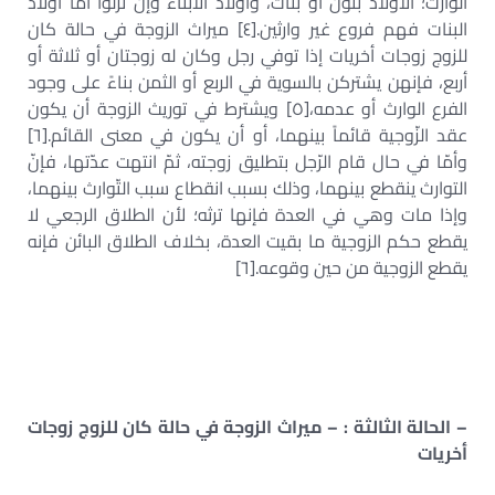
الوارث؛ الأولاد بنون أو بنات، وأولاد الأبناء وإن نزلوا أما أولاد
البنات فهم فروع غير وارثين.[٤] ميراث الزوجة في حالة كان
للزوج زوجات أخريات إذا توفي رجل وكان له زوجتان أو ثلاثة أو
أربع، فإنهن يشتركن بالسوية في الربع أو الثمن بناءً على وجود
الفرع الوارث أو عدمه،[٥] ويشترط في توريث الزوجة أن يكون
عقد الزّوجية قائماً بينهما، أو أن يكون في معنى القائم.[٦]
وأمّا في حال قام الرّجل بتطليق زوجته، ثمّ انتهت عدّتها، فإنّ
التوارث ينقطع بينهما، وذلك بسبب انقطاع سبب التّوارث بينهما،
وإذا مات وهي في العدة فإنها ترثه؛ لأن الطلاق الرجعي لا
يقطع حكم الزوجية ما بقيت العدة، بخلاف الطلاق البائن فإنه
يقطع الزوجية من حين وقوعه.[٦]
– الحالة الثالثة : – ميراث الزوجة في حالة كان للزوج زوجات
أخريات