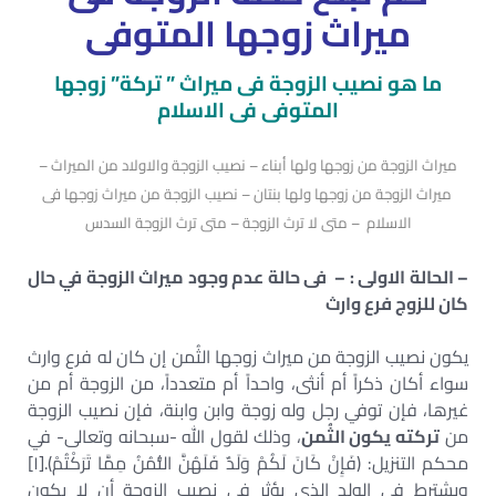
ميراث زوجها المتوفى
ما هو نصيب الزوجة فى ميراث ” تركة” زوجها
المتوفى فى الاسلام
ميراث الزوجة من زوجها ولها أبناء – نصيب الزوجة والاولاد من الميراث –
ميراث الزوجة من زوجها ولها بنتان – نصيب الزوجة من ميراث زوجها فى
الاسلام – متى لا ترث الزوجة – متى ترث الزوجة السدس
– الحالة الاولى : – فى حالة عدم وجود ميراث الزوجة في حال
كان للزوج فرع وارث
يكون نصيب الزوجة من ميراث زوجها الثُمن إن كان له فرع وارث
سواء أكان ذكراً أم أنثى، واحداً أم متعدداً، من الزوجة أم من
غيرها، فإن توفي رجل وله زوجة وابن وابنة، فإن نصيب الزوجة
من
تركته يكون الثُمن
، وذلك لقول الله -سبحانه وتعالى- في
محكم التنزيل: (فَإِنْ كَانَ لَكُمْ وَلَدٌ فَلَهُنَّ الثُّمُنُ مِمَّا تَرَكْتُمْ).[١]
ويشترط في الولد الذي يؤثر في نصيب الزوجة أن لا يكون