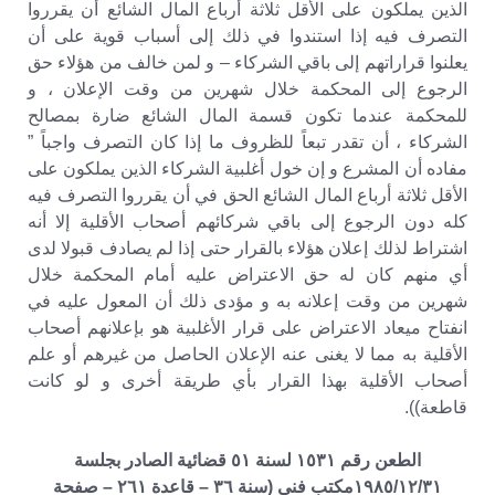
الذين يملكون على الأقل ثلاثة أرباع المال الشائع أن يقرروا
التصرف فيه إذا استندوا في ذلك إلى أسباب قوية على أن
يعلنوا قراراتهم إلى باقي الشركاء – و لمن خالف من هؤلاء حق
الرجوع إلى المحكمة خلال شهرين من وقت الإعلان ، و
للمحكمة عندما تكون قسمة المال الشائع ضارة بمصالح
الشركاء ، أن تقدر تبعاً للظروف ما إذا كان التصرف واجباً ”
مفاده أن المشرع و إن خول أغلبية الشركاء الذين يملكون على
الأقل ثلاثة أرباع المال الشائع الحق في أن يقرروا التصرف فيه
كله دون الرجوع إلى باقي شركائهم أصحاب الأقلية إلا أنه
اشتراط لذلك إعلان هؤلاء بالقرار حتى إذا لم يصادف قبولا لدى
أي منهم كان له حق الاعتراض عليه أمام المحكمة خلال
شهرين من وقت إعلانه به و مؤدى ذلك أن المعول عليه في
انفتاح ميعاد الاعتراض على قرار الأغلبية هو بإعلانهم أصحاب
الأقلية به مما لا يغنى عنه الإعلان الحاصل من غيرهم أو علم
أصحاب الأقلية بهذا القرار بأي طريقة أخرى و لو كانت
قاطعة)).
الطعن رقم ١٥٣١ لسنة ٥١ قضائية الصادر بجلسة
١٩٨٥/١٢/٣١مكتب فنى (سنة ٣٦ – قاعدة ٢٦١ – صفحة