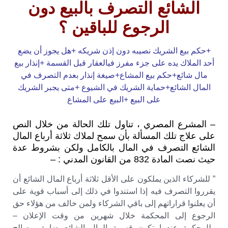
الشائع التصرف بالبيع دون
الرجوع للباقين ؟
+حكم بيع الشريك نصيبه دون إذن شريكه +هل يجوز أن يضع
أحد الملاك يده على جزء مفرز فيالعقار قبل القسمة +إنذار بيع
مال شائع+حكم بيع المشاع+صيغة إنذار بعدم التصرف في
المال الشائع+حماية الشريك في الشيوع +متى يجبر الشريك
على البيع +البيع على المشاع
– المشرع المصري ، تناول تلك الحالة من خلال النص
على علاج تلك المسألة بأن سمح لملاك ثلاثة أرباع المال
الشائع التصرف في المال بالكامل ولكن بشروط عدة
حيث نصت المادة 832 من القانون المدني : –
” للشركاء الذين يملكون على الأقل ثلاثة أرباع المال الشائع أن
يقرروا التصرف فيه إذا استندوا في ذلك إلى أسباب قوية على
أن يعلنوا قراراتهم إلى باقي الشركاء ولمن خالف من هؤلاء حق
الرجوع إلى المحكمة خلال شهرين من وقت الإعلان –
وللمحكمة عندما تكون قسمة المال الشائع ضارة بمصالح