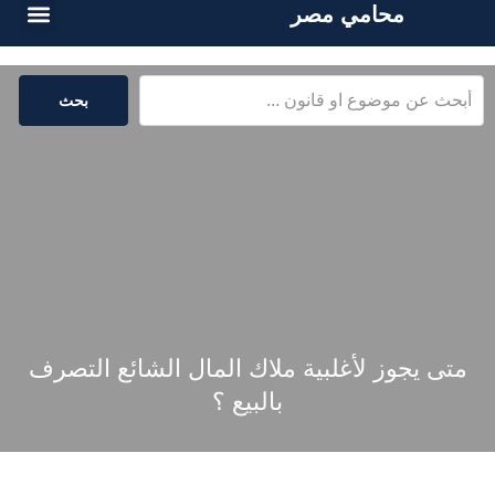
محامي مصر
أسئلة شائع
الخدمات القا
المكتبة القا
بحث
متى يجوز لأغلبية ملاك المال الشائع التصرف
بالبيع ؟