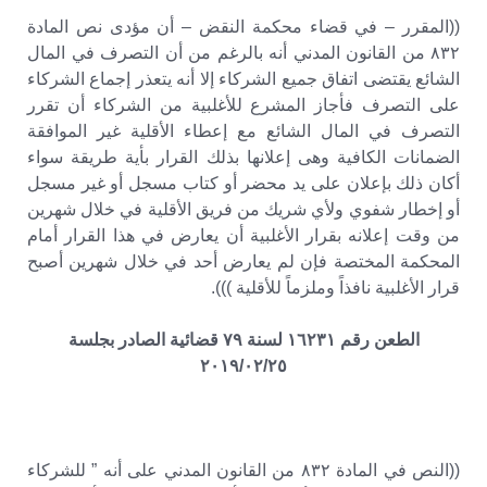
((المقرر – في قضاء محكمة النقض – أن مؤدى نص المادة
٨٣٢ من القانون المدني أنه بالرغم من أن التصرف في المال
الشائع يقتضى اتفاق جميع الشركاء إلا أنه يتعذر إجماع الشركاء
على التصرف فأجاز المشرع للأغلبية من الشركاء أن تقرر
التصرف في المال الشائع مع إعطاء الأقلية غير الموافقة
الضمانات الكافية وهى إعلانها بذلك القرار بأية طريقة سواء
أكان ذلك بإعلان على يد محضر أو كتاب مسجل أو غير مسجل
أو إخطار شفوي ولأي شريك من فريق الأقلية في خلال شهرين
من وقت إعلانه بقرار الأغلبية أن يعارض في هذا القرار أمام
المحكمة المختصة فإن لم يعارض أحد في خلال شهرين أصبح
قرار الأغلبية نافذاً وملزماً للأقلية ))).
الطعن رقم ١٦٢٣١ لسنة ٧٩ قضائية الصادر بجلسة
٢٠١٩/٠٢/٢٥
((النص في المادة ٨٣٢ من القانون المدني على أنه ” للشركاء