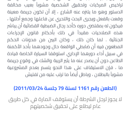
تراخيص المركبات وتحقيق الشخصية مشوباً بعيب مخالفة
الدستور وهو ما يتنزه عنه الشارع ، إلا أن تكون جريمة معينة
وقعت بالفعل ويجرى البحث والتحري عن فاعلها وجمع أدلتها ،
فيكون له بمقتضى دوره كأحد رجال الضبطية القضائية أن يباشر
هذه الصلاحيات مقيداً في ذلك بأحكام قانون الإجراءات
الجنائية . لما كان ذلك ، وكان البين من مدونات الحكم
المطعون فيه أن ضابطي الواقعة حال وجودهما بأحد الأكمنة
في سبيل أداء دورهما الإداري استوقفا السيارة الخاصة قيادة
الطاعن دون أن يصدر عنه ما يثير الريبة والشك في وقوع جريمة
ما ، فإن الاستيقاف على هذا النحو يتسم بعدم المشروعية
مشوباً بالبطلان ، وباطل أيضاً ما ترتب عليه من تفتيش
(الطعن رقم 1161 لسنة 79 جلسة 2011/03/24)
لا يجوز لرجل الشرطة أن يستوقف المارة في كل طريق
عام ليطلع على تحقيق شخصيتهم