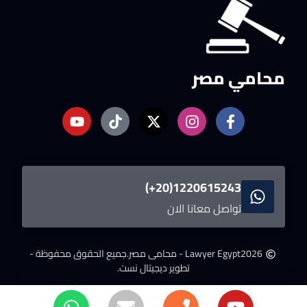
محامي مصر
1220615243(20+)
تواصل معانا الان
2026
Lawyer Egypt - محامى مصر.
جميع الحقوق محفوظة -
تطوير ديجيتال نست.