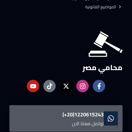
المواضيع القانونية
محامي مصر
1220615243(20+)
تواصل معانا الان